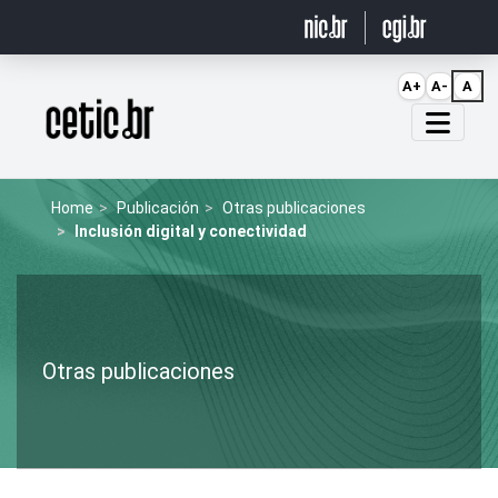
Ir para o conteúdo
A+
A-
A
Página inicial
Home
Publicación
Otras publicaciones
Inclusión digital y conectividad
Otras publicaciones