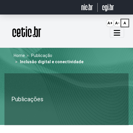
Ir para o conteúdo
A+
A-
A
Página inicial
Home
Publicação
Inclusão digital e conectividade
Publicações