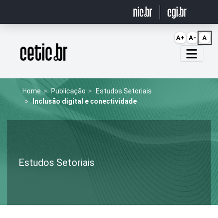
Ir para o conteúdo
A+
A-
A
Página inicial
Home
Publicação
Estudos Setoriais
Inclusão digital e conectividade
Estudos Setoriais