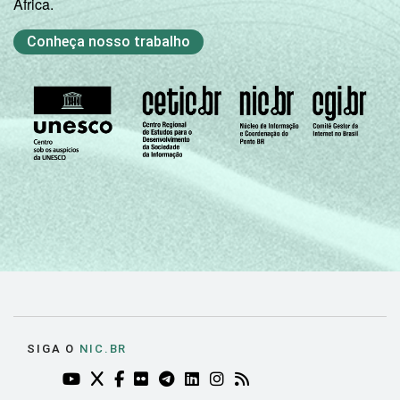
África.
Conheça nosso trabalho
SIGA O
NIC.BR
YOUTUBE DO NIC.BR (ABRE EM NOVA ABA)
TWITTER DO NIC.BR (ABRE EM NOVA ABA)
FACEBOOK DO NIC.BR (ABRE EM NOVA AB
FLICKR DO NIC.BR (ABRE EM NOVA AB
TELEGRAM DO NIC.BR (ABRE EM N
LINKEDIN DO NIC.BR (ABRE EM
INSTAGRAM DO NIC.BR (AB
RSS DO NIC.BR (ABRE 