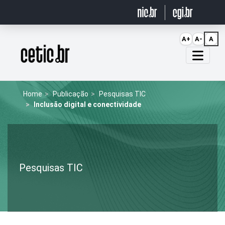
Ir para o conteúdo
A+
A-
A
Página inicial
Home
Publicação
Pesquisas TIC
Inclusão digital e conectividade
Pesquisas TIC