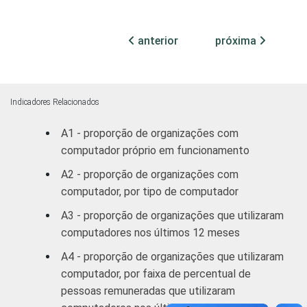
15
1
profissionais e
sindicais
anterior
próxima
Educação, lazer
44
2
e cultura
Indicadores Relacionados
Desenvolvimento
e defesa de
36
1
A1 - proporção de organizações com
direitos
computador próprio em funcionamento
A2 - proporção de organizações com
Religião
35
1
computador, por tipo de computador
A3 - proporção de organizações que utilizaram
Outros
37
2
computadores nos últimos 12 meses
1
Base: 2.781 organizações sem fins
A4 - proporção de organizações que utilizaram
lucrativos que declararam utilizar
computador, por faixa de percentual de
computador. Dados coletados entre outubro
pessoas remuneradas que utilizaram
de 2012 e março de 2013.