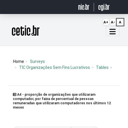
Ir para o conteúdo
A+
A-
A
Página inicial
Home
Surveys
TIC Organizações Sem Fins Lucrativos
Tables
A4 - proporção de organizações que utilizaram
computador, por faixa de percentual de pessoas
remuneradas que utilizaram computadores nos últimos 12
meses