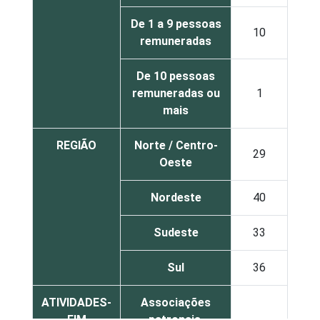
De 1 a 9 pessoas
10
0
remuneradas
De 10 pessoas
remuneradas ou
1
4
mais
REGIÃO
Norte / Centro-
29
1
Oeste
Nordeste
40
1
Sudeste
33
1
Sul
36
1
ATIVIDADES-
Associações
FIM
patronais,