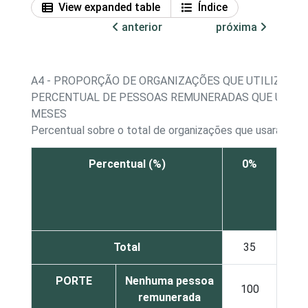
View expanded table
Índice
anterior
próxima
A4 - PROPORÇÃO DE ORGANIZAÇÕES QUE UTILIZARA
PERCENTUAL DE PESSOAS REMUNERADAS QUE UTILI
MESES
Percentual sobre o total de organizações que usaram c
Percentual (%)
0%
De
1% 
10
Total
35
1
PORTE
Nenhuma pessoa
100
0
remunerada