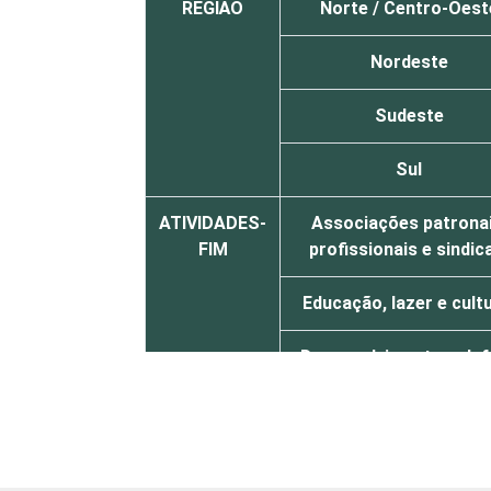
REGIÃO
Norte / Centro-Oest
Nordeste
Sudeste
Sul
ATIVIDADES-
Associações patronai
FIM
profissionais e sindic
Educação, lazer e cult
Desenvolvimento e def
de direitos
Religião
Outros