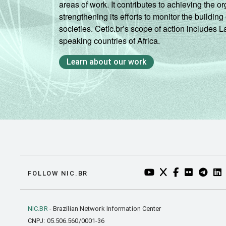
areas of work. It contributes to achieving the or
strengthening its efforts to monitor the buildi
societies. Cetic.br’s scope of action includes 
speaking countries of Africa.
Learn about our work
YOUTUBE DO NIC.BR
TWITTER DO NIC
FACEBOOK DO
FLICKR DO
TELEGR
LI
FOLLOW NIC.BR
NIC.BR
- Brazilian Network Information Center
CNPJ: 05.506.560/0001-36