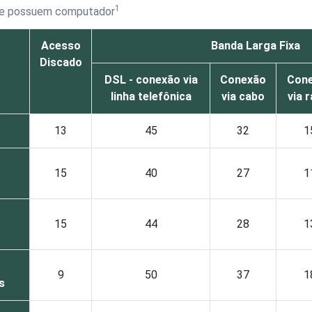
1
que possuem computador
Acesso
Banda Larga Fixa
Discado
DSL - conexão via
Conexão
Con
linha telefônica
via cabo
via 
13
45
32
1
15
40
27
1
15
44
28
1
9
50
37
1
s