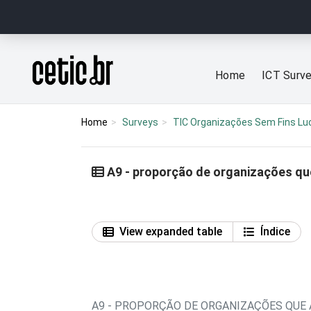
Ir para o conteúdo
Página inicial
Home
ICT Surv
Home
Surveys
TIC Organizações Sem Fins Lu
A9 - proporção de organizações que
View expanded table
Índice
A9 - PROPORÇÃO DE ORGANIZAÇÕES QUE 