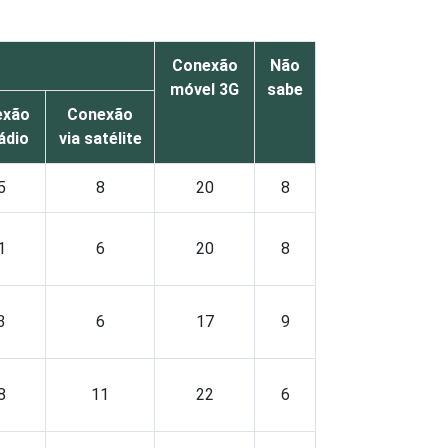
Conexão
Não
móvel 3G
sabe
exão
Conexão
rádio
via satélite
5
8
20
8
1
6
20
8
3
6
17
9
8
11
22
6