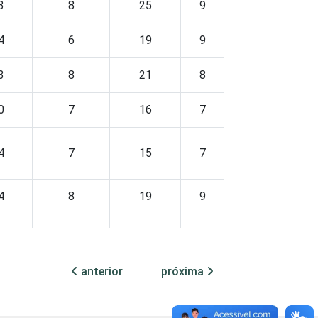
3
8
25
9
4
6
19
9
3
8
21
8
0
7
16
7
4
7
15
7
4
8
19
9
5
7
20
9
anterior
próxima
3
6
27
8
8
10
15
9