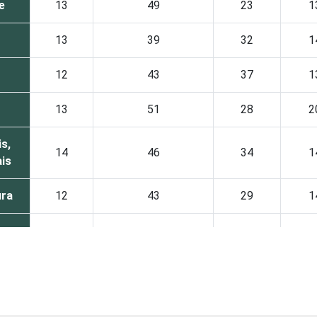
e
13
49
23
1
13
39
32
1
12
43
37
1
13
51
28
2
s,
14
46
34
1
ais
ura
12
43
29
1
esa
13
42
30
1
15
47
35
1
8
46
31
1