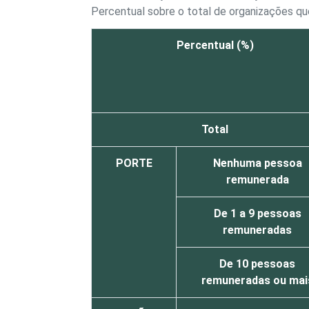
Percentual sobre o total de organizações 
Percentual (%)
Total
PORTE
Nenhuma pessoa
remunerada
De 1 a 9 pessoas
remuneradas
De 10 pessoas
remuneradas ou mai