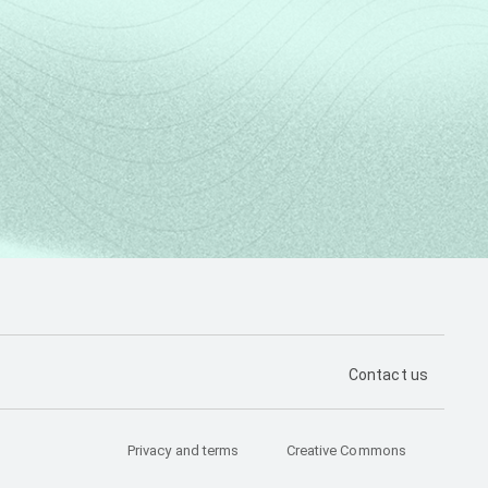
PÁGINA DE CON
Contact us
Privacy and terms
Creative Commons