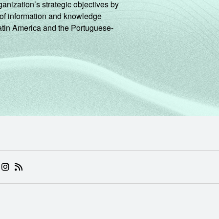
ganization’s strategic objectives by
ng of information and knowledge
Latin America and the Portuguese-
 (ABRE EM NOVA ABA)
.BR (ABRE EM NOVA ABA)
 NIC.BR (ABRE EM NOVA ABA)
 NIC.BR (ABRE EM NOVA ABA)
AM DO NIC.BR (ABRE EM NOVA ABA)
NKEDIN DO NIC.BR (ABRE EM NOVA ABA)
INSTAGRAM DO NIC.BR (ABRE EM NOVA ABA)
RSS DO NIC.BR (ABRE EM NOVA ABA)