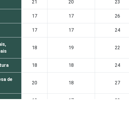
21
20
23
17
17
26
17
17
24
is,
18
19
22
cais
tura
18
18
24
esa de
20
18
27
19
17
23
14
18
29