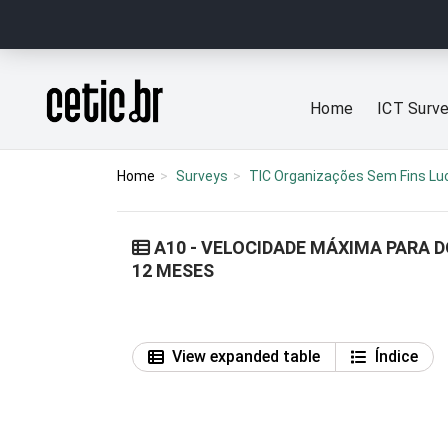
Ir para o conteúdo
Página inicial
Home
ICT Surv
Home
Surveys
TIC Organizações Sem Fins Lu
A10 - VELOCIDADE MÁXIMA PARA
12 MESES
View expanded table
Índice