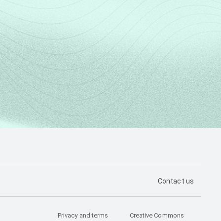
PÁGINA DE CON
Contact us
Privacy and terms
Creative Commons