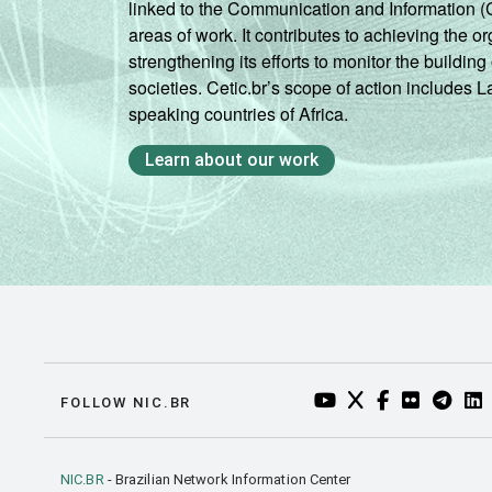
linked to the Communication and Information (
areas of work. It contributes to achieving the or
strengthening its efforts to monitor the buildi
societies. Cetic.br’s scope of action includes 
speaking countries of Africa.
Learn about our work
YOUTUBE DO NIC.BR
TWITTER DO NIC
FACEBOOK DO
FLICKR DO
TELEGR
LI
FOLLOW NIC.BR
NIC.BR
- Brazilian Network Information Center