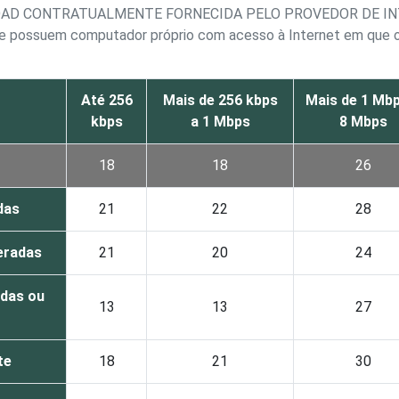
OAD CONTRATUALMENTE FORNECIDA PELO PROVEDOR DE IN
que possuem computador próprio com acesso à Internet em que 
Até 256
Mais de 256 kbps
Mais de 1 Mbp
kbps
a 1 Mbps
8 Mbps
18
18
26
das
21
22
28
eradas
21
20
24
das ou
13
13
27
te
18
21
30