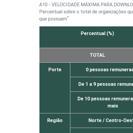
A10 - VELOCIDADE MÁXIMA PARA DOWNL
Percentual sobre o total de organizações 
*
que possuem
Percentual (%)
TOTAL
Porte
0 pessoas remunera
De 1 a 9 pessoas remun
De 10 pessoas remunera
mais
Região
Norte / Centro-Oes