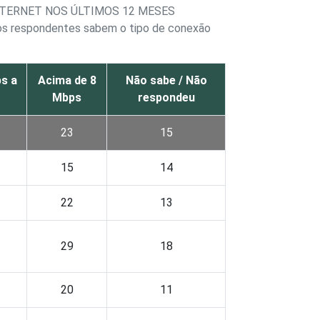
TERNET NOS ÚLTIMOS 12 MESES
os respondentes sabem o tipo de conexão
s a
Acima de 8
Não sabe / Não
Mbps
respondeu
23
15
15
14
22
13
29
18
20
11