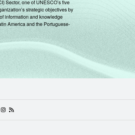
CI) Sector, one of UNESCO’s five
ganization’s strategic objectives by
ng of information and knowledge
Latin America and the Portuguese-
 (ABRE EM NOVA ABA)
.BR (ABRE EM NOVA ABA)
 NIC.BR (ABRE EM NOVA ABA)
 NIC.BR (ABRE EM NOVA ABA)
AM DO NIC.BR (ABRE EM NOVA ABA)
NKEDIN DO NIC.BR (ABRE EM NOVA ABA)
INSTAGRAM DO NIC.BR (ABRE EM NOVA ABA)
RSS DO NIC.BR (ABRE EM NOVA ABA)