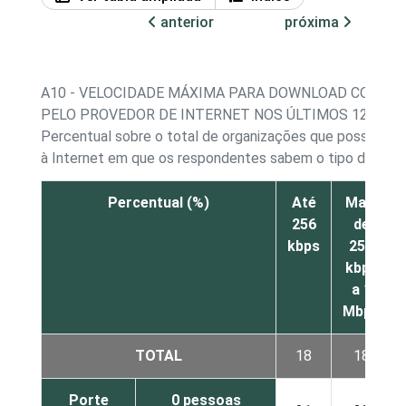
anterior
próxima
A10 - VELOCIDADE MÁXIMA PARA DOWNLOAD CONTR
PELO PROVEDOR DE INTERNET NOS ÚLTIMOS 12 MES
Percentual sobre o total de organizações que possuem
à Internet em que os respondentes sabem o tipo de co
Percentual (%)
Até
Mais
256
de
kbps
256
kbps
a 1
Mbps
TOTAL
18
18
Porte
0 pessoas