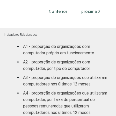
Atividades
Associações
fim
patronais,
anterior
próxima
18
19
profissionais e
sindicais
Educação, Lazer
Indicadores Relacionados
18
18
e Cultura
A1 - proporção de organizações com
Desenvolvimento
computador próprio em funcionamento
e Defesa de
20
18
A2 - proporção de organizações com
Direitos
computador, por tipo de computador
A3 - proporção de organizações que utilizaram
Religião
19
17
computadores nos últimos 12 meses
Outros
14
18
A4 - proporção de organizações que utilizaram
computador, por faixa de percentual de
* Base: 1.959 organizações sem fins
pessoas remuneradas que utilizaram
lucrativos que declararam possuir
computadores nos últimos 12 meses