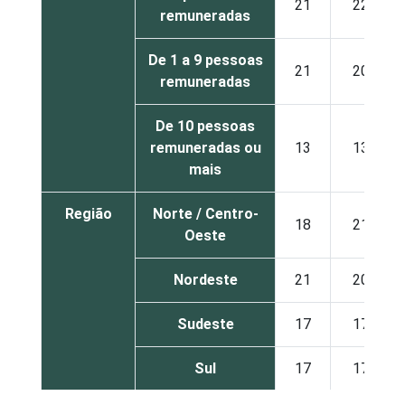
21
22
remuneradas
De 1 a 9 pessoas
21
20
remuneradas
De 10 pessoas
remuneradas ou
13
13
mais
Região
Norte / Centro-
18
21
Oeste
Nordeste
21
20
Sudeste
17
17
Sul
17
17