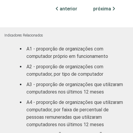
75
25
e cultura
anterior
próxima
Desenvolvimento
e defesa de
75
25
direitos
Indicadores Relacionados
A1 - proporção de organizações com
Religião
82
18
computador próprio em funcionamento
Outros
75
25
A2 - proporção de organizações com
computador, por tipo de computador
1
Base: 3.546 organizações sem fins
A3 - proporção de organizações que utilizaram
lucrativos. Dados coletados entre outubro
computadores nos últimos 12 meses
de 2012 e março de 2013.
Fonte: NIC.br - out/2012 a mar/2013
A4 - proporção de organizações que utilizaram
computador, por faixa de percentual de
pessoas remuneradas que utilizaram
computadores nos últimos 12 meses