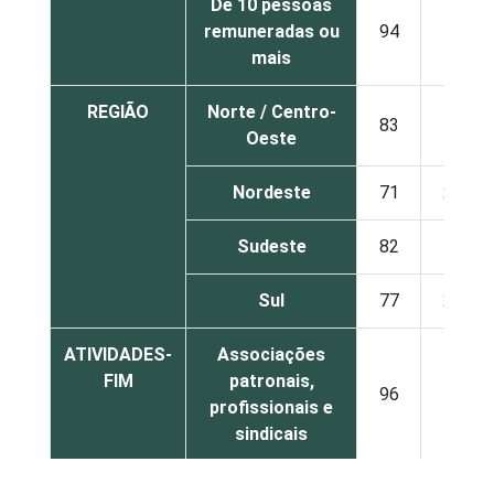
De 10 pessoas
remuneradas ou
94
6
mais
REGIÃO
Norte / Centro-
83
17
Oeste
Nordeste
71
29
Sudeste
82
18
Sul
77
23
ATIVIDADES-
Associações
FIM
patronais,
96
4
profissionais e
sindicais
Educação, lazer