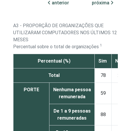
anterior
próxima
A3 - PROPORÇÃO DE ORGANIZAÇÕES QUE
UTILIZARAM COMPUTADORES NOS ÚLTIMOS 12
MESES
1
Percentual sobre o total de organizações
Percentual (%)
Sim
Não
Total
78
22
PORTE
Nenhuma pessoa
59
41
remunerada
De 1 a 9 pessoas
88
12
remuneradas