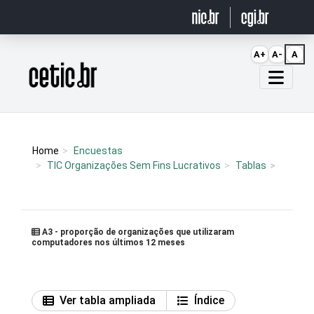
Ir para o conteúdo
A+
A-
A
Página inicial
Home
Encuestas
TIC Organizações Sem Fins Lucrativos
Tablas
A3 - proporção de organizações que utilizaram
computadores nos últimos 12 meses
Ver tabla ampliada
Índice