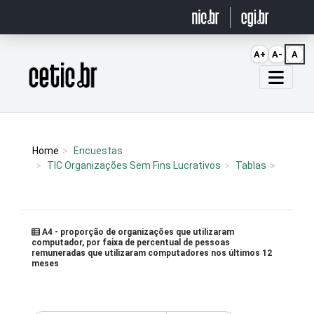
Ir para o conteúdo
A+
A-
A
Página inicial
Home
Encuestas
TIC Organizações Sem Fins Lucrativos
Tablas
A4 - proporção de organizações que utilizaram
computador, por faixa de percentual de pessoas
remuneradas que utilizaram computadores nos últimos 12
meses