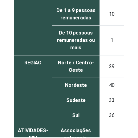
De 1 a 9 pessoas
10
0
remuneradas
De 10 pessoas
remuneradas ou
1
4
mais
REGIÃO
Norte / Centro-
29
1
Oeste
Nordeste
40
1
Sudeste
33
1
Sul
36
1
ATIVIDADES-
Associações
FIM
patronais,