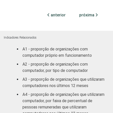
15
1
profissionais e
sindicais
anterior
próxima
Educação, lazer
44
2
e cultura
Indicadores Relacionados
Desenvolvimento
e defesa de
36
1
A1 - proporção de organizações com
direitos
computador próprio em funcionamento
A2 - proporção de organizações com
Religião
35
1
computador, por tipo de computador
A3 - proporção de organizações que utilizaram
Outros
37
2
computadores nos últimos 12 meses
1
Base: 2.781 organizações sem fins
A4 - proporção de organizações que utilizaram
lucrativos que declararam utilizar
computador, por faixa de percentual de
computador. Dados coletados entre outubro
pessoas remuneradas que utilizaram
de 2012 e março de 2013.