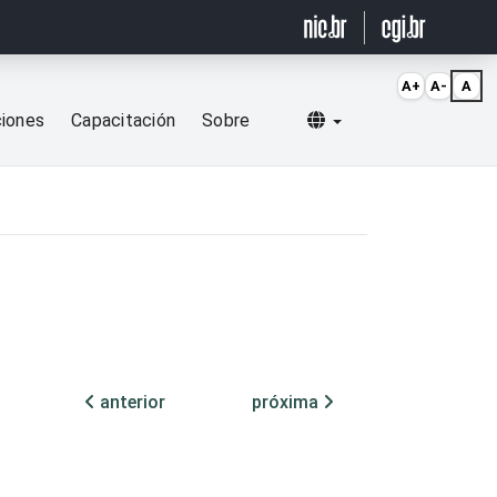
A+
A-
A
Selecionar idioma
ciones
Capacitación
Sobre
anterior
próxima