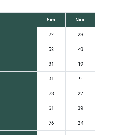
Sim
Não
72
28
52
48
81
19
91
9
78
22
61
39
76
24