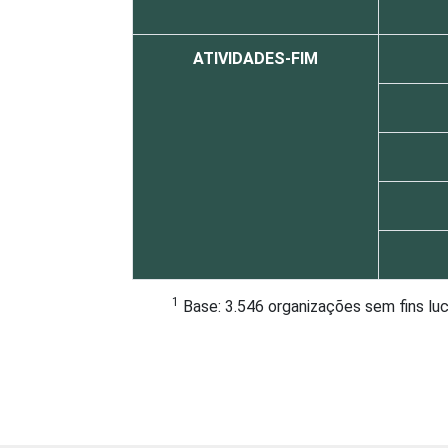
ATIVIDADES-FIM
1
Base: 3.546 organizações sem fins lu
Fonte: NIC.br - out/2012 a mar/2013