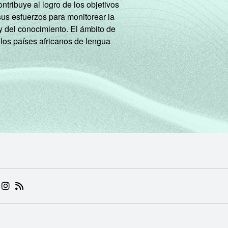
tribuye al logro de los objetivos
sus esfuerzos para monitorear la
y del conocimiento. El ámbito de
 los países africanos de lengua
 (ABRE EM NOVA ABA)
.BR (ABRE EM NOVA ABA)
 NIC.BR (ABRE EM NOVA ABA)
 NIC.BR (ABRE EM NOVA ABA)
AM DO NIC.BR (ABRE EM NOVA ABA)
NKEDIN DO NIC.BR (ABRE EM NOVA ABA)
INSTAGRAM DO NIC.BR (ABRE EM NOVA ABA)
RSS DO NIC.BR (ABRE EM NOVA ABA)