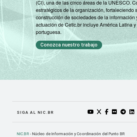
(CI), una de las cinco áreas de la UNESCO. Con
estratégicos de la organización, fortaleciendo 
construcción de sociedades de la información 
actuación de Cetic.br incluye América Latina y
portuguesa.
Conozca nuestro trabajo
YOUTUBE DO NIC.BR
TWITTER DO NIC
FACEBOOK DO
FLICKR DO
TELEGR
LI
SIGA AL NIC.BR
NIC.BR
- Núcleo de Información y Coordinación del Punto BR