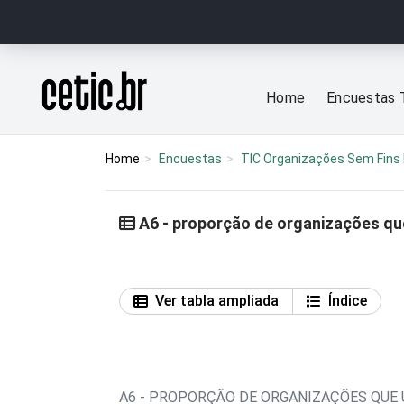
Ir para o conteúdo
Página inicial
Home
Encuestas 
Home
Encuestas
TIC Organizações Sem Fins 
A6 - proporção de organizações que
Ver tabla ampliada
Índice
A6 - PROPORÇÃO DE ORGANIZAÇÕES QUE