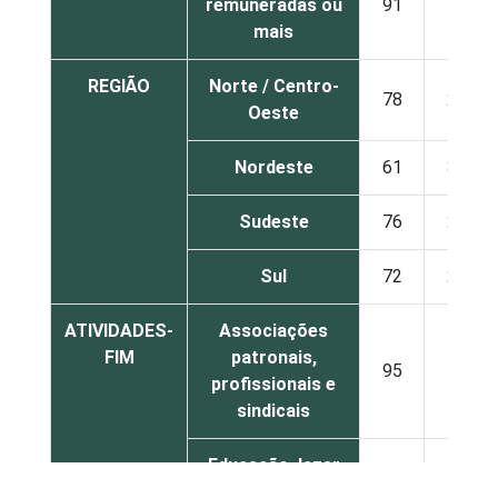
remuneradas ou
91
9
mais
REGIÃO
Norte / Centro-
78
22
Oeste
Nordeste
61
39
Sudeste
76
24
Sul
72
28
ATIVIDADES-
Associações
FIM
patronais,
95
5
profissionais e
sindicais
Educação, lazer
65
35
e cultura