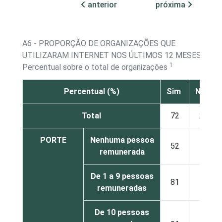
anterior
próxima
A6 - PROPORÇÃO DE ORGANIZAÇÕES QUE
UTILIZARAM INTERNET NOS ÚLTIMOS 12 MESES
1
Percentual sobre o total de organizações
Percentual (%)
Sim
Não
Total
72
28
PORTE
Nenhuma pessoa
52
48
remunerada
De 1 a 9 pessoas
81
19
remuneradas
De 10 pessoas