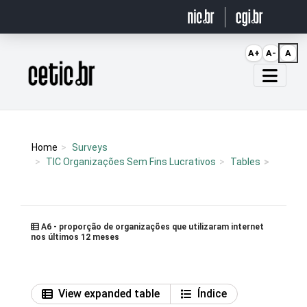
Ir para o conteúdo
A+
A-
A
Página inicial
Home
Surveys
TIC Organizações Sem Fins Lucrativos
Tables
A6 - proporção de organizações que utilizaram internet
nos últimos 12 meses
View expanded table
Índice