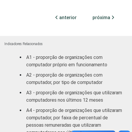
44
3
profissionais e
sindicais
anterior
próxima
Educação, lazer
29
7
e cultura
Indicadores Relacionados
Desenvolvimento
e defesa de
31
7
A1 - proporção de organizações com
direitos
computador próprio em funcionamento
A2 - proporção de organizações com
Religião
18
14
computador, por tipo de computador
A3 - proporção de organizações que utilizaram
Outros
39
6
computadores nos últimos 12 meses
1
Base: 2.781 organizações sem fins
A4 - proporção de organizações que utilizaram
lucrativos que declararam utilizar
computador, por faixa de percentual de
computador. Dados coletados entre outubro
pessoas remuneradas que utilizaram
de 2012 e março de 2013.