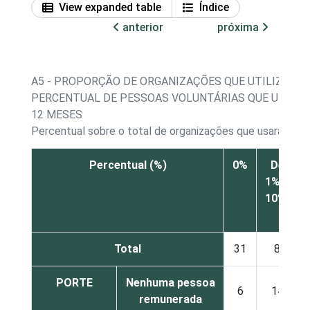
View expanded table
Índice
anterior
próxima
A5 - PROPORÇÃO DE ORGANIZAÇÕES QUE UTILIZARA
PERCENTUAL DE PESSOAS VOLUNTÁRIAS QUE UTILI
12 MESES
Percentual sobre o total de organizações que usaram c
Percentual (%)
0%
De
1% a
10%
Total
31
8
PORTE
Nenhuma pessoa
6
14
remunerada