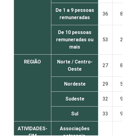
De 1 a 9 pessoas
36
8
remuneradas
De 10 pessoas
remuneradas ou
53
2
mais
REGIÃO
Norte / Centro-
27
8
Oeste
Nordeste
29
5
Sudeste
32
9
Sul
33
9
ATIVIDADES-
Associações
FIM
patronais,