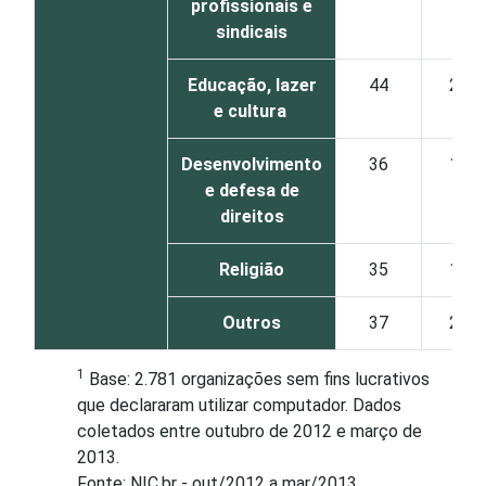
profissionais e
sindicais
Educação, lazer
44
2
e cultura
Desenvolvimento
36
1
e defesa de
direitos
Religião
35
1
Outros
37
2
1
Base: 2.781 organizações sem fins lucrativos
que declararam utilizar computador. Dados
coletados entre outubro de 2012 e março de
2013.
Fonte: NIC.br - out/2012 a mar/2013