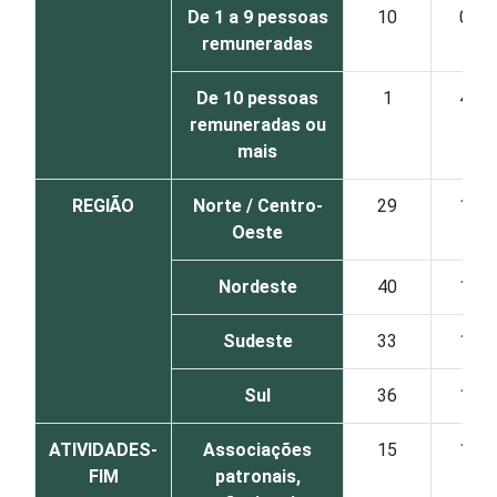
De 1 a 9 pessoas
10
0
remuneradas
De 10 pessoas
1
4
remuneradas ou
mais
REGIÃO
Norte / Centro-
29
1
Oeste
Nordeste
40
1
Sudeste
33
1
Sul
36
1
ATIVIDADES-
Associações
15
1
FIM
patronais,