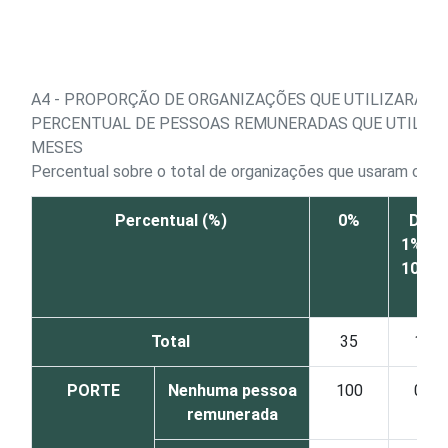
Ir para o conteúdo
A4 - PROPORÇÃO DE ORGANIZAÇÕES QUE UTILIZARAM 
PERCENTUAL DE PESSOAS REMUNERADAS QUE UTILIZ
MESES
Percentual sobre o total de organizações que usaram co
Percentual (%)
0%
De
1% a
10%
Total
35
1
PORTE
Nenhuma pessoa
100
0
remunerada