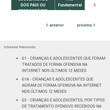
DOS PAIS OU
Fundamental
3
RESPONSÁVEIS
I
Fundamental
anterior
próxima
4
II
Médio ou
6
mais
Indicadores Relacionados
G1 - CRIANÇAS E ADOLESCENTES QUE FORAM
FAIXA ETÁRIA DA
De 9 a 10
1
TRATADOS DE FORMA OFENSIVA NA
CRIANÇA OU DO
anos
ADOLESCENTE
INTERNET NOS ÚLTIMOS 12 MESES
De 11 a 12
G1A - CRIANÇAS E ADOLESCENTES QUE
1
anos
AGIRAM DE FORMA OFENSIVA NA INTERNET
NOS ÚLTIMOS 12 MESES
De 13 a 14
3
G3 - CRIANÇAS E ADOLESCENTES, POR TIPOS
anos
DE TRATAMENTO OFENSIVO RECEBIDOS NA