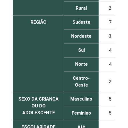
Rural
2
REGIÃO
Sudeste
7
Nordeste
3
Sul
4
Norte
4
Centro-
2
Oeste
SEXO DA CRIANÇA
Masculino
5
OU DO
ADOLESCENTE
Feminino
5
ESCOLARIDADE
Até