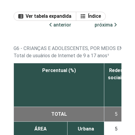
Ver tabela expandida
Índice
anterior
próxima
G6 - CRIANÇAS E ADOLESCENTES, POR MEIOS EM QU
Total de usuários de Internet de 9 a 17 anos¹
Percentual (%)
Redes
sociais
i
TOTAL
5
ÁREA
Urbana
5