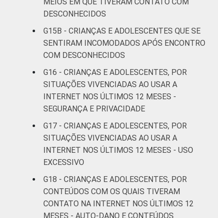
MEIOS EM QUE TIVERAM CONTATO COM
Crianças e
DESCONHECIDOS
Adolescentes no
Brasil - TIC Kids
G15B - CRIANÇAS E ADOLESCENTES QUE SE
Online Brasil 2017.
SENTIRAM INCOMODADOS APÓS ENCONTRO
¹Dados coletados
COM DESCONHECIDOS
por meio de
G16 - CRIANÇAS E ADOLESCENTES, POR
questionários de
SITUAÇÕES VIVENCIADAS AO USAR A
autopreenchimento.
INTERNET NOS ÚLTIMOS 12 MESES -
SEGURANÇA E PRIVACIDADE
G17 - CRIANÇAS E ADOLESCENTES, POR
SITUAÇÕES VIVENCIADAS AO USAR A
INTERNET NOS ÚLTIMOS 12 MESES - USO
EXCESSIVO
G18 - CRIANÇAS E ADOLESCENTES, POR
CONTEÚDOS COM OS QUAIS TIVERAM
CONTATO NA INTERNET NOS ÚLTIMOS 12
MESES - AUTO-DANO E CONTEÚDOS