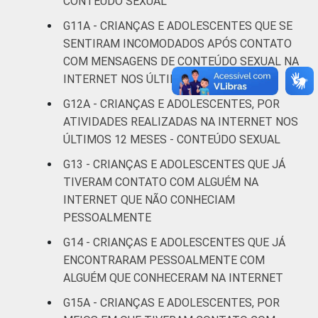
CONTEÚDO SEXUAL
Não
G11A - CRIANÇAS E ADOLESCENTES QUE SE
13
respondeu
SENTIRAM INCOMODADOS APÓS CONTATO
COM MENSAGENS DE CONTEÚDO SEXUAL NA
CLASSE SOCIAL
AB
6
INTERNET NOS ÚLTIMOS 12 MESES
G12A - CRIANÇAS E ADOLESCENTES, POR
C
5
ATIVIDADES REALIZADAS NA INTERNET NOS
ÚLTIMOS 12 MESES - CONTEÚDO SEXUAL
DE
3
G13 - CRIANÇAS E ADOLESCENTES QUE JÁ
Fonte: CGI.br/NIC.br,
TIVERAM CONTATO COM ALGUÉM NA
Centro Regional de
INTERNET QUE NÃO CONHECIAM
Estudos para o
PESSOALMENTE
Desenvolvimento da
Sociedade da
G14 - CRIANÇAS E ADOLESCENTES QUE JÁ
Informação
ENCONTRARAM PESSOALMENTE COM
(Cetic.br), Pesquisa
ALGUÉM QUE CONHECERAM NA INTERNET
sobre o Uso da
G15A - CRIANÇAS E ADOLESCENTES, POR
Internet por