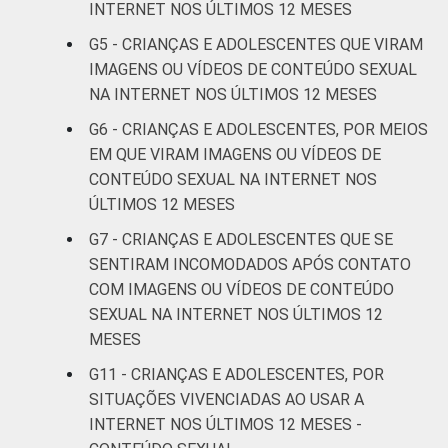
INTERNET NOS ÚLTIMOS 12 MESES
De 15 a 17
9
anos
G5 - CRIANÇAS E ADOLESCENTES QUE VIRAM
IMAGENS OU VÍDEOS DE CONTEÚDO SEXUAL
RENDA FAMILIAR
Até 1 SM
3
NA INTERNET NOS ÚLTIMOS 12 MESES
G6 - CRIANÇAS E ADOLESCENTES, POR MEIOS
Mais de 1
5
EM QUE VIRAM IMAGENS OU VÍDEOS DE
SM até 2 SM
CONTEÚDO SEXUAL NA INTERNET NOS
ÚLTIMOS 12 MESES
Mais de 2
6
SM até 3 SM
G7 - CRIANÇAS E ADOLESCENTES QUE SE
SENTIRAM INCOMODADOS APÓS CONTATO
Mais de 3
COM IMAGENS OU VÍDEOS DE CONTEÚDO
4
SM
SEXUAL NA INTERNET NOS ÚLTIMOS 12
MESES
Não tem
17
G11 - CRIANÇAS E ADOLESCENTES, POR
renda
SITUAÇÕES VIVENCIADAS AO USAR A
INTERNET NOS ÚLTIMOS 12 MESES -
Não sabe
3