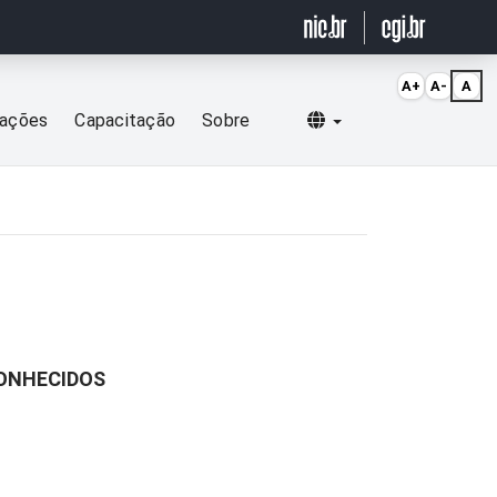
A+
A-
A
Selecionar idioma
cações
Capacitação
Sobre
CONHECIDOS