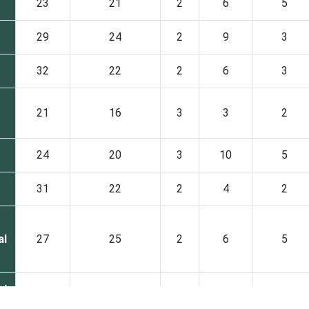
23
21
2
6
5
29
24
2
9
3
32
22
2
6
3
21
16
3
3
2
24
20
3
10
5
31
22
2
4
2
al
27
25
2
6
5
al
30
19
1
6
3