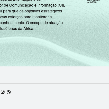
or de Comunicação e Informação (CI),
 para que os objetivos estratégicos
seus esforços para monitorar a
 conhecimento. O escopo de atuação
 lusófonos da África.
 (ABRE EM NOVA ABA)
.BR (ABRE EM NOVA ABA)
 NIC.BR (ABRE EM NOVA ABA)
 NIC.BR (ABRE EM NOVA ABA)
AM DO NIC.BR (ABRE EM NOVA ABA)
NKEDIN DO NIC.BR (ABRE EM NOVA ABA)
INSTAGRAM DO NIC.BR (ABRE EM NOVA ABA)
RSS DO NIC.BR (ABRE EM NOVA ABA)