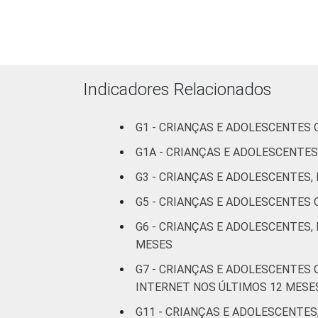
Médio ou
mais
FAIXA ETÁRIA DA
De 9 a 10
Indicadores Relacionados
CRIANÇA OU DO
anos
ADOLESCENTE
G1 - CRIANÇAS E ADOLESCENTES
De 11 a 12
G1A - CRIANÇAS E ADOLESCENTES
anos
G3 - CRIANÇAS E ADOLESCENTES
De 13 a 14
G5 - CRIANÇAS E ADOLESCENTES
anos
G6 - CRIANÇAS E ADOLESCENTES,
De 15 a 17
MESES
anos
G7 - CRIANÇAS E ADOLESCENTES
INTERNET NOS ÚLTIMOS 12 MESE
RENDA FAMILIAR
Até 1 SM
G11 - CRIANÇAS E ADOLESCENTES