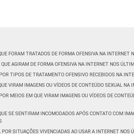
27
20
2
8
3
2
2
1
3
1
 QUE FORAM TRATADOS DE FORMA OFENSIVA NA INTERNET 
10
7
1
4
1
 QUE AGIRAM DE FORMA OFENSIVA NA INTERNET NOS ÚLTI
, POR TIPOS DE TRATAMENTO OFENSIVO RECEBIDOS NA INT
25
22
1
8
6
 QUE VIRAM IMAGENS OU VÍDEOS DE CONTEÚDO SEXUAL NA 
 POR MEIOS EM QUE VIRAM IMAGENS OU VÍDEOS DE CONTEÚ
49
36
4
10
5
 QUE SE SENTIRAM INCOMODADOS APÓS CONTATO COM IMA
S
22
22
2
5
4
, POR SITUAÇÕES VIVENCIADAS AO USAR A INTERNET NOS 