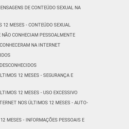
3
1
1
59
MENSAGENS DE CONTEÚDO SEXUAL NA
S 12 MESES - CONTEÚDO SEXUAL
4
1
1
60
UE NÃO CONHECIAM PESSOALMENTE
 CONHECERAM NA INTERNET
5
8
0
54
IDOS
 DESCONHECIDOS
0
2
0
33
ÚLTIMOS 12 MESES - SEGURANÇA E
1
4
1
56
LTIMOS 12 MESES - USO EXCESSIVO
TERNET NOS ÚLTIMOS 12 MESES - AUTO-
0
2
3
55
 12 MESES - INFORMAÇÕES PESSOAIS E
6
2
1
57