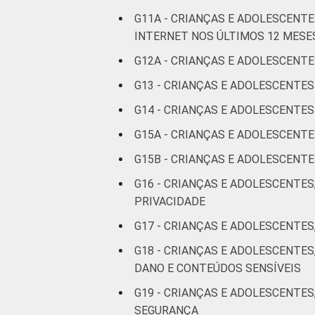
Mais de 1
G11A - CRIANÇAS E ADOLESCEN
SM até 2 
INTERNET NOS ÚLTIMOS 12 MESE
Mais de 2
G12A - CRIANÇAS E ADOLESCENTE
SM até 3 
G13 - CRIANÇAS E ADOLESCENTE
G14 - CRIANÇAS E ADOLESCENT
Mais de 3
SM
G15A - CRIANÇAS E ADOLESCENT
G15B - CRIANÇAS E ADOLESCEN
Não tem
renda
G16 - CRIANÇAS E ADOLESCENTES
PRIVACIDADE
Não sabe
G17 - CRIANÇAS E ADOLESCENTES
Não
G18 - CRIANÇAS E ADOLESCENTE
responde
DANO E CONTEÚDOS SENSÍVEIS
G19 - CRIANÇAS E ADOLESCENTES
CLASSE SOCIAL
AB
SEGURANÇA