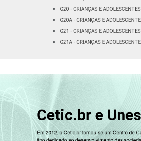
C
G20 - CRIANÇAS E ADOLESCENTES
G20A - CRIANÇAS E ADOLESCENT
DE
G21 - CRIANÇAS E ADOLESCENTE
Fonte: CGI.br/NIC.br, Centro Regional 
G21A - CRIANÇAS E ADOLESCENTE
por Crianças e Adolescentes no Brasil 
Cetic.br e Une
Em 2012, o Cetic.br tornou-se um Centro de 
tipo dedicado ao desenvolvimento das socied