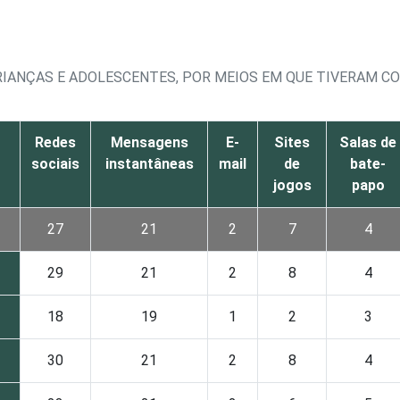
CRIANÇAS E ADOLESCENTES, POR MEIOS EM QUE TIVERAM 
¹
Redes
Mensagens
E-
Sites
Salas de
sociais
instantâneas
mail
de
bate-
jogos
papo
27
21
2
7
4
29
21
2
8
4
18
19
1
2
3
30
21
2
8
4