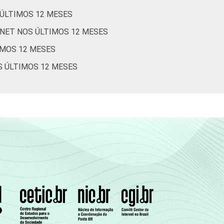
3
5
1
58
 ÚLTIMOS 12 MESES
RNET NOS ÚLTIMOS 12 MESES
4
1
1
58
IMOS 12 MESES
Cetic.br), Pesquisa sobre o Uso da Internet
S ÚLTIMOS 12 MESES
estionários de autopreenchimento.