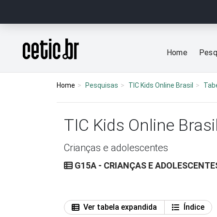
Ir para o conteúdo
Página inicial
Home
Pesq
Home
Pesquisas
TIC Kids Online Brasil
Tab
TIC Kids Online Brasi
Crianças e adolescentes
G15A - CRIANÇAS E ADOLESCENTE
Ver tabela expandida
Índice