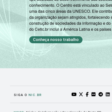
conhecimento. O Centro está vinculado ao Set
uma das cinco áreas da UNESCO. Ele contribui
da organização sejam atingidos, fortalecendo 
construção de sociedades da informação e do
do Cetic.br inclui a América Latina e os países
Conheça nosso trabalho
YOUTUBE DO NIC.BR
TWITTER DO NIC
FACEBOOK DO
FLICKR DO
TELEGR
LI
SIGA O
NIC.BR