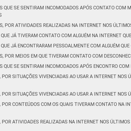
31
19
2
7
3
TES QUE SE SENTIRAM INCOMODADOS APÓS CONTATO COM 
SM
S
S, POR ATIVIDADES REALIZADAS NA INTERNET NOS ÚLTIMO
28
20
3
9
5
SM
S QUE JÁ TIVERAM CONTATO COM ALGUÉM NA INTERNET Q
ES QUE JÁ ENCONTRARAM PESSOALMENTE COM ALGUÉM QUE
29
22
3
8
5
ES, POR MEIOS EM QUE TIVERAM CONTATO COM DESCONHEC
TES QUE SE SENTIRAM INCOMODADOS APÓS ENCONTRO COM
28
45
2
16
3
, POR SITUAÇÕES VIVENCIADAS AO USAR A INTERNET NOS 
25
26
1
8
3
, POR SITUAÇÕES VIVENCIADAS AO USAR A INTERNET NOS Ú
S, POR CONTEÚDOS COM OS QUAIS TIVERAM CONTATO NA IN
33
18
2
5
2
u
, POR ATIVIDADES REALIZADAS NA INTERNET NOS ÚLTIMOS
30
23
3
8
5