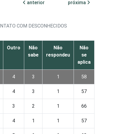
anterior
próxima
CONTATO COM DESCONHECIDOS
Outro
Não
Não
Não
sabe
respondeu
se
aplica
4
3
1
58
4
3
1
57
3
2
1
66
4
1
1
57