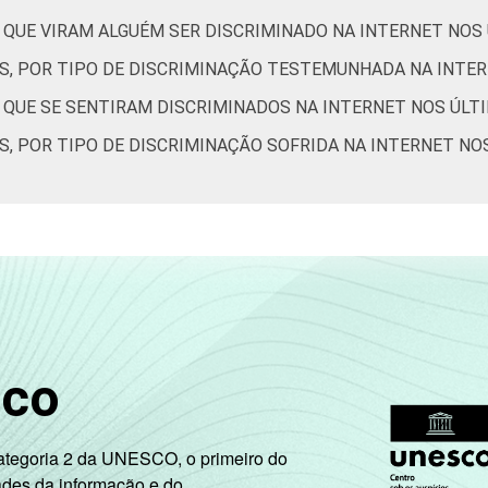
27
20
2
9
3
 QUE VIRAM ALGUÉM SER DISCRIMINADO NA INTERNET NOS
ES, POR TIPO DE DISCRIMINAÇÃO TESTEMUNHADA NA INTE
27
22
2
4
4
S QUE SE SENTIRAM DISCRIMINADOS NA INTERNET NOS ÚLT
de Estudos para o Desenvolvimento da Sociedade da Informação (
S, POR TIPO DE DISCRIMINAÇÃO SOFRIDA NA INTERNET NO
– TIC Kids Online Brasil 2017. ¹Dados coletados por meio de qu
sco
Categoria 2 da UNESCO, o primeiro do
ades da informação e do