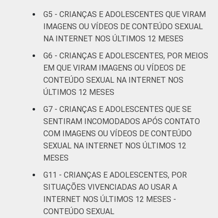
G5 - CRIANÇAS E ADOLESCENTES QUE VIRAM
RENDA
Até 1 SM
9
83
IMAGENS OU VÍDEOS DE CONTEÚDO SEXUAL
FAMILIAR
NA INTERNET NOS ÚLTIMOS 12 MESES
Mais de 1
8
88
G6 - CRIANÇAS E ADOLESCENTES, POR MEIOS
SM até 2 SM
EM QUE VIRAM IMAGENS OU VÍDEOS DE
CONTEÚDO SEXUAL NA INTERNET NOS
Mais de 2
7
85
ÚLTIMOS 12 MESES
SM até 3 SM
G7 - CRIANÇAS E ADOLESCENTES QUE SE
Mais de 3
SENTIRAM INCOMODADOS APÓS CONTATO
7
88
SM
COM IMAGENS OU VÍDEOS DE CONTEÚDO
SEXUAL NA INTERNET NOS ÚLTIMOS 12
Não tem
17
64
MESES
renda
G11 - CRIANÇAS E ADOLESCENTES, POR
SITUAÇÕES VIVENCIADAS AO USAR A
Não sabe
7
81
INTERNET NOS ÚLTIMOS 12 MESES -
Não
CONTEÚDO SEXUAL
7
87