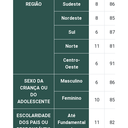
REGIÃO
Sudeste
8
86
Nordeste
8
85
Sul
6
87
Norte
11
81
Centro-
6
91
Oeste
SEXO DA
Masculino
6
86
CRIANÇA OU
DO
Feminino
10
85
ADOLESCENTE
ESCOLARIDADE
Até
DOS PAIS OU
Fundamental
11
82