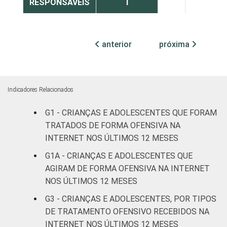
RESPONSÁVEIS
I
Fundamental
7
84
II
anterior
próxima
Médio ou
7
88
mais
Indicadores Relacionados
FAIXA ETÁRIA
De 9 a 10
2
92
G1 - CRIANÇAS E ADOLESCENTES QUE FORAM
DA CRIANÇA
anos
TRATADOS DE FORMA OFENSIVA NA
OU DO
ADOLESCENTE
INTERNET NOS ÚLTIMOS 12 MESES
De 11 a 12
6
89
anos
G1A - CRIANÇAS E ADOLESCENTES QUE
AGIRAM DE FORMA OFENSIVA NA INTERNET
De 13 a 14
NOS ÚLTIMOS 12 MESES
8
84
anos
G3 - CRIANÇAS E ADOLESCENTES, POR TIPOS
DE TRATAMENTO OFENSIVO RECEBIDOS NA
De 15 a 17
11
82
INTERNET NOS ÚLTIMOS 12 MESES
anos