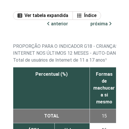
Ver tabela expandida
Índice
anterior
próxima
PROPORÇÃO PARA O INDICADOR G18 - CRIANÇAS E 
INTERNET NOS ÚLTIMOS 12 MESES - AUTO-DANO E C
Total de usuários de Internet de 11 a 17 anos¹
Percentual (%)
Formas
Fo
de
machucar
co
a si
su
mesmo
TOTAL
15