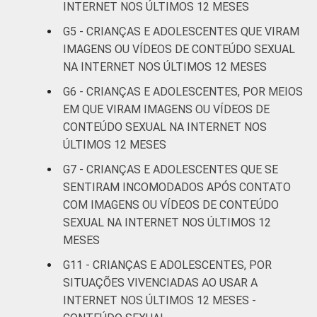
anos
INTERNET NOS ÚLTIMOS 12 MESES
G5 - CRIANÇAS E ADOLESCENTES QUE VIRAM
De 15 a 17
IMAGENS OU VÍDEOS DE CONTEÚDO SEXUAL
17
anos
NA INTERNET NOS ÚLTIMOS 12 MESES
G6 - CRIANÇAS E ADOLESCENTES, POR MEIOS
RENDA
Até 1 SM
12
FAMILIAR
EM QUE VIRAM IMAGENS OU VÍDEOS DE
CONTEÚDO SEXUAL NA INTERNET NOS
Mais de 1
17
SM até 2 SM
ÚLTIMOS 12 MESES
G7 - CRIANÇAS E ADOLESCENTES QUE SE
Mais de 2
SENTIRAM INCOMODADOS APÓS CONTATO
13
SM até 3 SM
COM IMAGENS OU VÍDEOS DE CONTEÚDO
SEXUAL NA INTERNET NOS ÚLTIMOS 12
Mais de 3
16
MESES
SM
G11 - CRIANÇAS E ADOLESCENTES, POR
Não tem
SITUAÇÕES VIVENCIADAS AO USAR A
34
renda
INTERNET NOS ÚLTIMOS 12 MESES -