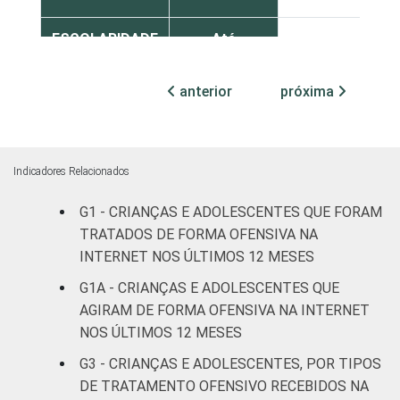
ESCOLARIDADE
Até
DOS PAIS OU
Fundamental
14
RESPONSÁVEIS
I
anterior
próxima
Fundamental
16
II
Indicadores Relacionados
Médio ou
15
G1 - CRIANÇAS E ADOLESCENTES QUE FORAM
mais
TRATADOS DE FORMA OFENSIVA NA
FAIXA ETÁRIA
De 9 a 10
INTERNET NOS ÚLTIMOS 12 MESES
-
DA CRIANÇA
anos
G1A - CRIANÇAS E ADOLESCENTES QUE
OU DO
AGIRAM DE FORMA OFENSIVA NA INTERNET
ADOLESCENTE
De 11 a 12
7
NOS ÚLTIMOS 12 MESES
anos
G3 - CRIANÇAS E ADOLESCENTES, POR TIPOS
DE TRATAMENTO OFENSIVO RECEBIDOS NA
De 13 a 14
19