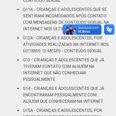
CONTEÚDO SEXUAL
Não sabe
9
G11A - CRIANÇAS E ADOLESCENTES QUE SE
SENTIRAM INCOMODADOS APÓS CONTATO
Não
24
COM MENSAGENS DE CONTEÚDO SEXUAL NA
respondeu
INTERNET NOS ÚLTIMOS 12 MESES
CLASSE
AB
15
G12A - CRIANÇAS E ADOLESCENTES, POR
SOCIAL
ATIVIDADES REALIZADAS NA INTERNET NOS
C
15
ÚLTIMOS 12 MESES - CONTEÚDO SEXUAL
G13 - CRIANÇAS E ADOLESCENTES QUE JÁ
DE
15
TIVERAM CONTATO COM ALGUÉM NA
INTERNET QUE NÃO CONHECIAM
Fonte: CGI.br/NIC.br, Centro Regional de
PESSOALMENTE
Estudos para o Desenvolvimento da
G14 - CRIANÇAS E ADOLESCENTES QUE JÁ
Sociedade da Informação (Cetic.br),
ENCONTRARAM PESSOALMENTE COM
Pesquisa sobre o Uso da Internet por
Crianças e Adolescentes no Brasil – TIC Kids
ALGUÉM QUE CONHECERAM NA INTERNET
Online Brasil 2017. ¹Dados coletados por
G15A - CRIANÇAS E ADOLESCENTES, POR
meio de questionários de