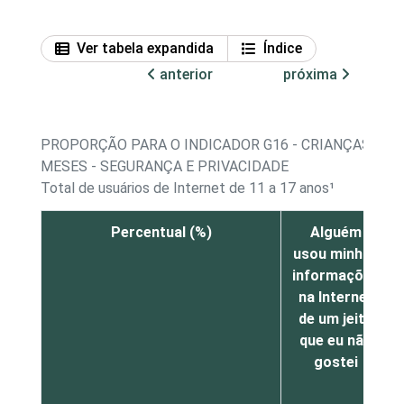
Ver tabela expandida
Índice
anterior
próxima
PROPORÇÃO PARA O INDICADOR G16 - CRIANÇAS E A
MESES - SEGURANÇA E PRIVACIDADE
Total de usuários de Internet de 11 a 17 anos¹
Percentual (%)
Alguém
usou minhas
informações
na Internet
de um jeito
que eu não
gostei