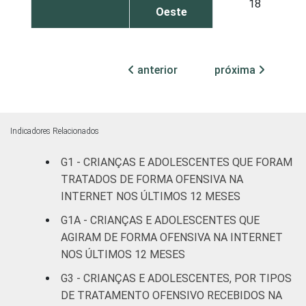
18
Oeste
SEXO DA
Masculino
7
CRIANÇA OU
anterior
próxima
DO
Feminino
6
ADOLESCENTE
ESCOLARIDADE
Até
Indicadores Relacionados
DOS PAIS OU
Fundamental
4
RESPONSÁVEIS
I
G1 - CRIANÇAS E ADOLESCENTES QUE FORAM
TRATADOS DE FORMA OFENSIVA NA
Fundamental
INTERNET NOS ÚLTIMOS 12 MESES
7
II
G1A - CRIANÇAS E ADOLESCENTES QUE
AGIRAM DE FORMA OFENSIVA NA INTERNET
Médio ou
7
NOS ÚLTIMOS 12 MESES
mais
G3 - CRIANÇAS E ADOLESCENTES, POR TIPOS
FAIXA ETÁRIA
De 9 a 10
DE TRATAMENTO OFENSIVO RECEBIDOS NA
-