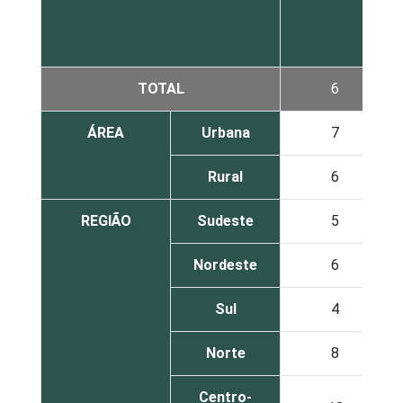
TOTAL
6
ÁREA
Urbana
7
Rural
6
REGIÃO
Sudeste
5
Nordeste
6
Sul
4
Norte
8
Centro-