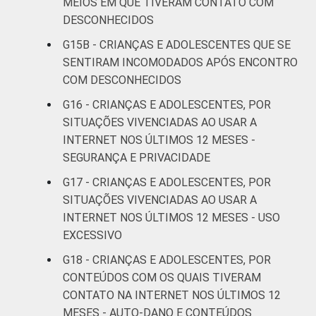
MEIOS EM QUE TIVERAM CONTATO COM
Estudos para o Desenvolvimento da
DESCONHECIDOS
Sociedade da Informação (Cetic.br),
Pesquisa sobre o Uso da Internet por
G15B - CRIANÇAS E ADOLESCENTES QUE SE
Crianças e Adolescentes no Brasil – TIC Kids
SENTIRAM INCOMODADOS APÓS ENCONTRO
Online Brasil 2017. ¹Dados coletados por
COM DESCONHECIDOS
meio de questionários de
G16 - CRIANÇAS E ADOLESCENTES, POR
autopreenchimento.
SITUAÇÕES VIVENCIADAS AO USAR A
INTERNET NOS ÚLTIMOS 12 MESES -
SEGURANÇA E PRIVACIDADE
G17 - CRIANÇAS E ADOLESCENTES, POR
SITUAÇÕES VIVENCIADAS AO USAR A
INTERNET NOS ÚLTIMOS 12 MESES - USO
EXCESSIVO
G18 - CRIANÇAS E ADOLESCENTES, POR
CONTEÚDOS COM OS QUAIS TIVERAM
CONTATO NA INTERNET NOS ÚLTIMOS 12
MESES - AUTO-DANO E CONTEÚDOS