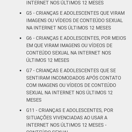
DA CRIANÇA
anos
INTERNET NOS ÚLTIMOS 12 MESES
OU DO
G5 - CRIANÇAS E ADOLESCENTES QUE VIRAM
ADOLESCENTE
De 11 a 12
2
IMAGENS OU VÍDEOS DE CONTEÚDO SEXUAL
anos
NA INTERNET NOS ÚLTIMOS 12 MESES
De 13 a 14
G6 - CRIANÇAS E ADOLESCENTES, POR MEIOS
9
anos
EM QUE VIRAM IMAGENS OU VÍDEOS DE
CONTEÚDO SEXUAL NA INTERNET NOS
De 15 a 17
ÚLTIMOS 12 MESES
7
anos
G7 - CRIANÇAS E ADOLESCENTES QUE SE
SENTIRAM INCOMODADOS APÓS CONTATO
RENDA
Até 1 SM
5
COM IMAGENS OU VÍDEOS DE CONTEÚDO
FAMILIAR
SEXUAL NA INTERNET NOS ÚLTIMOS 12
Mais de 1
6
MESES
SM até 2 SM
G11 - CRIANÇAS E ADOLESCENTES, POR
Mais de 2
SITUAÇÕES VIVENCIADAS AO USAR A
7
SM até 3 SM
INTERNET NOS ÚLTIMOS 12 MESES -