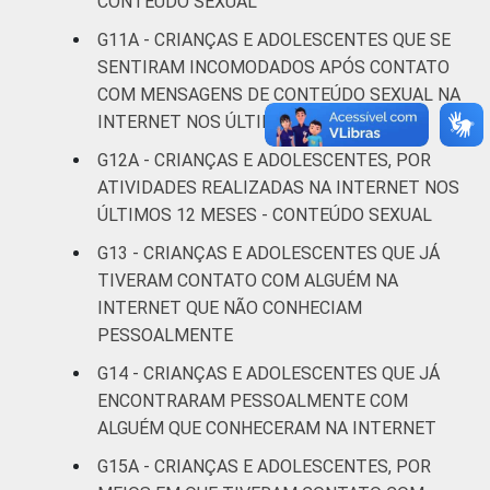
CONTEÚDO SEXUAL
Mais de 3
9
G11A - CRIANÇAS E ADOLESCENTES QUE SE
SM
SENTIRAM INCOMODADOS APÓS CONTATO
COM MENSAGENS DE CONTEÚDO SEXUAL NA
Não tem
2
INTERNET NOS ÚLTIMOS 12 MESES
renda
G12A - CRIANÇAS E ADOLESCENTES, POR
Não sabe
6
ATIVIDADES REALIZADAS NA INTERNET NOS
ÚLTIMOS 12 MESES - CONTEÚDO SEXUAL
Não
7
G13 - CRIANÇAS E ADOLESCENTES QUE JÁ
respondeu
TIVERAM CONTATO COM ALGUÉM NA
INTERNET QUE NÃO CONHECIAM
CLASSE
AB
4
PESSOALMENTE
SOCIAL
C
8
G14 - CRIANÇAS E ADOLESCENTES QUE JÁ
ENCONTRARAM PESSOALMENTE COM
DE
6
ALGUÉM QUE CONHECERAM NA INTERNET
G15A - CRIANÇAS E ADOLESCENTES, POR
Fonte: CGI.br/NIC.br, Centro Regional de