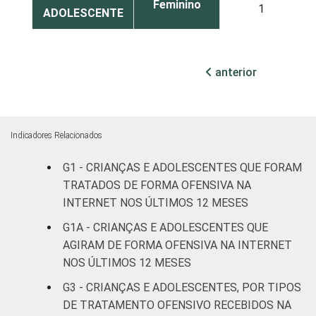
Feminino
1
ADOLESCENTE
ESCOLARIDADE
Até
DOS PAIS OU
Fundamental
2
anterior
RESPONSÁVEIS
I
Fundamental
1
II
Indicadores Relacionados
G1 - CRIANÇAS E ADOLESCENTES QUE FORAM
Médio ou
1
mais
TRATADOS DE FORMA OFENSIVA NA
INTERNET NOS ÚLTIMOS 12 MESES
FAIXA ETÁRIA
De 9 a 10
G1A - CRIANÇAS E ADOLESCENTES QUE
0
DA CRIANÇA
anos
AGIRAM DE FORMA OFENSIVA NA INTERNET
OU DO
NOS ÚLTIMOS 12 MESES
ADOLESCENTE
De 11 a 12
1
G3 - CRIANÇAS E ADOLESCENTES, POR TIPOS
anos
DE TRATAMENTO OFENSIVO RECEBIDOS NA