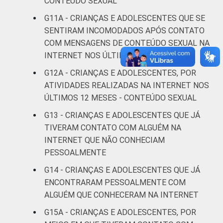
CONTEÚDO SEXUAL
G11A - CRIANÇAS E ADOLESCENTES QUE SE
Não sabe
0
SENTIRAM INCOMODADOS APÓS CONTATO
COM MENSAGENS DE CONTEÚDO SEXUAL NA
Não
0
INTERNET NOS ÚLTIMOS 12 MESES
respondeu
G12A - CRIANÇAS E ADOLESCENTES, POR
CLASSE
AB
1
ATIVIDADES REALIZADAS NA INTERNET NOS
SOCIAL
ÚLTIMOS 12 MESES - CONTEÚDO SEXUAL
C
1
G13 - CRIANÇAS E ADOLESCENTES QUE JÁ
TIVERAM CONTATO COM ALGUÉM NA
DE
1
INTERNET QUE NÃO CONHECIAM
PESSOALMENTE
Fonte: CGI.br/NIC.br, Centro Regional de
G14 - CRIANÇAS E ADOLESCENTES QUE JÁ
Estudos para o Desenvolvimento da
ENCONTRARAM PESSOALMENTE COM
Sociedade da Informação (Cetic.br),
Pesquisa sobre o Uso da Internet por
ALGUÉM QUE CONHECERAM NA INTERNET
Crianças e Adolescentes no Brasil – TIC Kids
G15A - CRIANÇAS E ADOLESCENTES, POR
Online Brasil 2017. ¹Dados coletados por