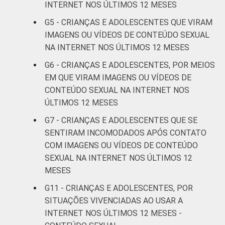
De 13 a 14
INTERNET NOS ÚLTIMOS 12 MESES
1
anos
G5 - CRIANÇAS E ADOLESCENTES QUE VIRAM
IMAGENS OU VÍDEOS DE CONTEÚDO SEXUAL
De 15 a 17
2
NA INTERNET NOS ÚLTIMOS 12 MESES
anos
G6 - CRIANÇAS E ADOLESCENTES, POR MEIOS
EM QUE VIRAM IMAGENS OU VÍDEOS DE
RENDA
Até 1 SM
2
FAMILIAR
CONTEÚDO SEXUAL NA INTERNET NOS
Mais de 1
ÚLTIMOS 12 MESES
1
SM até 2 SM
G7 - CRIANÇAS E ADOLESCENTES QUE SE
SENTIRAM INCOMODADOS APÓS CONTATO
Mais de 2
1
COM IMAGENS OU VÍDEOS DE CONTEÚDO
SM até 3 SM
SEXUAL NA INTERNET NOS ÚLTIMOS 12
MESES
Mais de 3
1
SM
G11 - CRIANÇAS E ADOLESCENTES, POR
SITUAÇÕES VIVENCIADAS AO USAR A
Não tem
INTERNET NOS ÚLTIMOS 12 MESES -
0
renda