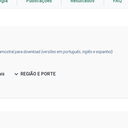
ogia
Publicações
Resultados
FAQ
amostral para download (versões em português, inglês e espanhol)
ais
REGIÃO E PORTE