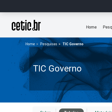
Ir para o conteúdo
Página inicial
Home
Pesq
Home
Pesquisas
TIC Governo
TIC Governo