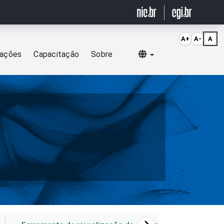
A+
A-
A
Selecionar idioma
cações
Capacitação
Sobre