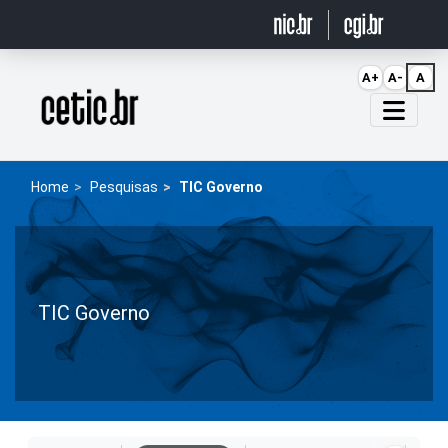
Ir para o conteúdo
A+
A-
A
Página inicial
Home
Pesquisas
TIC Governo
TIC Governo