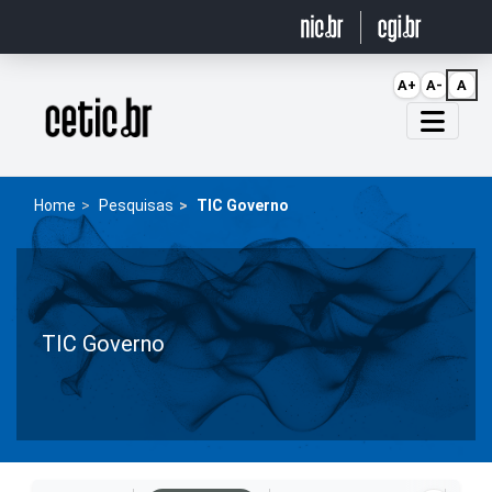
Ir para o conteúdo
A+
A-
A
Página inicial
Home
Pesquisas
TIC Governo
TIC Governo