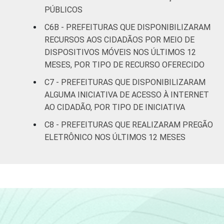
Sociedade da Informação (Cetic.br),
PÚBLICOS
Pesquisa sobre o uso das tecnologias de
informação e comunicação no setor público
C6B - PREFEITURAS QUE DISPONIBILIZARAM
brasileiro - TIC Governo Eletrônico 2019.
RECURSOS AOS CIDADÃOS POR MEIO DE
DISPOSITIVOS MÓVEIS NOS ÚLTIMOS 12
MESES, POR TIPO DE RECURSO OFERECIDO
C7 - PREFEITURAS QUE DISPONIBILIZARAM
ALGUMA INICIATIVA DE ACESSO À INTERNET
AO CIDADÃO, POR TIPO DE INICIATIVA
C8 - PREFEITURAS QUE REALIZARAM PREGÃO
ELETRÔNICO NOS ÚLTIMOS 12 MESES