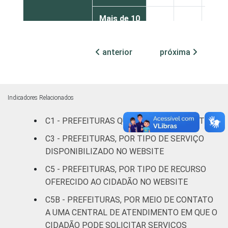
Mais de 10
mil até
58
40
1
100 mil
anterior
próxima
habitantes
Mais de
100 mil
Indicadores Relacionados
até 500
65
33
1
mil
C1 - PREFEITURAS QUE POSSUEM WEBSITE
habitantes
C3 - PREFEITURAS, POR TIPO DE SERVIÇO
DISPONIBILIZADO NO WEBSITE
Mais de
500 mil
62
25
13
C5 - PREFEITURAS, POR TIPO DE RECURSO
habitantes
OFERECIDO AO CIDADÃO NO WEBSITE
C5B - PREFEITURAS, POR MEIO DE CONTATO
Fonte: CGI.br/NIC.br, Centro Regional de
A UMA CENTRAL DE ATENDIMENTO EM QUE O
Estudos para o Desenvolvimento da
CIDADÃO PODE SOLICITAR SERVIÇOS