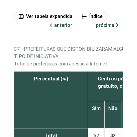
Ver tabela expandida
Índice
anterior
próxima
C7 - PREFEITURAS QUE DISPONIBILIZARAM ALGUMA I
TIPO DE INICIATIVA
Total de prefeituras com acesso à Internet
Percentual (%)
Centros público
gratuito, como t
Sim
Não
Não
sabe
Total
57
42
1