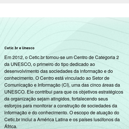
Nordeste -
Até 5 mil
23
71
6
habitantes
Nordeste -
Mais de 5
Cetic.br e Unesco
mil até 10
26
70
4
Em 2012, o Cetic.br tornou-se um Centro de Categoria 2
mil
da UNESCO, o primeiro do tipo dedicado ao
habitantes
desenvolvimento das sociedades da informação e do
conhecimento. O Centro está vinculado ao Setor de
Nordeste -
Comunicação e Informação (CI), uma das cinco áreas da
Mais de 10
UNESCO. Ele contribui para que os objetivos estratégicos
mil até 20
26
67
6
da organização sejam atingidos, fortalecendo seus
mil
esforços para monitorar a construção de sociedades da
habitantes
informação e do conhecimento. O escopo de atuação do
Cetic.br inclui a América Latina e os países lusófonos da
Nordeste -
África.