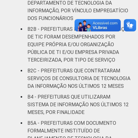
DEPARTAMENTO DE TECNOLOGIA DA
INFORMAÇÃO, POR VÍNCULO EMPREGATÍCIO
Mais de
DOS FUNCIONÁRIOS
500 mil
30
63
7
habitantes
B2B - PREFEITURAS NAS QUAIS OS SERVIÇOS
DE TIC FORAM DESEMPENHADOS POR
REGIÃO
Norte - Até
EQUIPE PRÓPRIA E/OU ORGANIZAÇÃO
E
5 mil
26
70
4
PÚBLICA DE TI E/OU EMPRESA PRIVADA
PORTE
habitantes
TERCEIRIZADA, POR TIPO DE SERVIÇO
B2C - PREFEITURAS QUE CONTRATARAM
Norte -
SERVIÇOS DE CONSULTORIA DE TECNOLOGIA
Mais de 5
DA INFORMAÇÃO NOS ÚLTIMOS 12 MESES
mil até 10
30
66
4
mil
B4 - PREFEITURAS QUE UTILIZARAM
habitantes
SISTEMA DE INFORMAÇÃO NOS ÚLTIMOS 12
MESES, POR FINALIDADE
Norte -
B5A - PREFEITURAS COM DOCUMENTO
Mais de 10
FORMALMENTE INSTITUÍDO DE
mil até 20
25
69
6