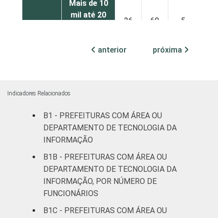
Mais de 10
mil até 20
26
69
5
mil
habitantes
anterior
próxima
Mais de 20
mil até 50
24
71
5
mil
Indicadores Relacionados
habitantes
B1 - PREFEITURAS COM ÁREA OU
Mais de 50
DEPARTAMENTO DE TECNOLOGIA DA
mil até 100
19
78
3
INFORMAÇÃO
mil
habitantes
B1B - PREFEITURAS COM ÁREA OU
DEPARTAMENTO DE TECNOLOGIA DA
Mais de
INFORMAÇÃO, POR NÚMERO DE
100 mil até
FUNCIONÁRIOS
25
73
2
500 mil
B1C - PREFEITURAS COM ÁREA OU
habitantes