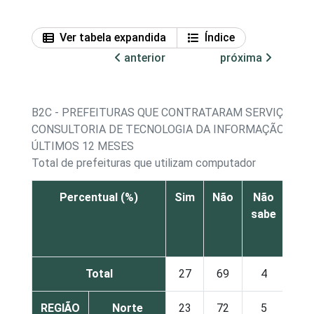
Ver tabela expandida
Índice
anterior
próxima
B2C - PREFEITURAS QUE CONTRATARAM SERVIÇOS D
CONSULTORIA DE TECNOLOGIA DA INFORMAÇÃO NOS
ÚLTIMOS 12 MESES
Total de prefeituras que utilizam computador
Percentual (%)
Sim
Não
Não
sabe
res
Total
27
69
4
REGIÃO
Norte
23
72
5