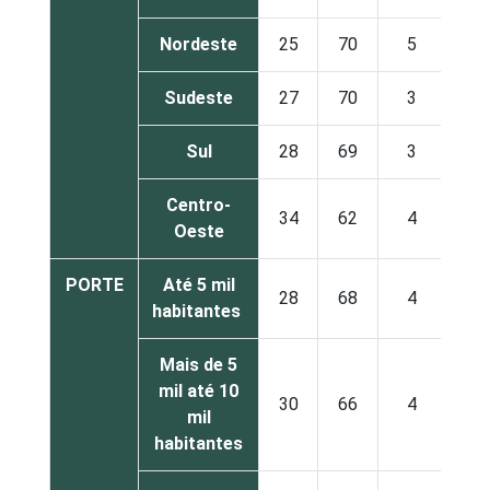
Nordeste
25
70
5
Sudeste
27
70
3
Sul
28
69
3
Centro-
34
62
4
Oeste
PORTE
Até 5 mil
28
68
4
habitantes
Mais de 5
mil até 10
30
66
4
mil
habitantes