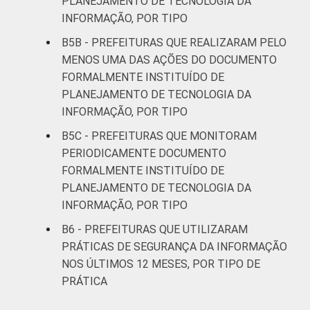
PLANEJAMENTO DE TECNOLOGIA DA
mil
INFORMAÇÃO, POR TIPO
habitantes
B5B - PREFEITURAS QUE REALIZARAM PELO
Norte -
MENOS UMA DAS AÇÕES DO DOCUMENTO
Mais de 20
FORMALMENTE INSTITUÍDO DE
mil até 50
20
74
6
PLANEJAMENTO DE TECNOLOGIA DA
mil
INFORMAÇÃO, POR TIPO
habitantes
B5C - PREFEITURAS QUE MONITORAM
PERIODICAMENTE DOCUMENTO
Norte -
FORMALMENTE INSTITUÍDO DE
Mais de 50
PLANEJAMENTO DE TECNOLOGIA DA
mil até 100
13
81
5
mil
INFORMAÇÃO, POR TIPO
habitantes
B6 - PREFEITURAS QUE UTILIZARAM
PRÁTICAS DE SEGURANÇA DA INFORMAÇÃO
Norte -
NOS ÚLTIMOS 12 MESES, POR TIPO DE
Mais de
10
90
0
PRÁTICA
100 mil
habitantes