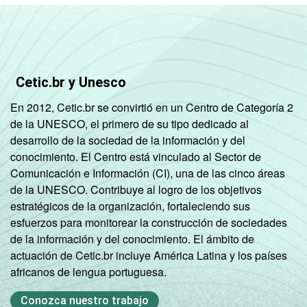
Até 5 mil
23
71
6
habitantes
Nordeste -
Mais de 5
Cetic.br y Unesco
mil até 10
26
70
4
En 2012, Cetic.br se convirtió en un Centro de Categoría 2
mil
de la UNESCO, el primero de su tipo dedicado al
habitantes
desarrollo de la sociedad de la información y del
conocimiento. El Centro está vinculado al Sector de
Nordeste -
Comunicación e Información (CI), una de las cinco áreas
Mais de 10
de la UNESCO. Contribuye al logro de los objetivos
mil até 20
26
67
6
estratégicos de la organización, fortaleciendo sus
mil
esfuerzos para monitorear la construcción de sociedades
habitantes
de la información y del conocimiento. El ámbito de
actuación de Cetic.br incluye América Latina y los países
Nordeste -
africanos de lengua portuguesa.
Mais de 20
mil até 50
23
70
6
Conozca nuestro trabajo
mil