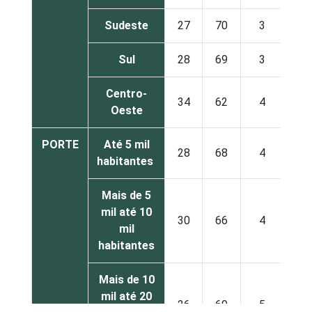
Sudeste
27
70
3
Sul
28
69
3
Centro-
34
62
4
Oeste
PORTE
Até 5 mil
28
68
4
habitantes
Mais de 5
mil até 10
30
66
4
mil
habitantes
Mais de 10
mil até 20
26
69
5