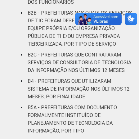
DOS FUNCIONÁRIOS
500 mil
30
63
7
habitantes
B2B - PREFEITURAS NAS QUAIS OS SERVIÇOS
DE TIC FORAM DESEMPENHADOS POR
REGIÃO
Norte - Até
EQUIPE PRÓPRIA E/OU ORGANIZAÇÃO
E
5 mil
26
70
4
PÚBLICA DE TI E/OU EMPRESA PRIVADA
PORTE
habitantes
TERCEIRIZADA, POR TIPO DE SERVIÇO
B2C - PREFEITURAS QUE CONTRATARAM
Norte -
SERVIÇOS DE CONSULTORIA DE TECNOLOGIA
Mais de 5
DA INFORMAÇÃO NOS ÚLTIMOS 12 MESES
mil até 10
30
66
4
mil
B4 - PREFEITURAS QUE UTILIZARAM
habitantes
SISTEMA DE INFORMAÇÃO NOS ÚLTIMOS 12
MESES, POR FINALIDADE
Norte -
B5A - PREFEITURAS COM DOCUMENTO
Mais de 10
FORMALMENTE INSTITUÍDO DE
mil até 20
25
69
6
PLANEJAMENTO DE TECNOLOGIA DA
mil
INFORMAÇÃO, POR TIPO
habitantes