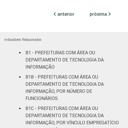
mil
habitantes
anterior
próxima
Mais de 20
mil até 50
24
71
5
mil
Indicadores Relacionados
habitantes
B1 - PREFEITURAS COM ÁREA OU
Mais de 50
DEPARTAMENTO DE TECNOLOGIA DA
mil até 100
19
78
3
INFORMAÇÃO
mil
habitantes
B1B - PREFEITURAS COM ÁREA OU
DEPARTAMENTO DE TECNOLOGIA DA
Mais de
INFORMAÇÃO, POR NÚMERO DE
100 mil até
FUNCIONÁRIOS
25
73
2
500 mil
B1C - PREFEITURAS COM ÁREA OU
habitantes
DEPARTAMENTO DE TECNOLOGIA DA
INFORMAÇÃO, POR VÍNCULO EMPREGATÍCIO
Mais de