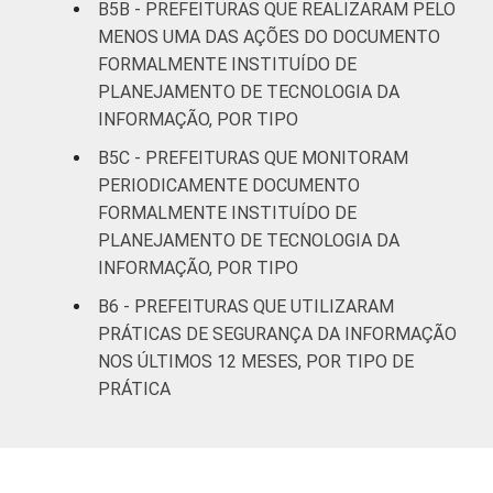
B5B - PREFEITURAS QUE REALIZARAM PELO
Norte -
MENOS UMA DAS AÇÕES DO DOCUMENTO
Mais de 20
FORMALMENTE INSTITUÍDO DE
mil até 50
20
74
6
PLANEJAMENTO DE TECNOLOGIA DA
mil
INFORMAÇÃO, POR TIPO
habitantes
B5C - PREFEITURAS QUE MONITORAM
PERIODICAMENTE DOCUMENTO
Norte -
FORMALMENTE INSTITUÍDO DE
Mais de 50
PLANEJAMENTO DE TECNOLOGIA DA
mil até 100
13
81
5
mil
INFORMAÇÃO, POR TIPO
habitantes
B6 - PREFEITURAS QUE UTILIZARAM
PRÁTICAS DE SEGURANÇA DA INFORMAÇÃO
Norte -
NOS ÚLTIMOS 12 MESES, POR TIPO DE
Mais de
10
90
0
PRÁTICA
100 mil
habitantes
Nordeste -