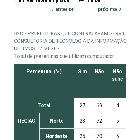
Ver tabla ampliada
Índice
anterior
próxima
B2C - PREFEITURAS QUE CONTRATARAM SERVIÇOS D
CONSULTORIA DE TECNOLOGIA DA INFORMAÇÃO NOS
ÚLTIMOS 12 MESES
Total de prefeituras que utilizam computador
Percentual (%)
Sim
Não
Não
sabe
res
Total
27
69
4
REGIÃO
Norte
23
72
5
Nordeste
25
70
5