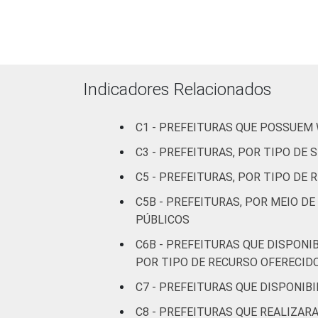
mil
habitantes
Mais de 20
mil até 50
66
31
Indicadores Relacionados
mil
habitantes
C1 - PREFEITURAS QUE POSSUEM
Mais de 50
C3 - PREFEITURAS, POR TIPO DE
mil até 100
80
18
C5 - PREFEITURAS, POR TIPO DE
mil
habitantes
C5B - PREFEITURAS, POR MEIO D
PÚBLICOS
Mais de
C6B - PREFEITURAS QUE DISPONI
100 mil até
92
7
POR TIPO DE RECURSO OFERECID
500 mil
habitantes
C7 - PREFEITURAS QUE DISPONIBI
C8 - PREFEITURAS QUE REALIZA
Mais de