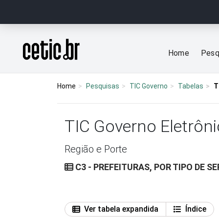
Ir para o conteúdo
Página inicial
Home
Pesq
Home
Pesquisas
TIC Governo
Tabelas
T
TIC Governo Eletrôni
Região e Porte
C3 - PREFEITURAS, POR TIPO DE S
Ver tabela expandida
Índice