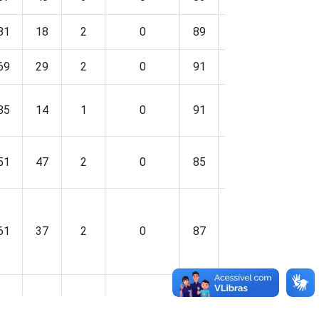
81
18
2
0
89
10
1
69
29
2
0
91
8
1
85
14
1
0
91
8
1
51
47
2
0
85
14
1
61
37
2
0
87
12
1
72
25
2
0
86
13
1