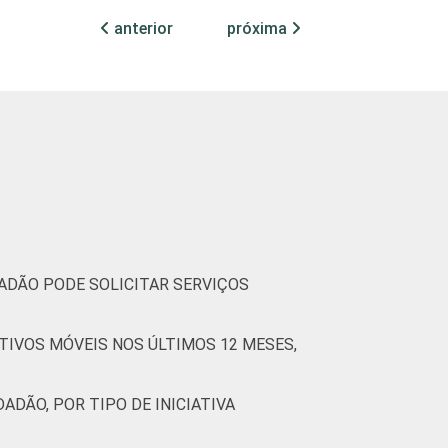
anterior
próxima
81
17
2
0
89
10
1
89
9
1
1
89
10
1
DADÃO PODE SOLICITAR SERVIÇOS
TIVOS MÓVEIS NOS ÚLTIMOS 12 MESES,
93
5
2
0
95
5
0
ADÃO, POR TIPO DE INICIATIVA