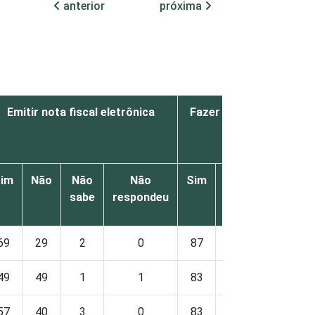
anterior
próxima
Emitir nota fiscal eletrônica
Fazer download de do
ou formulários
im
Não
Não
Não
Sim
Não
Não
sabe
respondeu
sabe
r
69
29
2
0
87
12
1
49
49
1
1
83
15
1
57
40
3
0
83
16
1