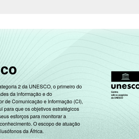
4
0
82
14
4
0
1
0
55
43
1
1
sco
3
0
62
35
3
0
Categoria 2 da UNESCO, o primeiro do
ades da informação e do
or de Comunicação e Informação (CI),
 para que os objetivos estratégicos
seus esforços para monitorar a
1
1
53
45
1
0
 conhecimento. O escopo de atuação
 lusófonos da África.