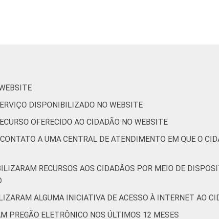
2
0
53
42
4
0
 WEBSITE
 SERVIÇO DISPONIBILIZADO NO WEBSITE
2
0
62
35
2
1
 RECURSO OFERECIDO AO CIDADÃO NO WEBSITE
E CONTATO A UMA CENTRAL DE ATENDIMENTO EM QUE O CI
BILIZARAM RECURSOS AOS CIDADÃOS POR MEIO DE DISPOSI
1
0
71
24
5
0
O
LIZARAM ALGUMA INICIATIVA DE ACESSO À INTERNET AO CID
RAM PREGÃO ELETRÔNICO NOS ÚLTIMOS 12 MESES