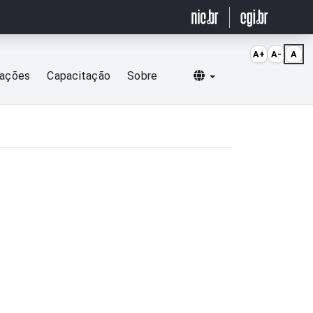
A+
A-
A
Selecionar idioma
cações
Capacitação
Sobre