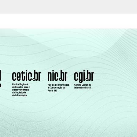
87
4
9
0
95
3
2
34
65
0
1
86
13
1
37
62
1
0
88
12
0
49
48
1
1
84
15
0