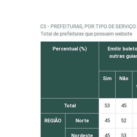
C3 - PREFEITURAS, POR TIPO DE SERVIÇ
Total de prefeituras que possuem website
Percentual (%)
Emitir bolet
outras gui
Sim
Não
Total
53
45
REGIÃO
Norte
45
52
Nordeste
45
53