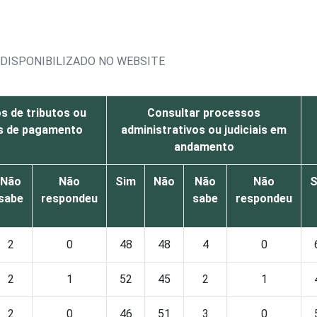
O DISPONIBILIZADO NO WEBSITE
os de tributos ou
Consultar processos
as de pagamento
administrativos ou judiciais em
andamento
Não
Não
Sim
Não
Não
Não
S
sabe
respondeu
sabe
respondeu
2
0
48
48
4
0
2
1
52
45
2
1
2
0
46
51
3
0