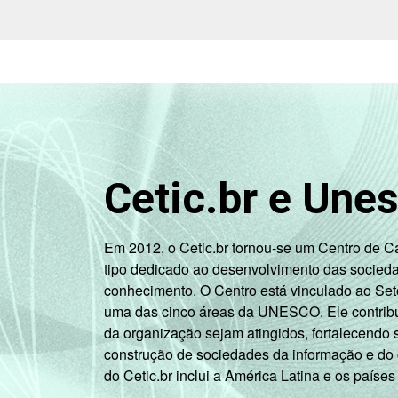
500 mil
93
3
habitantes
REGIÃO
Norte - Até
E
5 mil
33
65
PORTE
habitantes
Norte -
Cetic.br e Une
Mais de 5
mil até 10
39
58
mil
Em 2012, o Cetic.br tornou-se um Centro de 
habitantes
tipo dedicado ao desenvolvimento das socied
conhecimento. O Centro está vinculado ao Set
Norte -
uma das cinco áreas da UNESCO. Ele contribui
Mais de 10
da organização sejam atingidos, fortalecendo 
mil até 20
40
58
construção de sociedades da informação e do
mil
do Cetic.br inclui a América Latina e os países
habitantes