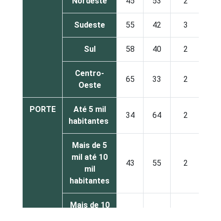
Nordeste
45
53
2
Sudeste
55
42
3
Sul
58
40
2
Centro-
65
33
2
Oeste
PORTE
Até 5 mil
34
64
2
habitantes
Mais de 5
mil até 10
43
55
2
mil
habitantes
Mais de 10
mil até 20