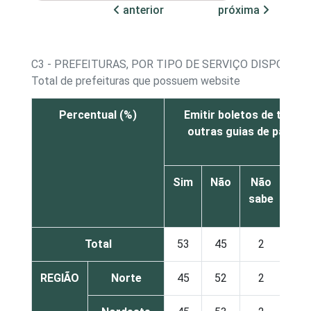
anterior
próxima
C3 - PREFEITURAS, POR TIPO DE SERVIÇO DISPONIB
Total de prefeituras que possuem website
Percentual (%)
Emitir boletos de tribut
outras guias de pagam
Sim
Não
Não
sabe
res
Total
53
45
2
REGIÃO
Norte
45
52
2