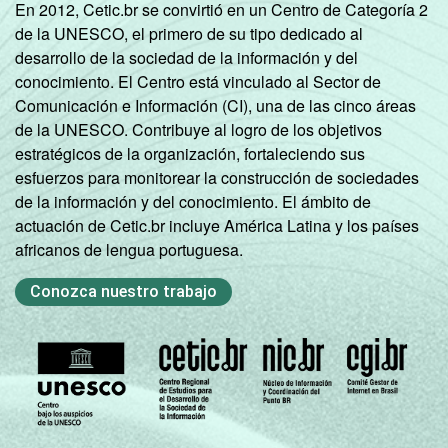
En 2012, Cetic.br se convirtió en un Centro de Categoría 2
de la UNESCO, el primero de su tipo dedicado al
Norte -
desarrollo de la sociedad de la información y del
Mais de 20
conocimiento. El Centro está vinculado al Sector de
mil até 50
48
49
1
Comunicación e Información (CI), una de las cinco áreas
mil
de la UNESCO. Contribuye al logro de los objetivos
habitantes
estratégicos de la organización, fortaleciendo sus
esfuerzos para monitorear la construcción de sociedades
Norte -
de la información y del conocimiento. El ámbito de
Mais de 50
actuación de Cetic.br incluye América Latina y los países
mil até 100
60
37
0
africanos de lengua portuguesa.
mil
habitantes
Conozca nuestro trabajo
Norte -
Mais de
80
16
4
100 mil
habitantes