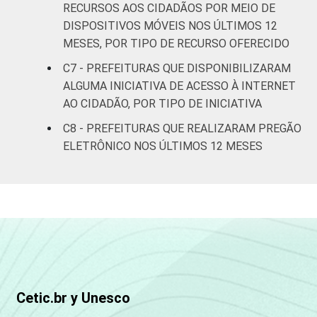
Mais de
RECURSOS AOS CIDADÃOS POR MEIO DE
500 mil
93
3
4
DISPOSITIVOS MÓVEIS NOS ÚLTIMOS 12
habitantes
MESES, POR TIPO DE RECURSO OFERECIDO
C7 - PREFEITURAS QUE DISPONIBILIZARAM
REGIÃO
Norte - Até
ALGUMA INICIATIVA DE ACESSO À INTERNET
E
5 mil
33
65
1
AO CIDADÃO, POR TIPO DE INICIATIVA
PORTE
habitantes
C8 - PREFEITURAS QUE REALIZARAM PREGÃO
Norte -
ELETRÔNICO NOS ÚLTIMOS 12 MESES
Mais de 5
mil até 10
39
58
3
mil
habitantes
Norte -
Mais de 10
mil até 20
40
58
1
mil
Cetic.br y Unesco
habitantes