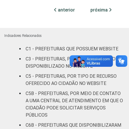
52
46
3
mil
anterior
próxima
habitantes
Mais de 20
mil até 50
66
31
2
Indicadores Relacionados
mil
habitantes
C1 - PREFEITURAS QUE POSSUEM WEBSITE
C3 - PREFEITURAS, POR TIPO DE SERVIÇO
Mais de 50
DISPONIBILIZADO NO WEBSITE
mil até 100
80
18
2
mil
C5 - PREFEITURAS, POR TIPO DE RECURSO
habitantes
OFERECIDO AO CIDADÃO NO WEBSITE
C5B - PREFEITURAS, POR MEIO DE CONTATO
Mais de
A UMA CENTRAL DE ATENDIMENTO EM QUE O
100 mil até
92
7
1
CIDADÃO PODE SOLICITAR SERVIÇOS
500 mil
PÚBLICOS
habitantes
C6B - PREFEITURAS QUE DISPONIBILIZARAM