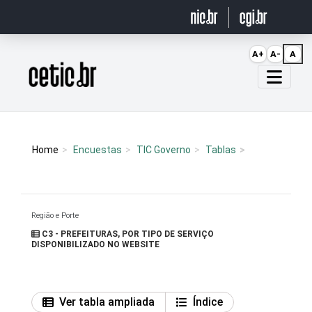
Ir para o conteúdo
A+
A-
A
Página inicial
Home
Encuestas
TIC Governo
Tablas
Região e Porte
C3 - PREFEITURAS, POR TIPO DE SERVIÇO
DISPONIBILIZADO NO WEBSITE
Ver tabla ampliada
Índice