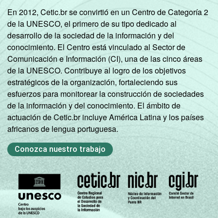
En 2012, Cetic.br se convirtió en un Centro de Categoría 2
Norte -
de la UNESCO, el primero de su tipo dedicado al
Mais de 20
desarrollo de la sociedad de la información y del
mil até 50
65
31
3
conocimiento. El Centro está vinculado al Sector de
mil
Comunicación e Información (CI), una de las cinco áreas
habitantes
de la UNESCO. Contribuye al logro de los objetivos
estratégicos de la organización, fortaleciendo sus
Norte -
esfuerzos para monitorear la construcción de sociedades
Mais de 50
de la información y del conocimiento. El ámbito de
mil até 100
63
34
3
actuación de Cetic.br incluye América Latina y los países
mil
africanos de lengua portuguesa.
habitantes
Conozca nuestro trabajo
Norte -
Mais de
81
19
0
100 mil
habitantes