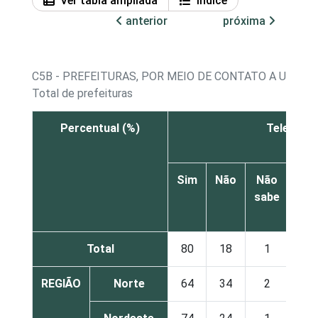
Ver tabla ampliada
Índice
anterior
próxima
C5B - PREFEITURAS, POR MEIO DE CONTATO A UMA 
Total de prefeituras
Percentual (%)
Telefone
Sim
Não
Não
sabe
res
Total
80
18
1
REGIÃO
Norte
64
34
2