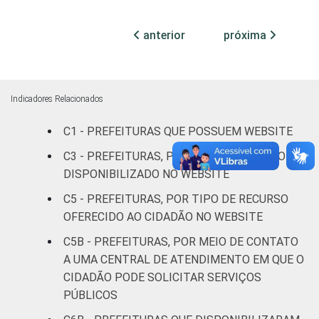
78
21
1
mil
habitantes
anterior
próxima
Mais de 20
mil até 50
81
17
2
mil
Indicadores Relacionados
habitantes
C1 - PREFEITURAS QUE POSSUEM WEBSITE
Mais de 50
C3 - PREFEITURAS, POR TIPO DE SERVIÇO
mil até 100
DISPONIBILIZADO NO WEBSITE
86
13
1
mil
C5 - PREFEITURAS, POR TIPO DE RECURSO
habitantes
OFERECIDO AO CIDADÃO NO WEBSITE
Mais de
C5B - PREFEITURAS, POR MEIO DE CONTATO
100 mil até
A UMA CENTRAL DE ATENDIMENTO EM QUE O
91
7
2
500 mil
CIDADÃO PODE SOLICITAR SERVIÇOS
habitantes
PÚBLICOS