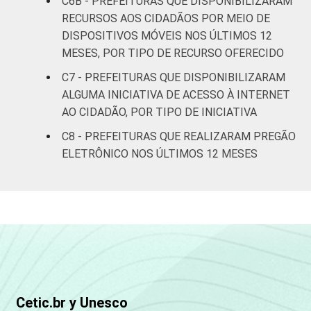
C6B - PREFEITURAS QUE DISPONIBILIZARAM
Mais de
RECURSOS AOS CIDADÃOS POR MEIO DE
500 mil
93
7
0
habitantes
DISPOSITIVOS MÓVEIS NOS ÚLTIMOS 12
MESES, POR TIPO DE RECURSO OFERECIDO
REGIÃO
Norte - Até
C7 - PREFEITURAS QUE DISPONIBILIZARAM
E
5 mil
68
31
1
ALGUMA INICIATIVA DE ACESSO À INTERNET
PORTE
habitantes
AO CIDADÃO, POR TIPO DE INICIATIVA
C8 - PREFEITURAS QUE REALIZARAM PREGÃO
Norte -
Mais de 5
ELETRÔNICO NOS ÚLTIMOS 12 MESES
mil até 10
70
30
0
mil
habitantes
Norte -
Mais de 10
mil até 20
52
47
1
mil
Cetic.br y Unesco
habitantes