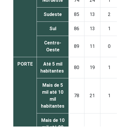
Nordeste
74
24
1
Sudeste
85
13
2
Sul
86
13
1
Centro-
89
11
0
Oeste
PORTE
Até 5 mil
80
19
1
habitantes
Mais de 5
mil até 10
78
21
1
mil
habitantes
Mais de 10
mil até 20