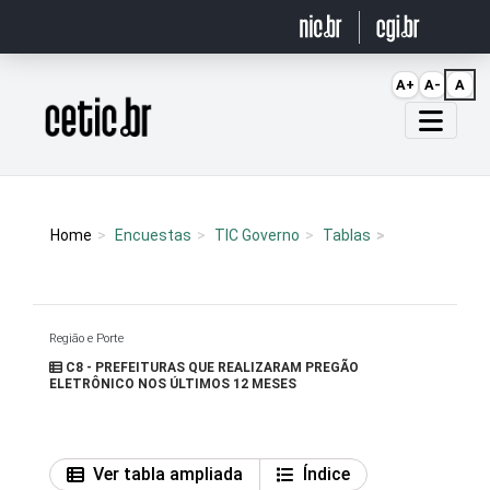
Ir para o conteúdo
A+
A-
A
Página inicial
Home
Encuestas
TIC Governo
Tablas
Região e Porte
C8 - PREFEITURAS QUE REALIZARAM PREGÃO
ELETRÔNICO NOS ÚLTIMOS 12 MESES
Ver tabla ampliada
Índice