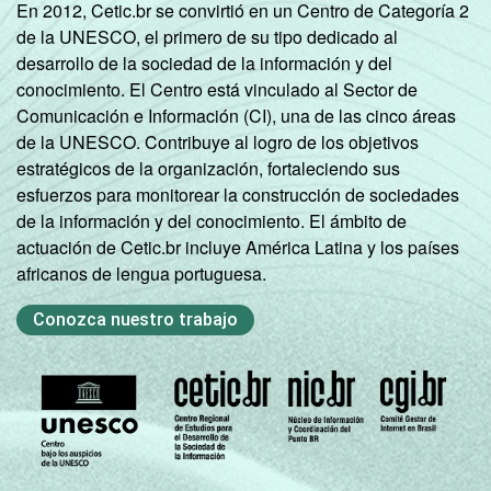
En 2012, Cetic.br se convirtió en un Centro de Categoría 2
Mais de 20
de la UNESCO, el primero de su tipo dedicado al
mil até 50
58
34
7
desarrollo de la sociedad de la información y del
mil
conocimiento. El Centro está vinculado al Sector de
habitantes
Comunicación e Información (CI), una de las cinco áreas
de la UNESCO. Contribuye al logro de los objetivos
Norte -
estratégicos de la organización, fortaleciendo sus
Mais de 50
esfuerzos para monitorear la construcción de sociedades
mil até 100
68
22
11
de la información y del conocimiento. El ámbito de
mil
actuación de Cetic.br incluye América Latina y los países
habitantes
africanos de lengua portuguesa.
Norte -
Conozca nuestro trabajo
Mais de
84
16
0
100 mil
habitantes
Nordeste -
Até 5 mil
43
53
4
habitantes