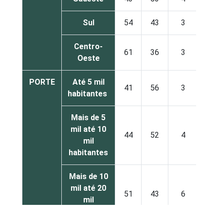
Sul
54
43
3
Centro-
61
36
3
Oeste
PORTE
Até 5 mil
41
56
3
habitantes
Mais de 5
mil até 10
44
52
4
mil
habitantes
Mais de 10
mil até 20
51
43
6
mil
habitantes