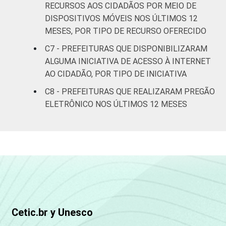
RECURSOS AOS CIDADÃOS POR MEIO DE
DISPOSITIVOS MÓVEIS NOS ÚLTIMOS 12
REGIÃO
Norte - Até
MESES, POR TIPO DE RECURSO OFERECIDO
E
5 mil
42
54
5
PORTE
habitantes
C7 - PREFEITURAS QUE DISPONIBILIZARAM
ALGUMA INICIATIVA DE ACESSO À INTERNET
Norte -
AO CIDADÃO, POR TIPO DE INICIATIVA
Mais de 5
C8 - PREFEITURAS QUE REALIZARAM PREGÃO
mil até 10
68
29
3
ELETRÔNICO NOS ÚLTIMOS 12 MESES
mil
habitantes
Norte -
Mais de 10
mil até 20
52
41
7
mil
habitantes
Cetic.br y Unesco
Norte -