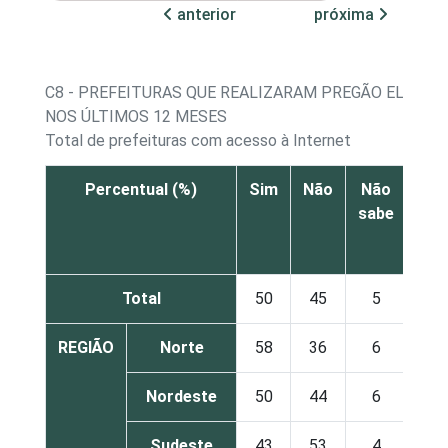
anterior
próxima
C8 - PREFEITURAS QUE REALIZARAM PREGÃO ELETRÔ
NOS ÚLTIMOS 12 MESES
Total de prefeituras com acesso à Internet
Percentual (%)
Sim
Não
Não
sabe
res
Total
50
45
5
REGIÃO
Norte
58
36
6
Nordeste
50
44
6
Sudeste
43
53
4