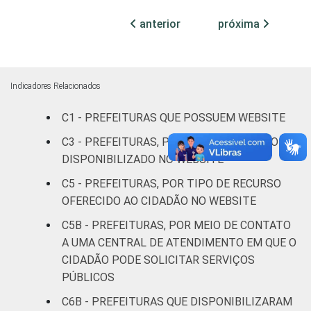
anterior
próxima
Mais de 20
mil até 50
56
37
6
mil
habitantes
Indicadores Relacionados
Mais de 50
C1 - PREFEITURAS QUE POSSUEM WEBSITE
mil até 100
61
34
5
C3 - PREFEITURAS, POR TIPO DE SERVIÇO
mil
habitantes
DISPONIBILIZADO NO WEBSITE
C5 - PREFEITURAS, POR TIPO DE RECURSO
Mais de
OFERECIDO AO CIDADÃO NO WEBSITE
100 mil até
70
27
3
C5B - PREFEITURAS, POR MEIO DE CONTATO
500 mil
A UMA CENTRAL DE ATENDIMENTO EM QUE O
habitantes
CIDADÃO PODE SOLICITAR SERVIÇOS
Mais de
PÚBLICOS
500 mil
91
3
7
C6B - PREFEITURAS QUE DISPONIBILIZARAM
habitantes