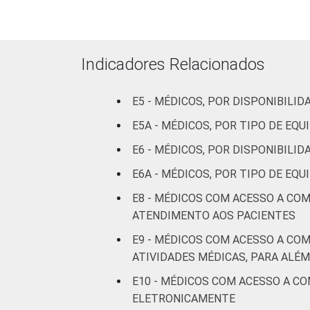
leitos)
Com
Indicadores Relacionados
internação
4
(mais de
50 leitos)
E5 - MÉDICOS, POR DISPONIBIL
E5A - MÉDICOS, POR TIPO DE E
Serviço de
E6 - MÉDICOS, POR DISPONIBILI
apoio à
-
diagnose e
E6A - MÉDICOS, POR TIPO DE E
terapia
E8 - MÉDICOS COM ACESSO A CO
ATENDIMENTO AOS PACIENTES
IDENTIFICAÇÃO DE
UBS
5
UNIDADE BÁSICA
E9 - MÉDICOS COM ACESSO A CO
DE SAÚDE
Não UBS
5
ATIVIDADES MÉDICAS, PARA ALÉ
E10 - MÉDICOS COM ACESSO A C
FAIXA ETÁRIA
Até 35
5
ELETRONICAMENTE
anos