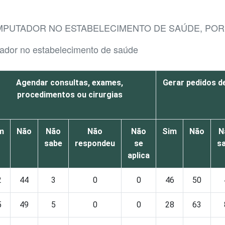
MPUTADOR NO ESTABELECIMENTO DE SAÚDE, POR
ador no estabelecimento de saúde
Agendar consultas, exames,
Gerar pedidos d
procedimentos ou cirurgias
m
Não
Não
Não
Não
Sim
Não
N
sabe
respondeu
se
s
aplica
2
44
3
0
0
46
50
5
49
5
0
0
28
63