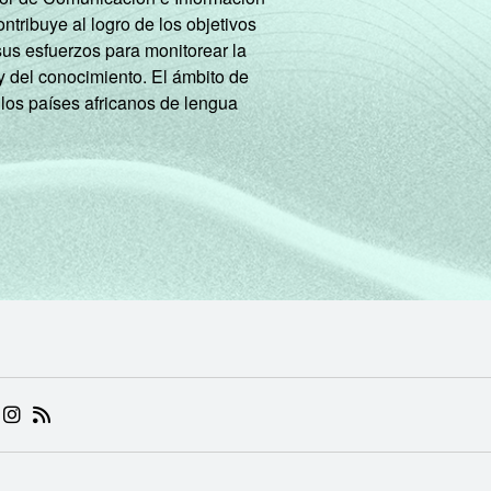
tribuye al logro de los objetivos
sus esfuerzos para monitorear la
y del conocimiento. El ámbito de
 los países africanos de lengua
 (ABRE EM NOVA ABA)
.BR (ABRE EM NOVA ABA)
 NIC.BR (ABRE EM NOVA ABA)
 NIC.BR (ABRE EM NOVA ABA)
AM DO NIC.BR (ABRE EM NOVA ABA)
NKEDIN DO NIC.BR (ABRE EM NOVA ABA)
INSTAGRAM DO NIC.BR (ABRE EM NOVA ABA)
RSS DO NIC.BR (ABRE EM NOVA ABA)