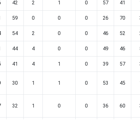
6
42
2
1
0
57
41
1
59
0
0
0
26
70
4
54
2
0
0
46
52
1
44
4
0
0
49
46
5
41
4
1
0
39
57
9
30
1
1
0
53
45
7
32
1
0
0
36
60
8
70
2
1
0
25
68