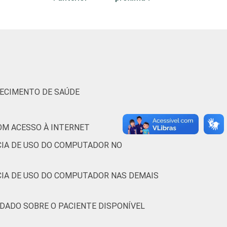
4
0
0
79
21
0
0
LECIMENTO DE SAÚDE
-
-
-
-
-
-
-
OM ACESSO À INTERNET
CIA DE USO DO COMPUTADOR NO
8
0
0
45
55
0
0
CIA DE USO DO COMPUTADOR NAS DEMAIS
3
0
0
65
34
0
0
 DADO SOBRE O PACIENTE DISPONÍVEL
5
0
0
64
36
0
0