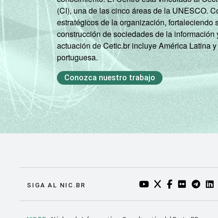
(CI), una de las cinco áreas de la UNESCO. Con
estratégicos de la organización, fortaleciendo 
construcción de sociedades de la información 
actuación de Cetic.br incluye América Latina y
portuguesa.
Conozca nuestro trabajo
YOUTUBE DO NIC.BR
TWITTER DO NIC
FACEBOOK DO
FLICKR DO
TELEGR
LI
SIGA AL NIC.BR