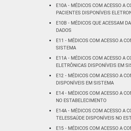
E10A - MÉDICOS COM ACESSO A 
De 36 a 50
PACIENTES DISPONÍVEIS ELETR
5
anos
E10B - MÉDICOS QUE ACESSAM D
DADOS
De 51
anos ou
5
E11 - MÉDICOS COM ACESSO A C
mais
SISTEMA
E11A - MÉDICOS COM ACESSO A 
LOCALIZAÇÃO
Capital
5
ELETRÔNICAS DISPONÍVEIS EM S
Interior
5
E12 - MÉDICOS COM ACESSO A C
DISPONÍVEIS EM SISTEMA
Fonte: CGI.br/NIC.br, Centro Regional 
E14 - MÉDICOS COM ACESSO A C
tecnologias de informação e comunicaç
NO ESTABELECIMENTO
E14A - MÉDICOS COM ACESSO A 
TELESSAÚDE DISPONÍVEIS NO E
E15 - MÉDICOS COM ACESSO A C