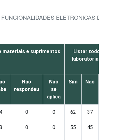
 FUNCIONALIDADES ELETRÔNICAS DISPONÍVEIS E
e materiais e suprimentos
Listar todos os resultados
laboratoriais de um paciente
ão
Não
Não
Sim
Não
Não
Não
abe
respondeu
se
sabe
respon
aplica
4
0
0
62
37
0
0
8
0
0
55
45
0
0