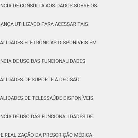
NCIA DE CONSULTA AOS DADOS SOBRE OS
2
0
0
55
45
0
0
RANÇA UTILIZADO PARA ACESSAR TAIS
4
0
0
70
29
0
1
ALIDADES ELETRÔNICAS DISPONÍVEIS EM
NCIA DE USO DAS FUNCIONALIDADES
4
0
0
68
32
0
0
4
0
0
58
41
0
0
ALIDADES DE SUPORTE À DECISÃO
(Cetic.br), Pesquisa sobre o uso das
ALIDADES DE TELESSAÚDE DISPONÍVEIS
9.
NCIA DE USO DAS FUNCIONALIDADES DE
DE REALIZAÇÃO DA PRESCRIÇÃO MÉDICA