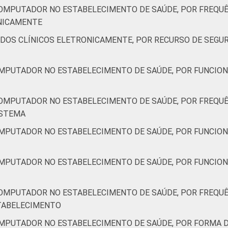
COMPUTADOR NO ESTABELECIMENTO DE SAÚDE, POR FREQUÊ
ONICAMENTE
1
47
1
1
0
56
42
ADOS CLÍNICOS ELETRONICAMENTE, POR RECURSO DE SEGU
3
41
6
0
0
43
53
OMPUTADOR NO ESTABELECIMENTO DE SAÚDE, POR FUNCION
COMPUTADOR NO ESTABELECIMENTO DE SAÚDE, POR FREQUÊ
1
46
3
1
0
50
46
ISTEMA
3
44
3
0
0
43
53
OMPUTADOR NO ESTABELECIMENTO DE SAÚDE, POR FUNCION
de Estudos para o Desenvolvimento da Sociedade da Informação 
OMPUTADOR NO ESTABELECIMENTO DE SAÚDE, POR FUNCION
ão nos estabelecimentos de saúde brasileiros – TIC Saúde 201
COMPUTADOR NO ESTABELECIMENTO DE SAÚDE, POR FREQUÊ
STABELECIMENTO
OMPUTADOR NO ESTABELECIMENTO DE SAÚDE, POR FORMA 