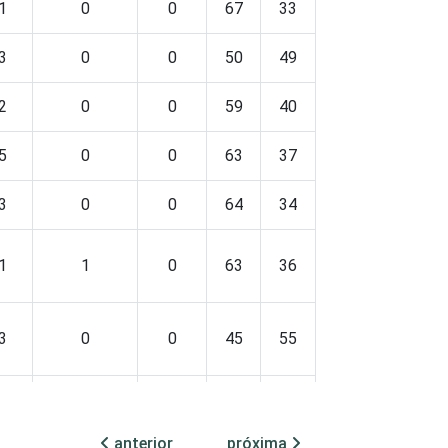
1
0
0
67
33
0
0
3
0
0
50
49
0
0
2
0
0
59
40
0
0
5
0
0
63
37
0
0
3
0
0
64
34
1
1
1
1
0
63
36
1
0
3
0
0
45
55
0
0
6
1
0
36
63
1
0
anterior
próxima