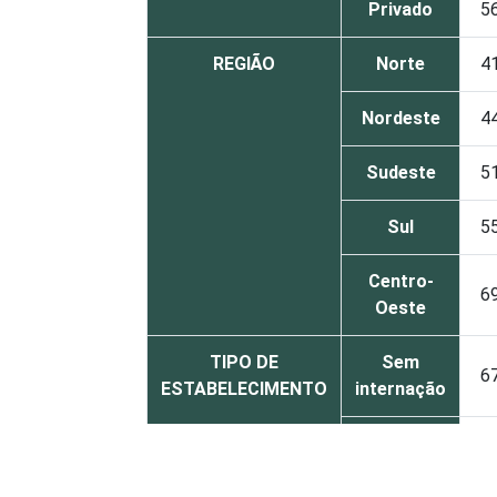
Privado
5
REGIÃO
Norte
4
Nordeste
4
Sudeste
5
Sul
5
Centro-
6
Oeste
TIPO DE
Sem
6
ESTABELECIMENTO
internação
Com
internação
2
(até 50