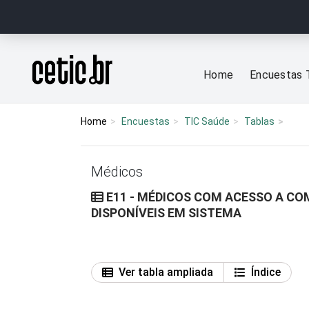
Ir para o conteúdo
Página inicial
Home
Encuestas 
Home
Encuestas
TIC Saúde
Tablas
Médicos
E11 - MÉDICOS COM ACESSO A CO
DISPONÍVEIS EM SISTEMA
Ver tabla ampliada
Índice