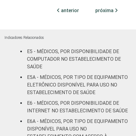
internação
72
anterior
próxima
(até 50
leitos)
Com
Indicadores Relacionados
internação
95
(mais de
E5 - MÉDICOS, POR DISPONIBILIDADE DE
50 leitos)
COMPUTADOR NO ESTABELECIMENTO DE
SAÚDE
Serviço de
E5A - MÉDICOS, POR TIPO DE EQUIPAMENTO
apoio à
-
ELETRÔNICO DISPONÍVEL PARA USO NO
diagnose e
ESTABELECIMENTO DE SAÚDE
terapia
E6 - MÉDICOS, POR DISPONIBILIDADE DE
IDENTIFICAÇÃO DE
UBS
75
INTERNET NO ESTABELECIMENTO DE SAÚDE
UNIDADE BÁSICA
E6A - MÉDICOS, POR TIPO DE EQUIPAMENTO
DE SAÚDE
Não UBS
91
DISPONÍVEL PARA USO NO