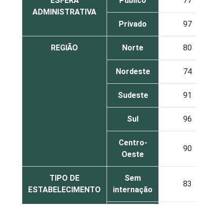
ESFERA
Público
77
ADMINISTRATIVA
Privado
97
REGIÃO
Norte
80
Nordeste
74
Sudeste
91
Sul
96
Centro-
90
Oeste
TIPO DE
Sem
83
ESTABELECIMENTO
internação
Com