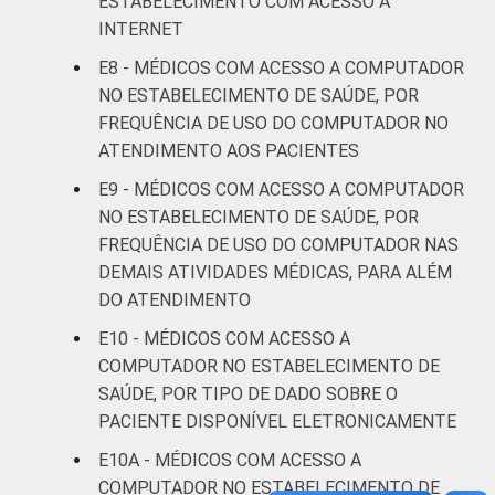
ESTABELECIMENTO COM ACESSO À
FAIXA ETÁRIA
Até 35
87
INTERNET
anos
E8 - MÉDICOS COM ACESSO A COMPUTADOR
De 36 a 50
NO ESTABELECIMENTO DE SAÚDE, POR
91
anos
FREQUÊNCIA DE USO DO COMPUTADOR NO
ATENDIMENTO AOS PACIENTES
De 51
E9 - MÉDICOS COM ACESSO A COMPUTADOR
anos ou
86
NO ESTABELECIMENTO DE SAÚDE, POR
mais
FREQUÊNCIA DE USO DO COMPUTADOR NAS
DEMAIS ATIVIDADES MÉDICAS, PARA ALÉM
LOCALIZAÇÃO
Capital
96
DO ATENDIMENTO
Interior
82
E10 - MÉDICOS COM ACESSO A
COMPUTADOR NO ESTABELECIMENTO DE
Fonte: CGI.br/NIC.br, Centro Regional de
SAÚDE, POR TIPO DE DADO SOBRE O
Estudos para o Desenvolvimento da
PACIENTE DISPONÍVEL ELETRONICAMENTE
Sociedade da Informação (Cetic.br),
E10A - MÉDICOS COM ACESSO A
Pesquisa sobre o uso das tecnologias de
COMPUTADOR NO ESTABELECIMENTO DE
informação e comunicação nos