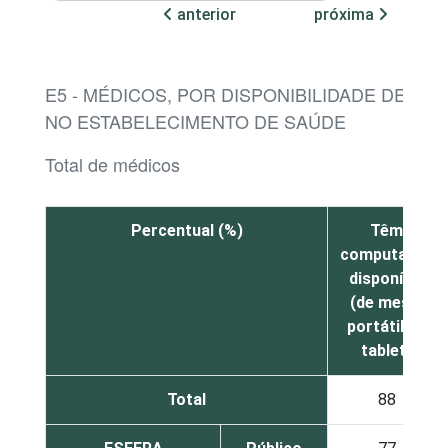
anterior
próxima
E5 - MÉDICOS, POR DISPONIBILIDADE DE C
NO ESTABELECIMENTO DE SAÚDE
Total de médicos
Percentual (%)
Têm
computador
disponível
(de mesa,
portátil ou
tablet)
Total
88