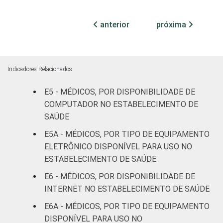
internação
37
(até 50
anterior
próxima
leitos)
Com
internação
3
Indicadores Relacionados
(mais de
50 leitos)
E5 - MÉDICOS, POR DISPONIBILIDADE DE
COMPUTADOR NO ESTABELECIMENTO DE
Serviço de
SAÚDE
apoio à
-
E5A - MÉDICOS, POR TIPO DE EQUIPAMENTO
diagnose e
ELETRÔNICO DISPONÍVEL PARA USO NO
terapia
ESTABELECIMENTO DE SAÚDE
IDENTIFICAÇÃO DE
UBS
29
E6 - MÉDICOS, POR DISPONIBILIDADE DE
UNIDADE BÁSICA
INTERNET NO ESTABELECIMENTO DE SAÚDE
DE SAÚDE
Não UBS
11
E6A - MÉDICOS, POR TIPO DE EQUIPAMENTO
DISPONÍVEL PARA USO NO
FAIXA ETÁRIA
Até 35