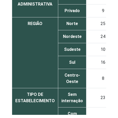
ADMINISTRATIVA
Privado
9
REGIÃO
Norte
25
Nordeste
24
Sudeste
10
Sul
16
Centro-
8
Oeste
TIPO DE
Sem
23
ESTABELECIMENTO
internação
Com