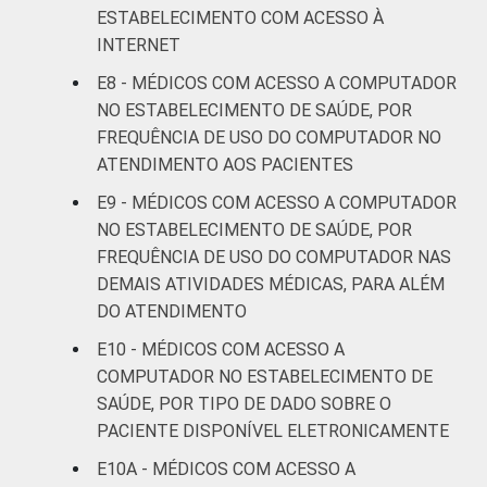
19
ESTABELECIMENTO COM ACESSO À
anos
INTERNET
De 36 a 50
E8 - MÉDICOS COM ACESSO A COMPUTADOR
13
anos
NO ESTABELECIMENTO DE SAÚDE, POR
FREQUÊNCIA DE USO DO COMPUTADOR NO
De 51
ATENDIMENTO AOS PACIENTES
anos ou
9
E9 - MÉDICOS COM ACESSO A COMPUTADOR
mais
NO ESTABELECIMENTO DE SAÚDE, POR
FREQUÊNCIA DE USO DO COMPUTADOR NAS
LOCALIZAÇÃO
Capital
9
DEMAIS ATIVIDADES MÉDICAS, PARA ALÉM
DO ATENDIMENTO
Interior
18
E10 - MÉDICOS COM ACESSO A
Fonte: CGI.br/NIC.br, Centro Regional de
COMPUTADOR NO ESTABELECIMENTO DE
Estudos para o Desenvolvimento da
SAÚDE, POR TIPO DE DADO SOBRE O
Sociedade da Informação (Cetic.br),
PACIENTE DISPONÍVEL ELETRONICAMENTE
Pesquisa sobre o uso das tecnologias de
E10A - MÉDICOS COM ACESSO A
informação e comunicação nos