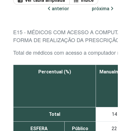
Ver tabla ampliada
Índice
anterior
próxima
E15 - MÉDICOS COM ACESSO A COMPUTADO
FORMA DE REALIZAÇÃO DA PRESCRIÇÃO MÉ
Total de médicos com acesso a computador no es
Percentual (%)
Manualmente
Total
14
ESFERA
Público
22