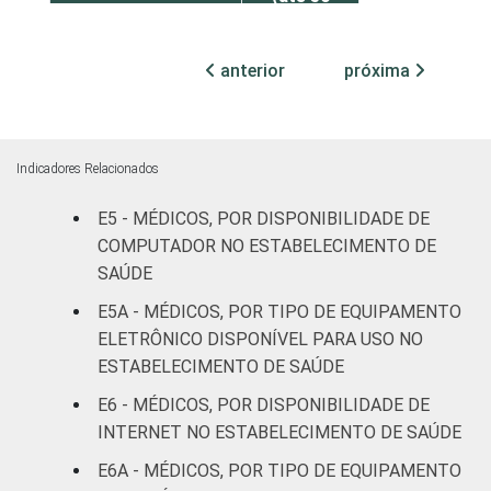
leitos)
anterior
próxima
Com
internação
7
3
(mais de
50 leitos)
Indicadores Relacionados
Serviço de
E5 - MÉDICOS, POR DISPONIBILIDADE DE
apoio à
COMPUTADOR NO ESTABELECIMENTO DE
-
diagnose e
SAÚDE
terapia
E5A - MÉDICOS, POR TIPO DE EQUIPAMENTO
ELETRÔNICO DISPONÍVEL PARA USO NO
IDENTIFICAÇÃO DE
UBS
12
3
ESTABELECIMENTO DE SAÚDE
UNIDADE BÁSICA
DE SAÚDE
Não UBS
5
3
E6 - MÉDICOS, POR DISPONIBILIDADE DE
INTERNET NO ESTABELECIMENTO DE SAÚDE
FAIXA ETÁRIA
Até 35
8
2
E6A - MÉDICOS, POR TIPO DE EQUIPAMENTO
anos