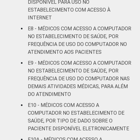
DISPONÍVEL PARA USO NO
ESTABELECIMENTO COM ACESSO À
De 36 a 50
6
4
INTERNET
anos
E8 - MÉDICOS COM ACESSO A COMPUTADOR
De 51
NO ESTABELECIMENTO DE SAÚDE, POR
anos ou
6
2
FREQUÊNCIA DE USO DO COMPUTADOR NO
mais
ATENDIMENTO AOS PACIENTES
E9 - MÉDICOS COM ACESSO A COMPUTADOR
LOCALIZAÇÃO
Capital
5
3
NO ESTABELECIMENTO DE SAÚDE, POR
FREQUÊNCIA DE USO DO COMPUTADOR NAS
Interior
7
3
DEMAIS ATIVIDADES MÉDICAS, PARA ALÉM
DO ATENDIMENTO
Fonte: CGI.br/NIC.br, Centro Regional de
Estudos para o Desenvolvimento da
E10 - MÉDICOS COM ACESSO A
Sociedade da Informação (Cetic.br),
COMPUTADOR NO ESTABELECIMENTO DE
Pesquisa sobre o uso das tecnologias de
SAÚDE, POR TIPO DE DADO SOBRE O
informação e comunicação nos
PACIENTE DISPONÍVEL ELETRONICAMENTE
estabelecimentos de saúde brasileiros – TIC
E10A - MÉDICOS COM ACESSO A