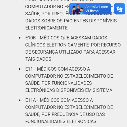
Saúde 2019.
COMPUTADOR NO ESTABELECIMENTO DE
¹Refere-se aos profissionais que declararam
SAÚDE, POR FREQUÊNCIA DE CONSULTA AOS
não utilizar a funcionalidade, apesar de ela
DADOS SOBRE OS PACIENTES DISPONÍVEIS
estar disponível. ²Refere-se aos profissionais
que declararam não haver disponibilidade da
ELETRONICAMENTE
funcionalidade, aos que declararam não saber
E10B - MÉDICOS QUE ACESSAM DADOS
se a funcionalidade está disponível ou aos
CLÍNICOS ELETRONICAMENTE, POR RECURSO
que não responderam à pergunta sobre a
DE SEGURANÇA UTILIZADO PARA ACESSAR
disponibilidade.
TAIS DADOS
E11 - MÉDICOS COM ACESSO A
COMPUTADOR NO ESTABELECIMENTO DE
SAÚDE, POR FUNCIONALIDADES
ELETRÔNICAS DISPONÍVEIS EM SISTEMA
E11A - MÉDICOS COM ACESSO A
COMPUTADOR NO ESTABELECIMENTO DE
SAÚDE, POR FREQUÊNCIA DE USO DAS
FUNCIONALIDADES ELETRÔNICAS