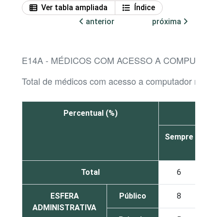
Ver tabla ampliada
Índice
anterior
próxima
E14A - MÉDICOS COM ACESSO A COMPUTADO
Total de médicos com acesso a computador no es
Percentual (%)
Sempre
À
ve
Total
6
3
ESFERA
Público
8
2
ADMINISTRATIVA