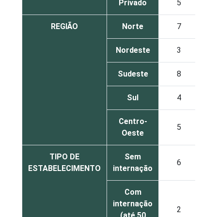
Privado
5
3
REGIÃO
Norte
7
1
Nordeste
3
2
Sudeste
8
3
Sul
4
1
Centro-
5
2
Oeste
TIPO DE
Sem
6
3
ESTABELECIMENTO
internação
Com
internação
2
1
(até 50