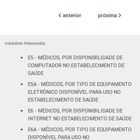
Com
internação
28
70
anterior
próxima
(até 50
leitos)
Com
Indicadores Relacionados
internação
43
51
(mais de
E5 - MÉDICOS, POR DISPONIBILIDADE DE
50 leitos)
COMPUTADOR NO ESTABELECIMENTO DE
SAÚDE
Serviço de
E5A - MÉDICOS, POR TIPO DE EQUIPAMENTO
apoio à
-
-
ELETRÔNICO DISPONÍVEL PARA USO NO
diagnose e
ESTABELECIMENTO DE SAÚDE
terapia
E6 - MÉDICOS, POR DISPONIBILIDADE DE
IDENTIFICAÇÃO DE
UBS
54
45
INTERNET NO ESTABELECIMENTO DE SAÚDE
UNIDADE BÁSICA
E6A - MÉDICOS, POR TIPO DE EQUIPAMENTO
DE SAÚDE
Não UBS
51
44
DISPONÍVEL PARA USO NO