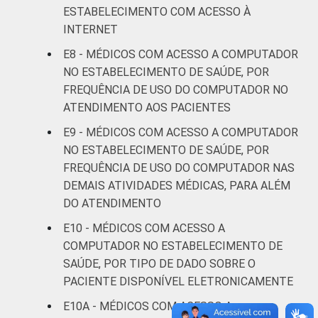
ESTABELECIMENTO COM ACESSO À
FAIXA ETÁRIA
Até 35
51
45
INTERNET
anos
E8 - MÉDICOS COM ACESSO A COMPUTADOR
De 36 a 50
NO ESTABELECIMENTO DE SAÚDE, POR
51
47
anos
FREQUÊNCIA DE USO DO COMPUTADOR NO
ATENDIMENTO AOS PACIENTES
De 51
E9 - MÉDICOS COM ACESSO A COMPUTADOR
anos ou
53
41
NO ESTABELECIMENTO DE SAÚDE, POR
mais
FREQUÊNCIA DE USO DO COMPUTADOR NAS
LOCALIZAÇÃO
DEMAIS ATIVIDADES MÉDICAS, PARA ALÉM
Capital
51
46
DO ATENDIMENTO
Interior
53
44
E10 - MÉDICOS COM ACESSO A
COMPUTADOR NO ESTABELECIMENTO DE
Fonte: CGI.br/NIC.br, Centro Regional de
SAÚDE, POR TIPO DE DADO SOBRE O
Estudos para o Desenvolvimento da
PACIENTE DISPONÍVEL ELETRONICAMENTE
Sociedade da Informação (Cetic.br),
E10A - MÉDICOS COM ACESSO A
Pesquisa sobre o uso das tecnologias de