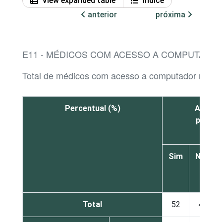
View expanded table
Índice
anterior
próxima
E11 - MÉDICOS COM ACESSO A COMPUTADOR
Total de médicos com acesso a computador no es
Percentual (%)
Agenda
proced
Sim
Não
Total
52
44