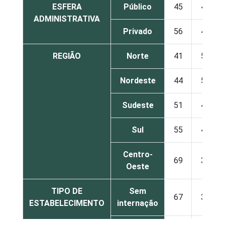
ESFERA
Público
45
49
ADMINISTRATIVA
Privado
56
42
REGIÃO
Norte
41
59
Nordeste
44
54
Sudeste
51
44
Sul
55
41
Centro-
69
30
Oeste
TIPO DE
Sem
67
32
ESTABELECIMENTO
internação