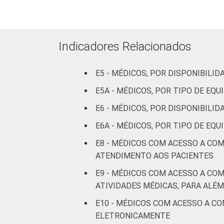
leitos)
Com
Indicadores Relacionados
internação
5
(mais de
50 leitos)
E5 - MÉDICOS, POR DISPONIBIL
E5A - MÉDICOS, POR TIPO DE E
Serviço de
E6 - MÉDICOS, POR DISPONIBILI
apoio à
-
diagnose e
E6A - MÉDICOS, POR TIPO DE E
terapia
E8 - MÉDICOS COM ACESSO A CO
ATENDIMENTO AOS PACIENTES
IDENTIFICAÇÃO DE
UBS
2
UNIDADE BÁSICA
E9 - MÉDICOS COM ACESSO A CO
DE SAÚDE
Não UBS
4
ATIVIDADES MÉDICAS, PARA ALÉ
E10 - MÉDICOS COM ACESSO A C
FAIXA ETÁRIA
Até 35
3
ELETRONICAMENTE
anos