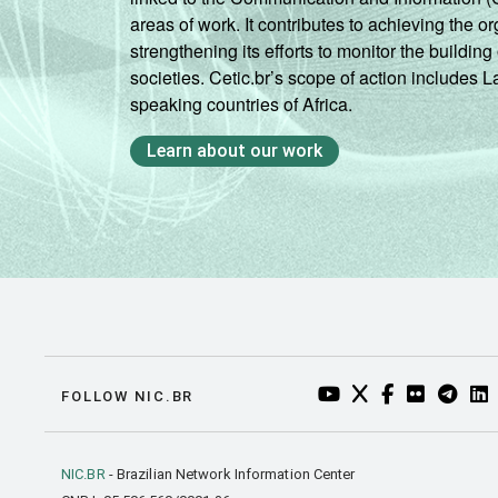
areas of work. It contributes to achieving the or
strengthening its efforts to monitor the buildi
societies. Cetic.br’s scope of action includes 
speaking countries of Africa.
Learn about our work
YOUTUBE DO NIC.BR
TWITTER DO NIC
FACEBOOK DO
FLICKR DO
TELEGR
LI
FOLLOW NIC.BR
NIC.BR
- Brazilian Network Information Center