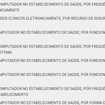
COMPUTADOR NO ESTABELECIMENTO DE SAÚDE, POR FREQUÊ
ONICAMENTE
4
54
2
0
0
50
48
ADOS CLÍNICOS ELETRONICAMENTE, POR RECURSO DE SEGU
0
45
5
0
0
45
51
OMPUTADOR NO ESTABELECIMENTO DE SAÚDE, POR FUNCION
COMPUTADOR NO ESTABELECIMENTO DE SAÚDE, POR FREQUÊ
8
50
2
0
0
46
51
ISTEMA
0
56
4
0
0
39
58
OMPUTADOR NO ESTABELECIMENTO DE SAÚDE, POR FUNCION
de Estudos para o Desenvolvimento da Sociedade da Informação 
OMPUTADOR NO ESTABELECIMENTO DE SAÚDE, POR FUNCION
ão nos estabelecimentos de saúde brasileiros – TIC Saúde 201
COMPUTADOR NO ESTABELECIMENTO DE SAÚDE, POR FREQUÊ
STABELECIMENTO
OMPUTADOR NO ESTABELECIMENTO DE SAÚDE, POR FORMA 