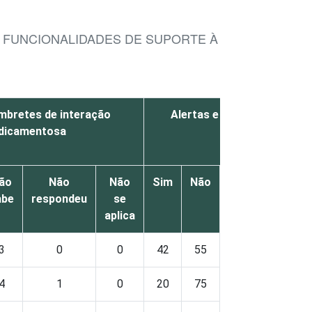
FUNCIONALIDADES DE SUPORTE À DECISÃO DISP
embretes de interação
Alertas e lembretes de do
dicamentosa
medicamentos
ão
Não
Não
Sim
Não
Não
Não
abe
respondeu
se
sabe
respon
aplica
3
0
0
42
55
3
0
4
1
0
20
75
4
1