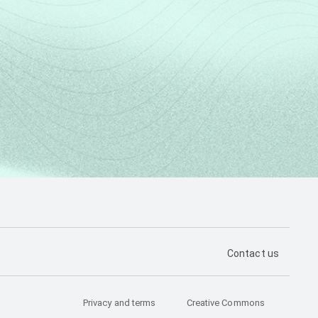
PÁGINA DE CON
Contact us
Privacy and terms
Creative Commons