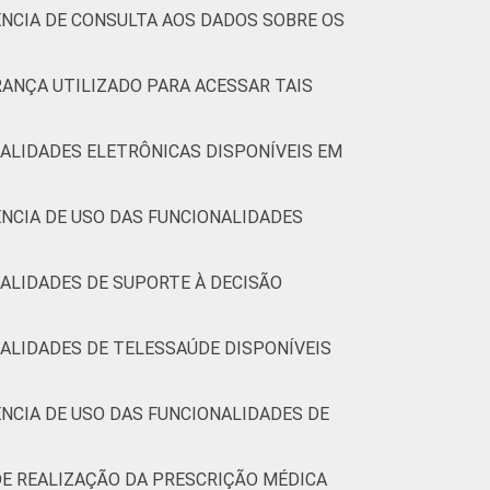
NCIA DE CONSULTA AOS DADOS SOBRE OS
2
1
0
50
47
2
0
RANÇA UTILIZADO PARA ACESSAR TAIS
4
0
0
38
55
6
1
ALIDADES ELETRÔNICAS DISPONÍVEIS EM
NCIA DE USO DAS FUNCIONALIDADES
2
0
0
45
53
1
0
3
0
0
39
56
5
1
ALIDADES DE SUPORTE À DECISÃO
(Cetic.br), Pesquisa sobre o uso das
ALIDADES DE TELESSAÚDE DISPONÍVEIS
9.
NCIA DE USO DAS FUNCIONALIDADES DE
DE REALIZAÇÃO DA PRESCRIÇÃO MÉDICA