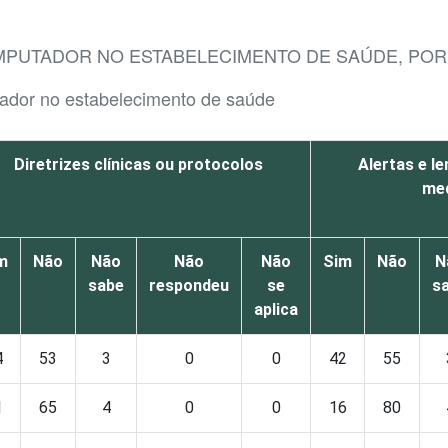
MPUTADOR NO ESTABELECIMENTO DE SAÚDE, POR 
ador no estabelecimento de saúde
Diretrizes clínicas ou protocolos
Alertas e l
me
m
Não
Não
Não
Não
Sim
Não
N
sabe
respondeu
se
s
aplica
4
53
3
0
0
42
55
1
65
4
0
0
16
80