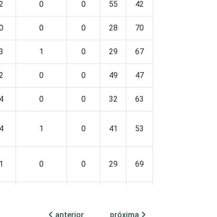
2
0
0
55
42
3
0
0
0
0
28
70
2
0
3
1
0
29
67
4
0
2
0
0
49
47
3
1
4
0
0
32
63
4
0
4
1
0
41
53
4
1
1
0
0
29
69
2
0
3
0
0
14
83
3
0
anterior
próxima