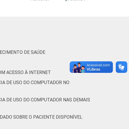
4
0
0
55
40
5
1
LECIMENTO DE SAÚDE
-
-
-
-
-
-
-
OM ACESSO À INTERNET
CIA DE USO DO COMPUTADOR NO
0
0
0
14
82
3
1
CIA DE USO DO COMPUTADOR NAS DEMAIS
3
0
0
46
50
3
0
 DADO SOBRE O PACIENTE DISPONÍVEL
1
0
0
33
64
3
0