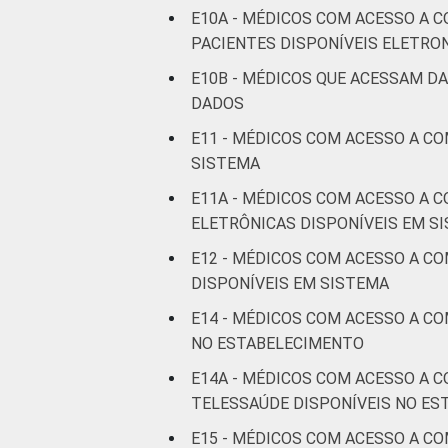
E10A - MÉDICOS COM ACESSO A 
De 36 a 50
PACIENTES DISPONÍVEIS ELETR
4
anos
E10B - MÉDICOS QUE ACESSAM D
DADOS
De 51
anos ou
5
E11 - MÉDICOS COM ACESSO A C
mais
SISTEMA
E11A - MÉDICOS COM ACESSO A 
LOCALIZAÇÃO
Capital
4
ELETRÔNICAS DISPONÍVEIS EM S
Interior
4
E12 - MÉDICOS COM ACESSO A C
DISPONÍVEIS EM SISTEMA
Fonte: CGI.br/NIC.br, Centro Regional 
E14 - MÉDICOS COM ACESSO A C
tecnologias de informação e comunicaç
NO ESTABELECIMENTO
E14A - MÉDICOS COM ACESSO A 
TELESSAÚDE DISPONÍVEIS NO E
E15 - MÉDICOS COM ACESSO A C