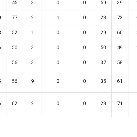
2
45
3
0
0
59
39
0
77
2
1
0
28
72
8
52
1
0
0
29
66
6
50
3
0
0
50
49
1
56
3
0
0
37
58
5
56
9
0
0
35
61
6
62
2
0
0
28
71
1
77
2
0
0
13
84