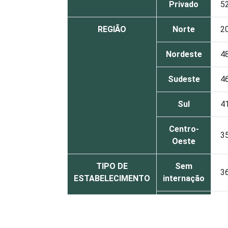
Privado
5
REGIÃO
Norte
2
Nordeste
4
Sudeste
4
Sul
4
Centro-
3
Oeste
TIPO DE
Sem
3
ESTABELECIMENTO
internação
Com
internação
2
(até 50