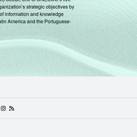
ganization’s strategic objectives by
ng of information and knowledge
Latin America and the Portuguese-
 (ABRE EM NOVA ABA)
.BR (ABRE EM NOVA ABA)
 NIC.BR (ABRE EM NOVA ABA)
 NIC.BR (ABRE EM NOVA ABA)
AM DO NIC.BR (ABRE EM NOVA ABA)
NKEDIN DO NIC.BR (ABRE EM NOVA ABA)
INSTAGRAM DO NIC.BR (ABRE EM NOVA ABA)
RSS DO NIC.BR (ABRE EM NOVA ABA)