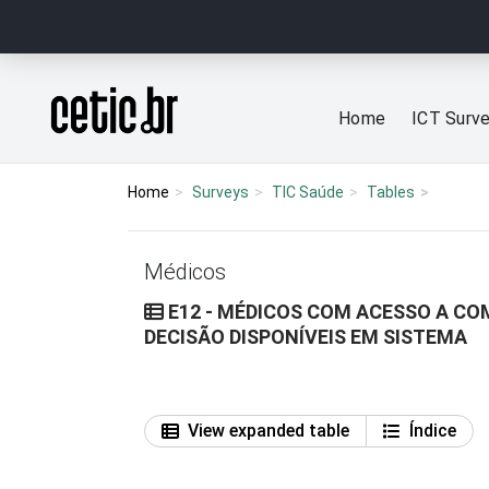
Ir para o conteúdo
Página inicial
Home
ICT Surv
Home
Surveys
TIC Saúde
Tables
Médicos
E12 - MÉDICOS COM ACESSO A CO
DECISÃO DISPONÍVEIS EM SISTEMA
View expanded table
Índice