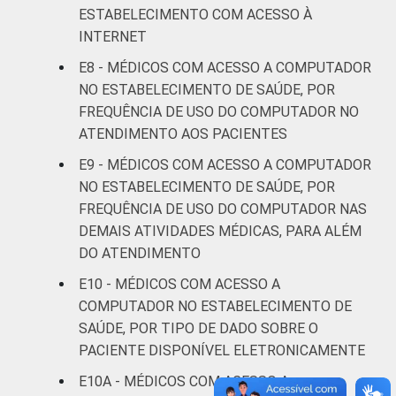
ESTABELECIMENTO COM ACESSO À
FAIXA ETÁRIA
Até 35
91
8
INTERNET
anos
E8 - MÉDICOS COM ACESSO A COMPUTADOR
De 36 a 50
NO ESTABELECIMENTO DE SAÚDE, POR
93
6
anos
FREQUÊNCIA DE USO DO COMPUTADOR NO
ATENDIMENTO AOS PACIENTES
De 51
E9 - MÉDICOS COM ACESSO A COMPUTADOR
anos ou
93
7
NO ESTABELECIMENTO DE SAÚDE, POR
mais
FREQUÊNCIA DE USO DO COMPUTADOR NAS
LOCALIZAÇÃO
DEMAIS ATIVIDADES MÉDICAS, PARA ALÉM
Capital
93
6
DO ATENDIMENTO
Interior
92
8
E10 - MÉDICOS COM ACESSO A
COMPUTADOR NO ESTABELECIMENTO DE
Fonte: CGI.br/NIC.br, Centro Regional de
SAÚDE, POR TIPO DE DADO SOBRE O
Estudos para o Desenvolvimento da
PACIENTE DISPONÍVEL ELETRONICAMENTE
Sociedade da Informação (Cetic.br),
E10A - MÉDICOS COM ACESSO A
Pesquisa sobre o uso das tecnologias de