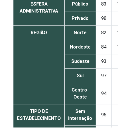
ESFERA
Público
83
15
ADMINISTRATIVA
Privado
98
2
REGIÃO
Norte
82
18
Nordeste
84
16
Sudeste
93
5
Sul
97
2
Centro-
94
5
Oeste
TIPO DE
Sem
95
4
ESTABELECIMENTO
internação