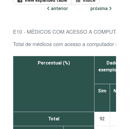
View expanded table
Índice
anterior
próxima
E10 - MÉDICOS COM ACESSO A COMPUTADOR
Total de médicos com acesso a computador no es
Percentual (%)
Dados cad
exemplo, nome
Sim
Não
Total
92
7