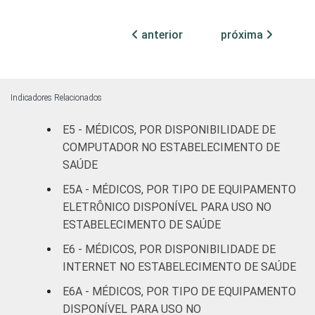
Com
internação
69
29
anterior
próxima
(até 50
leitos)
Com
Indicadores Relacionados
internação
93
6
(mais de
E5 - MÉDICOS, POR DISPONIBILIDADE DE
50 leitos)
COMPUTADOR NO ESTABELECIMENTO DE
SAÚDE
Serviço de
E5A - MÉDICOS, POR TIPO DE EQUIPAMENTO
apoio à
-
-
ELETRÔNICO DISPONÍVEL PARA USO NO
diagnose e
ESTABELECIMENTO DE SAÚDE
terapia
E6 - MÉDICOS, POR DISPONIBILIDADE DE
IDENTIFICAÇÃO DE
UBS
90
8
INTERNET NO ESTABELECIMENTO DE SAÚDE
UNIDADE BÁSICA
E6A - MÉDICOS, POR TIPO DE EQUIPAMENTO
DE SAÚDE
Não UBS
93
7
DISPONÍVEL PARA USO NO