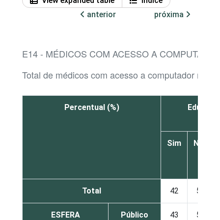
View expanded table
Índice
anterior
próxima
E14 - MÉDICOS COM ACESSO A COMPUTADOR
Total de médicos com acesso a computador no es
Percentual (%)
Educação
Sim
Não
Total
42
56
ESFERA
Público
43
55