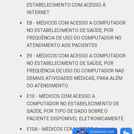
36
62
ESTABELECIMENTO COM ACESSO À
anos
INTERNET
De 36 a 50
E8 - MÉDICOS COM ACESSO A COMPUTADOR
52
46
anos
NO ESTABELECIMENTO DE SAÚDE, POR
FREQUÊNCIA DE USO DO COMPUTADOR NO
De 51
ATENDIMENTO AOS PACIENTES
anos ou
36
61
E9 - MÉDICOS COM ACESSO A COMPUTADOR
mais
NO ESTABELECIMENTO DE SAÚDE, POR
FREQUÊNCIA DE USO DO COMPUTADOR NAS
LOCALIZAÇÃO
Capital
42
57
DEMAIS ATIVIDADES MÉDICAS, PARA ALÉM
DO ATENDIMENTO
Interior
43
55
E10 - MÉDICOS COM ACESSO A
Fonte: CGI.br/NIC.br, Centro Regional de
COMPUTADOR NO ESTABELECIMENTO DE
Estudos para o Desenvolvimento da
SAÚDE, POR TIPO DE DADO SOBRE O
Sociedade da Informação (Cetic.br),
PACIENTE DISPONÍVEL ELETRONICAMENTE
Pesquisa sobre o uso das tecnologias de
E10A - MÉDICOS COM ACESSO A
informação e comunicação nos