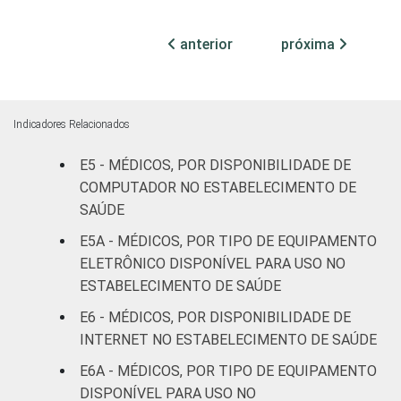
internação
21
76
(até 50
anterior
próxima
leitos)
Com
internação
43
55
Indicadores Relacionados
(mais de
50 leitos)
E5 - MÉDICOS, POR DISPONIBILIDADE DE
COMPUTADOR NO ESTABELECIMENTO DE
Serviço de
SAÚDE
apoio à
-
-
E5A - MÉDICOS, POR TIPO DE EQUIPAMENTO
diagnose e
ELETRÔNICO DISPONÍVEL PARA USO NO
terapia
ESTABELECIMENTO DE SAÚDE
IDENTIFICAÇÃO DE
UBS
47
50
E6 - MÉDICOS, POR DISPONIBILIDADE DE
UNIDADE BÁSICA
INTERNET NO ESTABELECIMENTO DE SAÚDE
DE SAÚDE
Não UBS
42
57
E6A - MÉDICOS, POR TIPO DE EQUIPAMENTO
DISPONÍVEL PARA USO NO
FAIXA ETÁRIA
Até 35