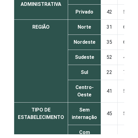
ADMINISTRATIVA
Privado
42
56
REGIÃO
Norte
31
68
Nordeste
35
64
Sudeste
52
46
Sul
22
75
Centro-
41
53
Oeste
TIPO DE
Sem
45
53
ESTABELECIMENTO
internação
Com