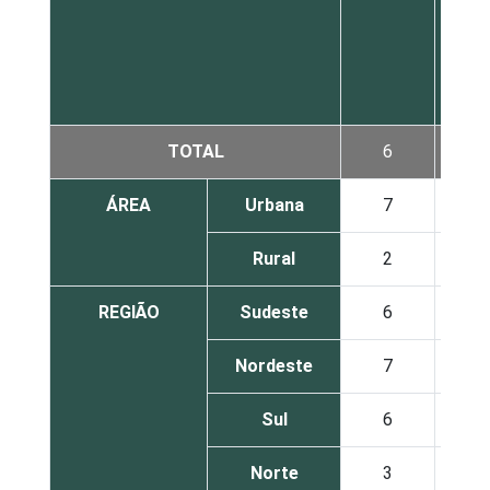
TOTAL
6
ÁREA
Urbana
7
Rural
2
REGIÃO
Sudeste
6
Nordeste
7
Sul
6
Norte
3