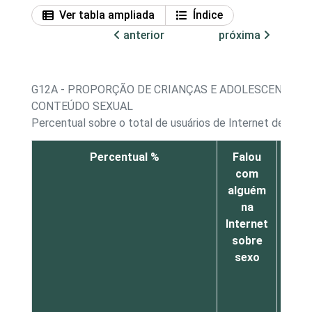
Ver tabla ampliada
Índice
anterior
próxima
G12A - PROPORÇÃO DE CRIANÇAS E ADOLESCENTES, 
CONTEÚDO SEXUAL
Percentual sobre o total de usuários de Internet de 11 a
Percentual %
Falou
Envi
com
Int
alguém
men
na
Internet
con
sobre
se
sexo