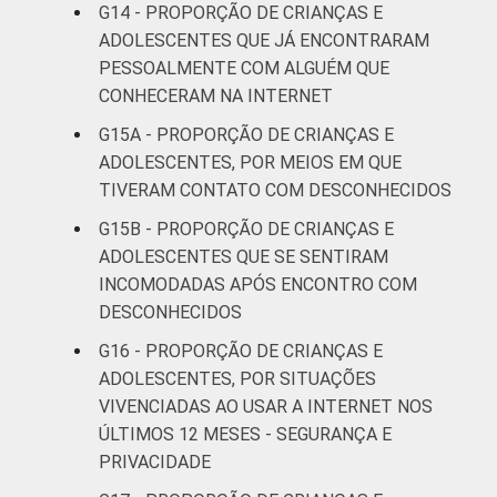
coletados por meio de questionários de
G14 - PROPORÇÃO DE CRIANÇAS E
autopreenchimento.
ADOLESCENTES QUE JÁ ENCONTRARAM
Publicação dos dados em: 10/10/2016.
PESSOALMENTE COM ALGUÉM QUE
Correção dos dados em: 28/10/2016. Mais
CONHECERAM NA INTERNET
informações em:
G15A - PROPORÇÃO DE CRIANÇAS E
https://cetic.br/noticia/cetic-br-informa-
ADOLESCENTES, POR MEIOS EM QUE
correcao-dos-resultados-da-pesquisa-tic-
TIVERAM CONTATO COM DESCONHECIDOS
kids-online-brasil-2015/
G15B - PROPORÇÃO DE CRIANÇAS E
ADOLESCENTES QUE SE SENTIRAM
INCOMODADAS APÓS ENCONTRO COM
DESCONHECIDOS
G16 - PROPORÇÃO DE CRIANÇAS E
ADOLESCENTES, POR SITUAÇÕES
VIVENCIADAS AO USAR A INTERNET NOS
ÚLTIMOS 12 MESES - SEGURANÇA E
PRIVACIDADE