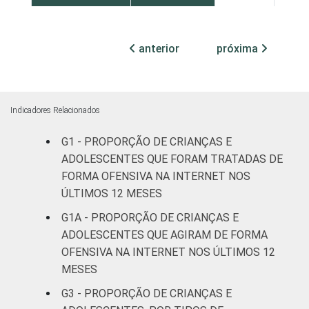
Centro
7
Oeste
anterior
próxima
SEXO DA
Masculino
9
CRIANÇA OU
DO
Indicadores Relacionados
Feminino
3
ADOLESCENTE
G1 - PROPORÇÃO DE CRIANÇAS E
ESCOLARIDADE
Até
ADOLESCENTES QUE FORAM TRATADAS DE
DOS PAIS OU
fundamental
6
FORMA OFENSIVA NA INTERNET NOS
RESPONSÁVEIS
I
ÚLTIMOS 12 MESES
G1A - PROPORÇÃO DE CRIANÇAS E
Fundamental
5
ADOLESCENTES QUE AGIRAM DE FORMA
II
OFENSIVA NA INTERNET NOS ÚLTIMOS 12
MESES
Médio ou
7
mais
G3 - PROPORÇÃO DE CRIANÇAS E