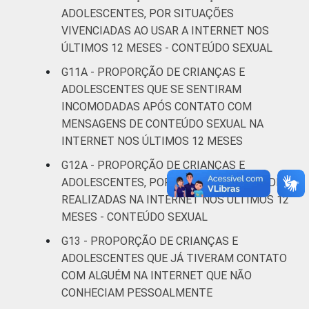
7
SM
ADOLESCENTES, POR SITUAÇÕES
VIVENCIADAS AO USAR A INTERNET NOS
CLASSE
AB
7
ÚLTIMOS 12 MESES - CONTEÚDO SEXUAL
SOCIAL 2008
G11A - PROPORÇÃO DE CRIANÇAS E
C
6
ADOLESCENTES QUE SE SENTIRAM
INCOMODADAS APÓS CONTATO COM
DE
4
MENSAGENS DE CONTEÚDO SEXUAL NA
INTERNET NOS ÚLTIMOS 12 MESES
CLASSE
AB
9
SOCIAL 2015
G12A - PROPORÇÃO DE CRIANÇAS E
C
6
ADOLESCENTES, POR TIPOS DE ATIVIDADES
REALIZADAS NA INTERNET NOS ÚLTIMOS 12
DE
3
MESES - CONTEÚDO SEXUAL
G13 - PROPORÇÃO DE CRIANÇAS E
1
Base: 19.510.697 usuários de Internet de 11
ADOLESCENTES QUE JÁ TIVERAM CONTATO
a 17 anos. Respostas múltiplas e
COM ALGUÉM NA INTERNET QUE NÃO
estimuladas. Dados coletados entre
CONHECIAM PESSOALMENTE
novembro de 2015 e junho de 2016. Dados