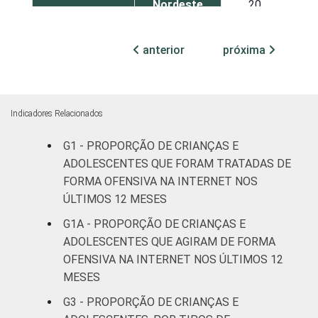
Nordeste
20
Sul
20
anterior
próxima
Norte
14
Centro
Indicadores Relacionados
24
Oeste
G1 - PROPORÇÃO DE CRIANÇAS E
SEXO DA
Masculino
ADOLESCENTES QUE FORAM TRATADAS DE
20
CRIANÇA OU
FORMA OFENSIVA NA INTERNET NOS
DO
ÚLTIMOS 12 MESES
Feminino
25
ADOLESCENTE
G1A - PROPORÇÃO DE CRIANÇAS E
ADOLESCENTES QUE AGIRAM DE FORMA
ESCOLARIDADE
Até
OFENSIVA NA INTERNET NOS ÚLTIMOS 12
DOS PAIS OU
fundamental
18
MESES
RESPONSÁVEIS
I
G3 - PROPORÇÃO DE CRIANÇAS E
Fundamental