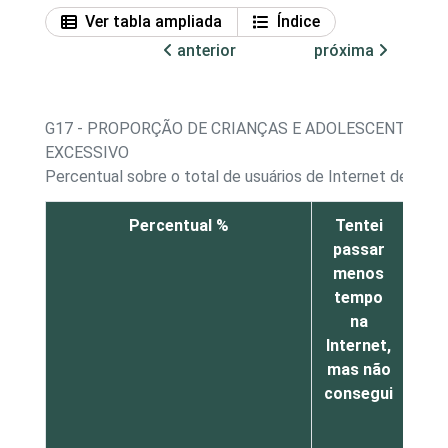
Ver tabla ampliada
Índice
anterior
próxima
G17 - PROPORÇÃO DE CRIANÇAS E ADOLESCENTES, P
EXCESSIVO
Percentual sobre o total de usuários de Internet de 11 a
Percentual %
Tentei
De
passar
menos
co
tempo
na
do
Internet,
p
mas não
ca
consegui
Int