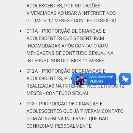
ADOLESCENTES, POR SITUAÇÕES
Mais de 2
VIVENCIADAS AO USAR A INTERNET NOS
18
SM até 3 SM
ÚLTIMOS 12 MESES - CONTEÚDO SEXUAL
G11A - PROPORÇÃO DE CRIANÇAS E
Mais de 3
31
ADOLESCENTES QUE SE SENTIRAM
SM
INCOMODADAS APÓS CONTATO COM
MENSAGENS DE CONTEÚDO SEXUAL NA
CLASSE
AB
31
INTERNET NOS ÚLTIMOS 12 MESES
SOCIAL 2008
C
20
G12A - PROPORÇÃO DE CRIANÇAS E
ADOLESCENTES, POR TIPOS DE ATIVIDADES
DE
15
REALIZADAS NA INTERNET NOS ÚLTIMOS 12
MESES - CONTEÚDO SEXUAL
CLASSE
AB
32
G13 - PROPORÇÃO DE CRIANÇAS E
SOCIAL 2015
ADOLESCENTES QUE JÁ TIVERAM CONTATO
C
21
COM ALGUÉM NA INTERNET QUE NÃO
CONHECIAM PESSOALMENTE
DE
15