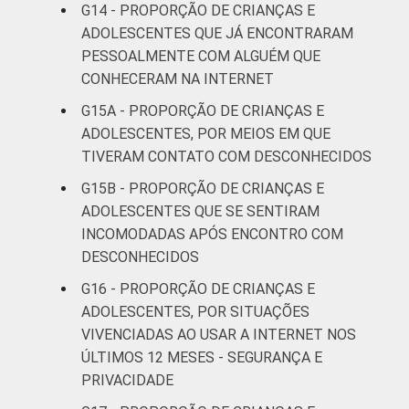
G14 - PROPORÇÃO DE CRIANÇAS E
1
Base: 19.510.697 usuários de Internet de 11
ADOLESCENTES QUE JÁ ENCONTRARAM
a 17 anos. Respostas múltiplas e
PESSOALMENTE COM ALGUÉM QUE
estimuladas. Dados coletados entre
CONHECERAM NA INTERNET
novembro de 2015 e junho de 2016. Dados
G15A - PROPORÇÃO DE CRIANÇAS E
coletados por meio de questionários de
ADOLESCENTES, POR MEIOS EM QUE
autopreenchimento.
TIVERAM CONTATO COM DESCONHECIDOS
Publicação dos dados em: 10/10/2016.
Correção dos dados em: 28/10/2016. Mais
G15B - PROPORÇÃO DE CRIANÇAS E
informações em:
ADOLESCENTES QUE SE SENTIRAM
https://cetic.br/noticia/cetic-br-informa-
INCOMODADAS APÓS ENCONTRO COM
correcao-dos-resultados-da-pesquisa-tic-
DESCONHECIDOS
kids-online-brasil-2015/
G16 - PROPORÇÃO DE CRIANÇAS E
ADOLESCENTES, POR SITUAÇÕES
VIVENCIADAS AO USAR A INTERNET NOS
ÚLTIMOS 12 MESES - SEGURANÇA E
PRIVACIDADE