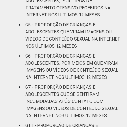
ADOLESCENTES, POR TIPOS DE
20
II
TRATAMENTO OFENSIVO RECEBIDOS NA
INTERNET NOS ÚLTIMOS 12 MESES
Médio ou
26
G5 - PROPORÇÃO DE CRIANÇAS E
mais
ADOLESCENTES QUE VIRAM IMAGENS OU
VÍDEOS DE CONTEÚDO SEXUAL NA INTERNET
FAIXA ETÁRIA
De 11 a 12
19
NOS ÚLTIMOS 12 MESES
DA CRIANÇA
anos
OU DO
G6 - PROPORÇÃO DE CRIANÇAS E
ADOLESCENTE
De 13 a 14
ADOLESCENTES, POR MEIOS EM QUE VIRAM
23
anos
IMAGENS OU VÍDEOS DE CONTEÚDO SEXUAL
NA INTERNET NOS ÚLTIMOS 12 MESES
De 15 a 17
24
G7 - PROPORÇÃO DE CRIANÇAS E
anos
ADOLESCENTES QUE SE SENTIRAM
INCOMODADAS APÓS CONTATO COM
RENDA
Até 1 SM
17
IMAGENS OU VÍDEOS DE CONTEÚDO SEXUAL
FAMILIAR
NA INTERNET NOS ÚLTIMOS 12 MESES
Mais de 1
22
SM até 2 SM
G11 - PROPORÇÃO DE CRIANÇAS E