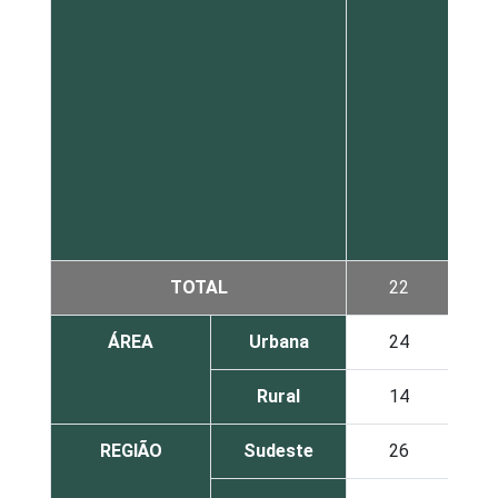
TOTAL
22
ÁREA
Urbana
24
Rural
14
REGIÃO
Sudeste
26