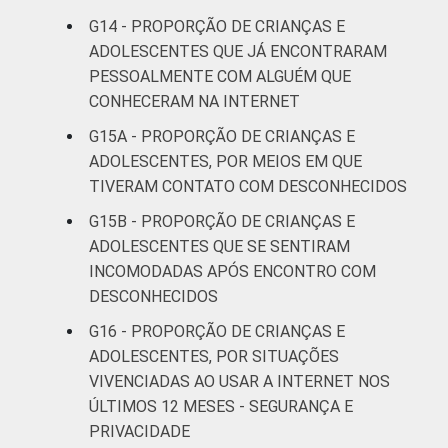
Correção dos dados em: 28/10/2016. Mais
G14 - PROPORÇÃO DE CRIANÇAS E
informações em:
ADOLESCENTES QUE JÁ ENCONTRARAM
https://cetic.br/noticia/cetic-br-informa-
PESSOALMENTE COM ALGUÉM QUE
correcao-dos-resultados-da-pesquisa-tic-
CONHECERAM NA INTERNET
kids-online-brasil-2015/
G15A - PROPORÇÃO DE CRIANÇAS E
ADOLESCENTES, POR MEIOS EM QUE
TIVERAM CONTATO COM DESCONHECIDOS
G15B - PROPORÇÃO DE CRIANÇAS E
ADOLESCENTES QUE SE SENTIRAM
INCOMODADAS APÓS ENCONTRO COM
DESCONHECIDOS
G16 - PROPORÇÃO DE CRIANÇAS E
ADOLESCENTES, POR SITUAÇÕES
VIVENCIADAS AO USAR A INTERNET NOS
ÚLTIMOS 12 MESES - SEGURANÇA E
PRIVACIDADE