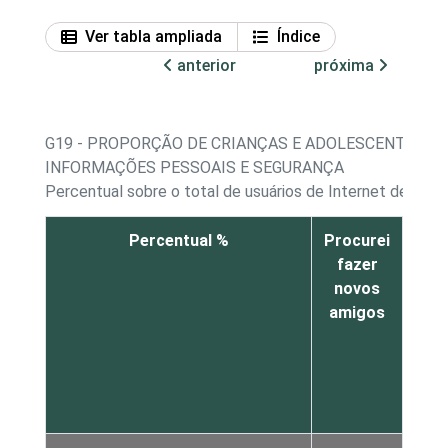
Ver tabla ampliada
Índice
anterior
próxima
G19 - PROPORÇÃO DE CRIANÇAS E ADOLESCENTES, P
INFORMAÇÕES PESSOAIS E SEGURANÇA
Percentual sobre o total de usuários de Internet de 9 a 
Percentual %
Procurei
A
fazer
pes
novos
amigos
c
pes
à m
de 
c