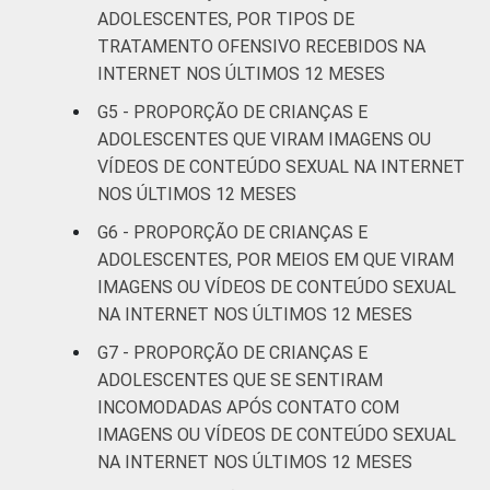
ADOLESCENTES, POR TIPOS DE
De 13 a 14
TRATAMENTO OFENSIVO RECEBIDOS NA
53
anos
INTERNET NOS ÚLTIMOS 12 MESES
G5 - PROPORÇÃO DE CRIANÇAS E
De 15 a 17
54
ADOLESCENTES QUE VIRAM IMAGENS OU
anos
VÍDEOS DE CONTEÚDO SEXUAL NA INTERNET
NOS ÚLTIMOS 12 MESES
RENDA
Até 1 SM
47
FAMILIAR
G6 - PROPORÇÃO DE CRIANÇAS E
Mais de 1
ADOLESCENTES, POR MEIOS EM QUE VIRAM
43
SM até 2 SM
IMAGENS OU VÍDEOS DE CONTEÚDO SEXUAL
NA INTERNET NOS ÚLTIMOS 12 MESES
Mais de 2
51
G7 - PROPORÇÃO DE CRIANÇAS E
SM até 3 SM
ADOLESCENTES QUE SE SENTIRAM
INCOMODADAS APÓS CONTATO COM
Mais de 3
48
IMAGENS OU VÍDEOS DE CONTEÚDO SEXUAL
SM
NA INTERNET NOS ÚLTIMOS 12 MESES