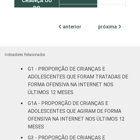
CRIANÇA OU
DO
Feminino
44
ADOLESCENTE
anterior
próxima
ESCOLARIDADE
Até
DOS PAIS OU
fundamental
45
RESPONSÁVEIS
I
Indicadores Relacionados
Fundamental
50
II
G1 - PROPORÇÃO DE CRIANÇAS E
ADOLESCENTES QUE FORAM TRATADAS DE
Médio ou
FORMA OFENSIVA NA INTERNET NOS
46
mais
ÚLTIMOS 12 MESES
G1A - PROPORÇÃO DE CRIANÇAS E
FAIXA ETÁRIA
De 9 a 10
30
ADOLESCENTES QUE AGIRAM DE FORMA
DA CRIANÇA
anos
OFENSIVA NA INTERNET NOS ÚLTIMOS 12
OU DO
MESES
ADOLESCENTE
De 11 a 12
38
anos
G3 - PROPORÇÃO DE CRIANÇAS E