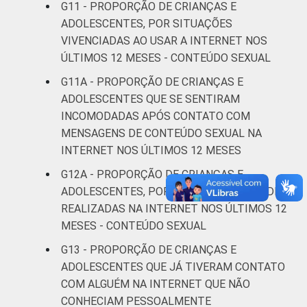
CLASSE
AB
51
G11 - PROPORÇÃO DE CRIANÇAS E
SOCIAL 2008
ADOLESCENTES, POR SITUAÇÕES
C
44
VIVENCIADAS AO USAR A INTERNET NOS
ÚLTIMOS 12 MESES - CONTEÚDO SEXUAL
DE
49
G11A - PROPORÇÃO DE CRIANÇAS E
ADOLESCENTES QUE SE SENTIRAM
CLASSE
AB
51
INCOMODADAS APÓS CONTATO COM
SOCIAL 2015
MENSAGENS DE CONTEÚDO SEXUAL NA
C
44
INTERNET NOS ÚLTIMOS 12 MESES
DE
47
G12A - PROPORÇÃO DE CRIANÇAS E
ADOLESCENTES, POR TIPOS DE ATIVIDADES
1
Base: 23.380.494 usuários de Internet de 9
REALIZADAS NA INTERNET NOS ÚLTIMOS 12
a 17 anos. Respostas múltiplas e
MESES - CONTEÚDO SEXUAL
estimuladas. Dados coletados entre
G13 - PROPORÇÃO DE CRIANÇAS E
novembro de 2015 e junho de 2016. Dados
ADOLESCENTES QUE JÁ TIVERAM CONTATO
coletados por meio de questionários de
COM ALGUÉM NA INTERNET QUE NÃO
autopreenchimento.
CONHECIAM PESSOALMENTE
Publicação dos dados em: 10/10/2016.