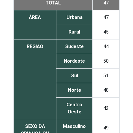
TOTAL
47
ÁREA
Urbana
47
Rural
45
REGIÃO
Sudeste
44
Nordeste
50
Sul
51
Norte
48
Centro
42
Oeste
SEXO DA
Masculino
49