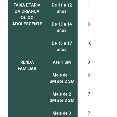
FAIXA ETÁRIA
De 11 a 12
1
2
DA CRIANÇA
anos
OU DO
ADOLESCENTE
De 13 a 14
3
4
anos
De 15 a 17
10
6
anos
RENDA
Até 1 SM
3
3
FAMILIAR
Mais de 1
6
4
SM até 2 SM
Mais de 2
7
5
SM até 3 SM
Mais de 3
7
6