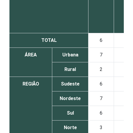
TOTAL
6
4
ÁREA
Urbana
7
5
Rural
2
2
REGIÃO
Sudeste
6
4
Nordeste
7
3
Sul
6
7
Norte
3
3