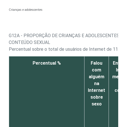
Ir para o conteúdo
Crianças e adolescentes
G12A - PROPORÇÃO DE CRIANÇAS E ADOLESCENTES, PO
CONTEÚDO SEXUAL
Percentual sobre o total de usuários de Internet de 11 a 1
Percentual %
Falou
Enviou
com
Inter
alguém
mensa
na
d
Internet
cont
sobre
sexu
sexo