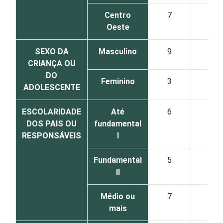
Centro
7
6
Oeste
SEXO DA
Masculino
9
7
CRIANÇA OU
DO
Feminino
3
1
ADOLESCENTE
ESCOLARIDADE
Até
6
3
DOS PAIS OU
fundamental
RESPONSÁVEIS
I
Fundamental
5
4
II
Médio ou
7
5
mais