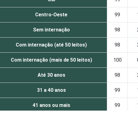
Centro-Oeste
99
Sem internação
98
Com internação (até 50 leitos)
98
Com internação (mais de 50 leitos)
100
Até 30 anos
98
31 a 40 anos
99
41 anos ou mais
99
Capital
99
Interior
98