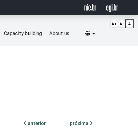
A+
A-
A
Selecionar idioma
Capacity building
About us
anterior
próxima