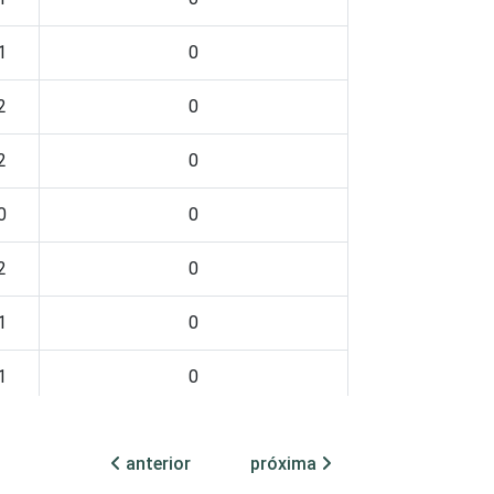
1
0
2
0
2
0
0
0
2
0
1
0
1
0
1
0
anterior
próxima
2
0