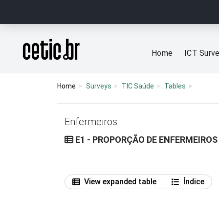
Ir para o conteúdo
Página inicial
Home
ICT Surv
Home
Surveys
TIC Saúde
Tables
Enfermeiros
E1 - PROPORÇÃO DE ENFERMEIRO
View expanded table
Índice