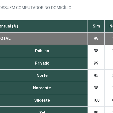
POSSUEM COMPUTADOR NO DOMICÍLIO
ntual (%)
Sim
N
TOTAL
99
Público
98
Privado
99
Norte
95
Nordeste
98
Sudeste
100
Sul
99