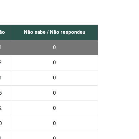
ão
Não sabe / Não respondeu
1
0
2
0
1
0
5
0
2
0
0
0
1
0