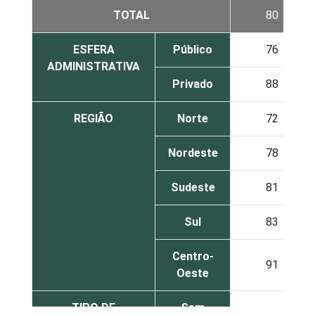
TOTAL
80
ESFERA
Público
76
ADMINISTRATIVA
Privado
88
REGIÃO
Norte
72
Nordeste
78
Sudeste
81
Sul
83
Centro-
91
Oeste
TIPO DE
Sem