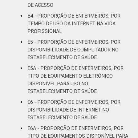
41 anos ou
72
DE ACESSO
mais
E4 - PROPORÇÃO DE ENFERMEIROS, POR
LOCALIZAÇÃO
Capital
86
TEMPO DE USO DA INTERNET NA VIDA
PROFISSIONAL
Interior
77
E5 - PROPORÇÃO DE ENFERMEIROS, POR
DISPONIBILIDADE DE COMPUTADOR NO
1
Base: 2.037 enfermeiros. Dados coletados
ESTABELECIMENTO DE SAÚDE
entre setembro de 2014 e março de 2015.
E5A - PROPORÇÃO DE ENFERMEIROS, POR
Fonte: NIC.br - set 2014 / mar 2015
TIPO DE EQUIPAMENTO ELETRÔNICO
DISPONÍVEL PARA USO NO
ESTABELECIMENTO DE SAÚDE
E6 - PROPORÇÃO DE ENFERMEIROS, POR
DISPONIBILIDADE DE INTERNET NO
ESTABELECIMENTO DE SAÚDE
E6A - PROPORÇÃO DE ENFERMEIROS, POR
TIPO DE EQUIPAMENTOS DISPONÍVEL PARA