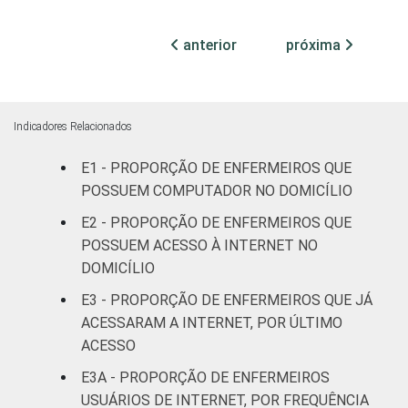
76
ESTABELECIMENTO
internação
anterior
próxima
Com
internação
78
(até 50
leitos)
Indicadores Relacionados
Com
E1 - PROPORÇÃO DE ENFERMEIROS QUE
internação
POSSUEM COMPUTADOR NO DOMICÍLIO
86
(mais de
E2 - PROPORÇÃO DE ENFERMEIROS QUE
50 leitos)
POSSUEM ACESSO À INTERNET NO
DOMICÍLIO
FAIXA ETÁRIA
Até 30
83
anos
E3 - PROPORÇÃO DE ENFERMEIROS QUE JÁ
ACESSARAM A INTERNET, POR ÚLTIMO
31 a 40
ACESSO
82
anos
E3A - PROPORÇÃO DE ENFERMEIROS
USUÁRIOS DE INTERNET, POR FREQUÊNCIA