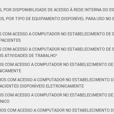
, POR DISPONIBILIDADE DE ACESSO À REDE INTERNA DO 
24
28
16
OS, POR TIPO DE EQUIPAMENTO DISPONÍVEL PARA USO NO
25
21
20
S COM ACESSO A COMPUTADOR NO ESTABELECIMENTO DE S
a computador no estabelecimento de saúde. Respostas estimula
PACIENTES
"sim". Dados coletados entre setembro de 2014 e março de 2015
S COM ACESSO A COMPUTADOR NO ESTABELECIMENTO DE S
S ATIVIDADES DE TRABALHO¹
OS COM ACESSO A COMPUTADOR NO ESTABELECIMENTO DE 
ONICAMENTE
ROS COM ACESSO A COMPUTADOR NO ESTABELECIMENTO DE
PACIENTES DISPONÍVEIS ELETRONICAMENTE
OS COM ACESSO A COMPUTADOR NO ESTABELECIMENTO DE 
ÔNICO
ROS COM ACESSO A COMPUTADOR NO ESTABELECIMENTO DE