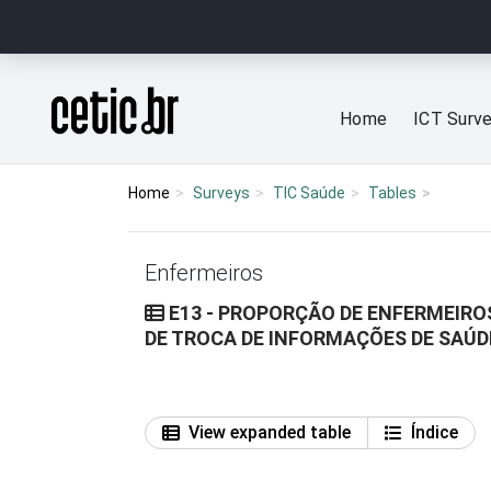
Ir para o conteúdo
Página inicial
Home
ICT Surv
Home
Surveys
TIC Saúde
Tables
Enfermeiros
E13 - PROPORÇÃO DE ENFERMEIRO
DE TROCA DE INFORMAÇÕES DE SAÚD
View expanded table
Índice