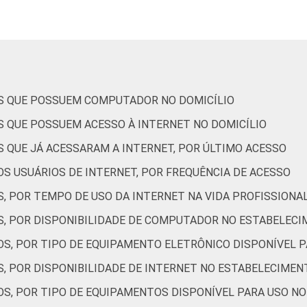
28
25
12
OS QUE POSSUEM COMPUTADOR NO DOMICÍLIO
S QUE POSSUEM ACESSO À INTERNET NO DOMICÍLIO
27
32
21
S QUE JÁ ACESSARAM A INTERNET, POR ÚLTIMO ACESSO
S USUÁRIOS DE INTERNET, POR FREQUÊNCIA DE ACESSO
, POR TEMPO DE USO DA INTERNET NA VIDA PROFISSIONA
17
15
14
S, POR DISPONIBILIDADE DE COMPUTADOR NO ESTABELECI
OS, POR TIPO DE EQUIPAMENTO ELETRÔNICO DISPONÍVEL 
29
28
16
S, POR DISPONIBILIDADE DE INTERNET NO ESTABELECIMEN
OS, POR TIPO DE EQUIPAMENTOS DISPONÍVEL PARA USO N
32
28
31