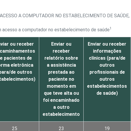
 ACESSO A COMPUTADOR NO ESTABELECIMENTO DE SAÚDE, 
1
om acesso a computador no estabelecimento de saúde
viar ou receber
Enviar ou
Enviar ou receber
caminhamentos
receber
informações
e pacientes de
relatório sobre
clínicas (para/de
orma eletrônica
a assistência
outros
para/de outros
prestada ao
profissionais de
tabelecimentos)
paciente no
outros
momento em
estabelecimentos
que teve alta ou
de saúde)
foi encaminhado
a outro
estabelecimento
25
23
19