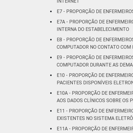
INTERNET
E7 - PROPORÇÃO DE ENFERMEIROS
LOCALIZAÇÃO
Capital
E7A - PROPORÇÃO DE ENFERMEIR
Interior
INTERNA DO ESTABELECIMENTO
E8 - PROPORÇÃO DE ENFERMEIRO
1
Base: 1.761 enfermeiros com acesso 
COMPUTADOR NO CONTATO COM 
apenas aos resultados da alternativa 
E9 - PROPORÇÃO DE ENFERMEIRO
Fonte: NIC.br - set 2014 / mar 2015
COMPUTADOR DURANTE AS DEMAI
E10 - PROPORÇÃO DE ENFERMEIR
PACIENTES DISPONÍVEIS ELETR
E10A - PROPORÇÃO DE ENFERMEI
AOS DADOS CLÍNICOS SOBRE OS 
E11 - PROPORÇÃO DE ENFERMEIR
EXISTENTES NO SISTEMA ELETR
E11A - PROPORÇÃO DE ENFERMEI