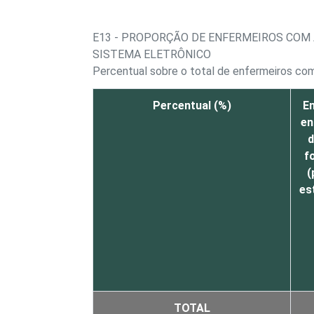
E13 - PROPORÇÃO DE ENFERMEIROS COM
SISTEMA ELETRÔNICO
Percentual sobre o total de enfermeiros c
Percentual (%)
En
en
d
f
(
es
TOTAL