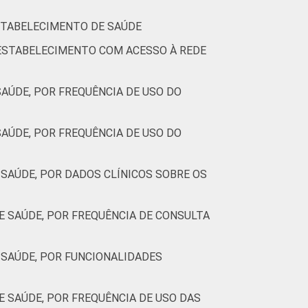
ESTABELECIMENTO DE SAÚDE
21
13
16
 ESTABELECIMENTO COM ACESSO À REDE
12
14
12
AÚDE, POR FREQUÊNCIA DE USO DO
das. Cada item apresentado se refere
.
AÚDE, POR FREQUÊNCIA DE USO DO
SAÚDE, POR DADOS CLÍNICOS SOBRE OS
 SAÚDE, POR FREQUÊNCIA DE CONSULTA
SAÚDE, POR FUNCIONALIDADES
 SAÚDE, POR FREQUÊNCIA DE USO DAS