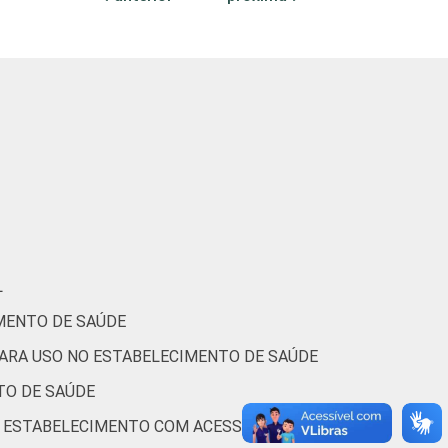
10
8
6
18
19
17
L
11
9
10
MENTO DE SAÚDE
PARA USO NO ESTABELECIMENTO DE SAÚDE
12
17
12
TO DE SAÚDE
O ESTABELECIMENTO COM ACESSO À
26
14
22