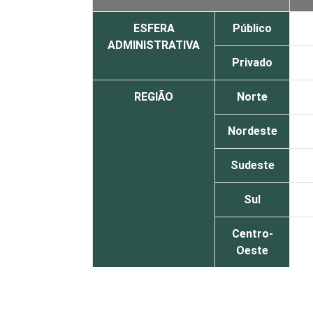
ESFERA
Público
ADMINISTRATIVA
Privado
REGIÃO
Norte
Nordeste
Sudeste
Sul
Centro-
Oeste
TIPO DE
Sem
ESTABELECIMENTO
internação