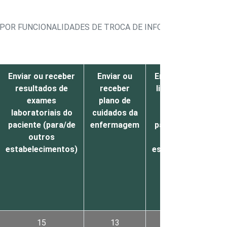
POR FUNCIONALIDADES DE TROCA DE INFORMAÇÕES DE SA
Enviar ou receber
Enviar ou
Enviar ou receber
resultados de
receber
lista de todos os
exames
plano de
medicamentos
laboratoriais do
cuidados da
prescritos ao
paciente (para/de
enfermagem
paciente (para/de
outros
outros
estabelecimentos)
estabelecimentos)
15
13
13