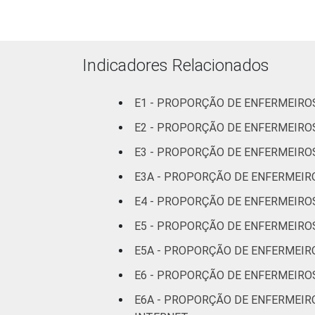
Com
internação
(até 50
Indicadores Relacionados
leitos)
E1 - PROPORÇÃO DE ENFERMEIR
Com
internação
E2 - PROPORÇÃO DE ENFERMEIRO
(mais de
E3 - PROPORÇÃO DE ENFERMEIRO
50 leitos)
E3A - PROPORÇÃO DE ENFERMEIRO
FAIXA ETÁRIA
Até 30
E4 - PROPORÇÃO DE ENFERMEIROS
anos
E5 - PROPORÇÃO DE ENFERMEIRO
31 a 40
E5A - PROPORÇÃO DE ENFERMEIR
anos
E6 - PROPORÇÃO DE ENFERMEIRO
41 anos ou
E6A - PROPORÇÃO DE ENFERMEIR
mais