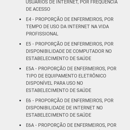
USUÁRIOS DE INTERNET, POR FREQUÊNCIA
DE ACESSO
LOCALIZAÇÃO
Capital
60
E4 - PROPORÇÃO DE ENFERMEIROS, POR
TEMPO DE USO DA INTERNET NA VIDA
Interior
48
PROFISSIONAL
1
Base: 1.612 enfermeiros com acesso a
E5 - PROPORÇÃO DE ENFERMEIROS, POR
computador no estabelecimento de saúde.
DISPONIBILIDADE DE COMPUTADOR NO
Respostas estimuladas. Dados coletados
ESTABELECIMENTO DE SAÚDE
entre setembro de 2014 e março de 2015.
E5A - PROPORÇÃO DE ENFERMEIROS, POR
2
"Não utiliza" refere-se aos profissionais que
TIPO DE EQUIPAMENTO ELETRÔNICO
declararam não consultar o dado, apesar de
DISPONÍVEL PARA USO NO
ele estar disponível.
3
ESTABELECIMENTO DE SAÚDE
"Não está disponível" refere-se aos
profissionais que declararam não haver
E6 - PROPORÇÃO DE ENFERMEIROS, POR
disponibilidade eletrônica do dado, que
DISPONIBILIDADE DE INTERNET NO
declararam não saber se o dado está
ESTABELECIMENTO DE SAÚDE
disponível ou que não responderam à
E6A - PROPORÇÃO DE ENFERMEIROS, POR
pergunta sobre a disponibilidade.