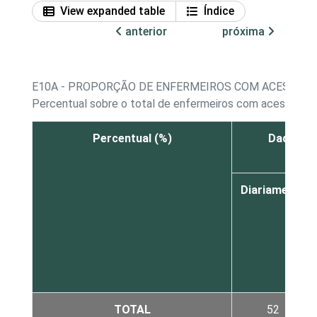
View expanded table
Índice
anterior
próxima
E10A - PROPORÇÃO DE ENFERMEIROS COM ACESSO A
Percentual sobre o total de enfermeiros com acesso a 
Percentual (%)
Dados ca
Diariamente
TOTAL
52