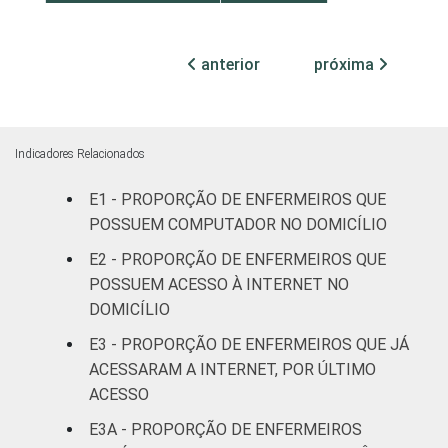
Com
internação
anterior
próxima
59
(até 50
leitos)
Com
Indicadores Relacionados
internação
55
E1 - PROPORÇÃO DE ENFERMEIROS QUE
(mais de
50 leitos)
POSSUEM COMPUTADOR NO DOMICÍLIO
E2 - PROPORÇÃO DE ENFERMEIROS QUE
FAIXA ETÁRIA
Até 30
POSSUEM ACESSO À INTERNET NO
51
anos
DOMICÍLIO
E3 - PROPORÇÃO DE ENFERMEIROS QUE JÁ
31 a 40
60
ACESSARAM A INTERNET, POR ÚLTIMO
anos
ACESSO
41 anos ou
E3A - PROPORÇÃO DE ENFERMEIROS
39
mais