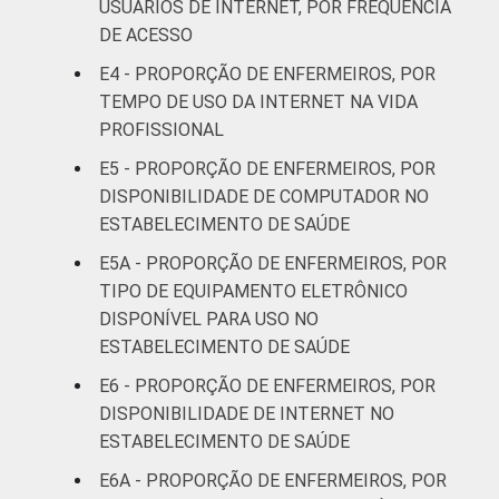
USUÁRIOS DE INTERNET, POR FREQUÊNCIA
DE ACESSO
Interior
21
4
E4 - PROPORÇÃO DE ENFERMEIROS, POR
TEMPO DE USO DA INTERNET NA VIDA
1
Base: 1.612 enfermeiros com acesso a
PROFISSIONAL
computador no estabelecimento de saúde.
Respostas estimuladas. Dados coletados
E5 - PROPORÇÃO DE ENFERMEIROS, POR
entre setembro de 2014 e março de 2015.
DISPONIBILIDADE DE COMPUTADOR NO
2
"Não utiliza" refere-se aos profissionais que
ESTABELECIMENTO DE SAÚDE
declararam não utilizar a funcionalidade,
E5A - PROPORÇÃO DE ENFERMEIROS, POR
apesar de ela estar disponível.
TIPO DE EQUIPAMENTO ELETRÔNICO
3
"Não está disponível" refere-se aos
DISPONÍVEL PARA USO NO
profissionais que declararam não haver
ESTABELECIMENTO DE SAÚDE
disponibilidade da funcionalidade, que
declararam não saber se a funcionalidade
E6 - PROPORÇÃO DE ENFERMEIROS, POR
está disponível ou que não responderam à
DISPONIBILIDADE DE INTERNET NO
pergunta sobre a disponibilidade.
ESTABELECIMENTO DE SAÚDE
Fonte: NIC.br - set 2014 / mar 2015
E6A - PROPORÇÃO DE ENFERMEIROS, POR