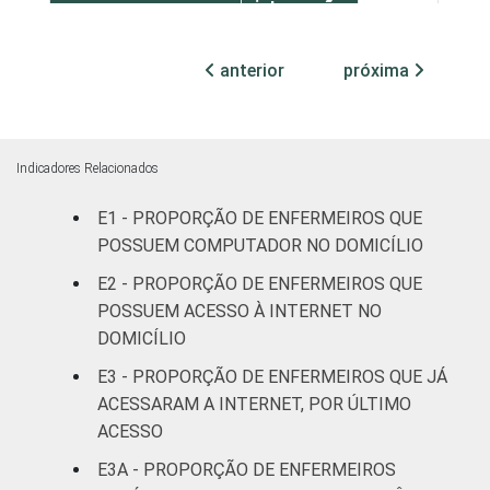
internação
12
2
(até 50
leitos)
anterior
próxima
Com
internação
29
1
(mais de
Indicadores Relacionados
50 leitos)
E1 - PROPORÇÃO DE ENFERMEIROS QUE
FAIXA ETÁRIA
POSSUEM COMPUTADOR NO DOMICÍLIO
Até 30
20
3
anos
E2 - PROPORÇÃO DE ENFERMEIROS QUE
POSSUEM ACESSO À INTERNET NO
31 a 40
DOMICÍLIO
32
7
anos
E3 - PROPORÇÃO DE ENFERMEIROS QUE JÁ
ACESSARAM A INTERNET, POR ÚLTIMO
41 anos ou
20
1
ACESSO
mais
E3A - PROPORÇÃO DE ENFERMEIROS
LOCALIZAÇÃO
Capital
34
1