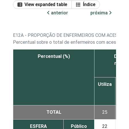
View expanded table
Índice
anterior
próxima
E12A - PROPORÇÃO DE ENFERMEIROS COM ACESSO A
Percentual sobre o total de enfermeiros com acesso a 
Percentual (%)
Diretri
recom
Utiliza
Nã
utili
TOTAL
25
8
ESFERA
Público
22
8