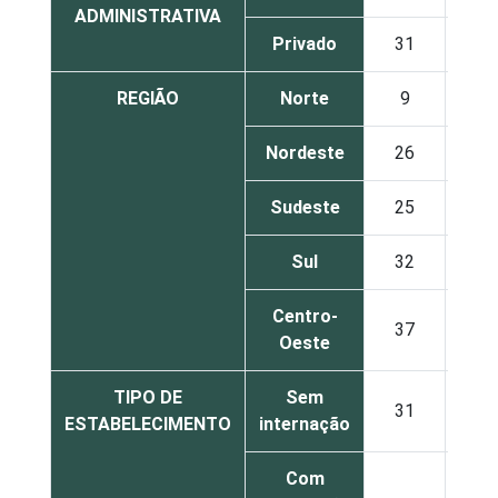
ADMINISTRATIVA
Privado
31
7
REGIÃO
Norte
9
2
Nordeste
26
1
Sudeste
25
5
Sul
32
7
Centro-
37
4
Oeste
TIPO DE
Sem
31
4
ESTABELECIMENTO
internação
Com