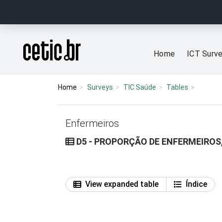
Ir para o conteúdo
Página inicial
Home
ICT Surv
Home
Surveys
TIC Saúde
Tables
Enfermeiros
D5 - PROPORÇÃO DE ENFERMEIROS
View expanded table
Índice