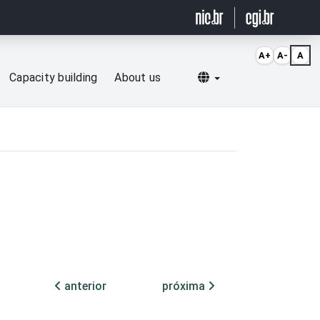
A+
A-
A
Selecionar idioma
Capacity building
About us
anterior
próxima