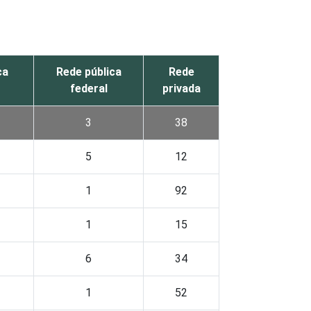
ca
Rede pública
Rede
federal
privada
3
38
5
12
1
92
1
15
6
34
1
52