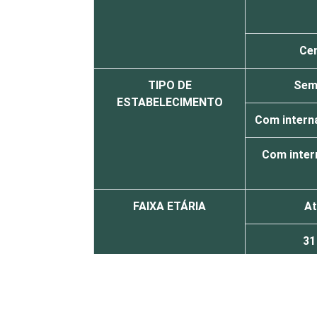
Ce
TIPO DE
Sem
ESTABELECIMENTO
Com interna
Com inter
FAIXA ETÁRIA
At
31
41 a
LOCALIZAÇÃO