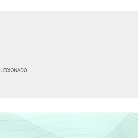
2
35
ELECIONADO