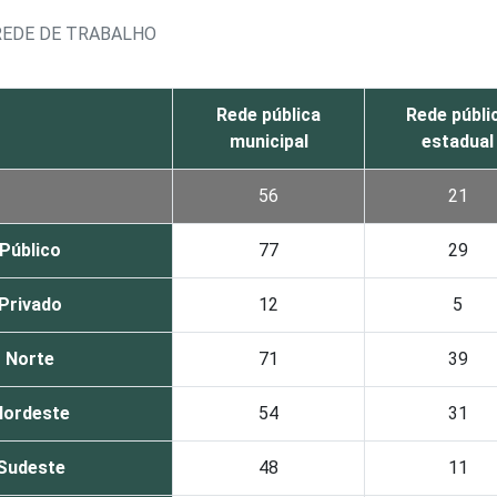
REDE DE TRABALHO
Rede pública
Rede públi
municipal
estadual
56
21
Público
77
29
Privado
12
5
Norte
71
39
Nordeste
54
31
Sudeste
48
11