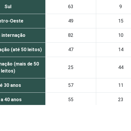
Sul
63
9
ntro-Oeste
49
15
 internação
82
10
ção (até 50 leitos)
47
14
nação (mais de 50
25
44
leitos)
é 30 anos
57
11
 a 40 anos
55
23
nos ou mais
56
33
Capital
37
33