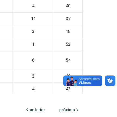
4
40
11
37
3
18
1
52
6
54
2
40
4
42
5
28
anterior
próxima
7
43