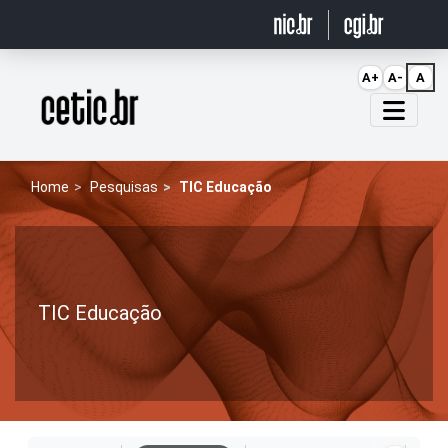
Ir para o conteúdo
A+
A-
A
Página inicial
Home
Pesquisas
TIC Educação
TIC Educação