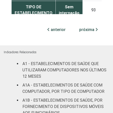
TIPO DE
Sem
93
3
ESTABELECIMENTO
internação
Com
anterior
próxima
internação
92
4
(até 50
leitos)
Indicadores Relacionados
Com
internação
A1 - ESTABELECIMENTOS DE SAÚDE QUE
96
2
(mais de
UTILIZARAM COMPUTADORES NOS ÚLTIMOS
50 leitos)
12 MESES
A1A - ESTABELECIMENTOS DE SAÚDE COM
Serviço de
COMPUTADOR, POR TIPO DE COMPUTADOR
apoio à
95
0
diagnose e
A1B - ESTABELECIMENTOS DE SAÚDE, POR
terapia
FORNECIMENTO DE DISPOSITIVOS MÓVEIS
AOS FUNCIONÁRIOS