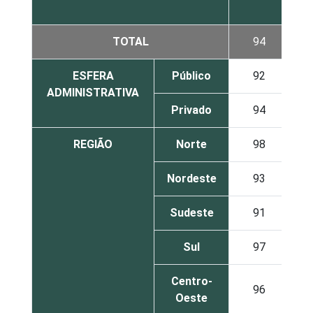
3
TOTAL
94
3
ESFERA
Público
92
3
ADMINISTRATIVA
Privado
94
2
REGIÃO
Norte
98
0
Nordeste
93
2
Sudeste
91
4
Sul
97
1
Centro-
96
1
Oeste