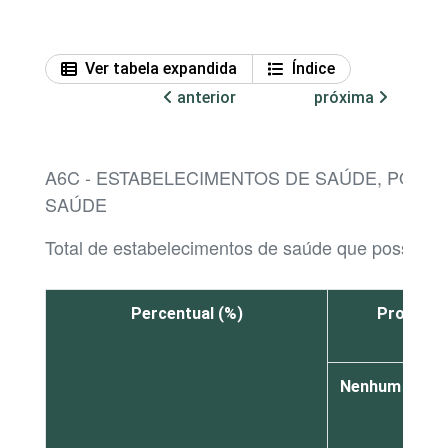
Ver tabela expandida
Índice
anterior
próxima
A6C - ESTABELECIMENTOS DE SAÚDE, POR
SAÚDE
Total de estabelecimentos de saúde que possuem 
Percentual (%)
Profissi
Nenhum
De
1
a