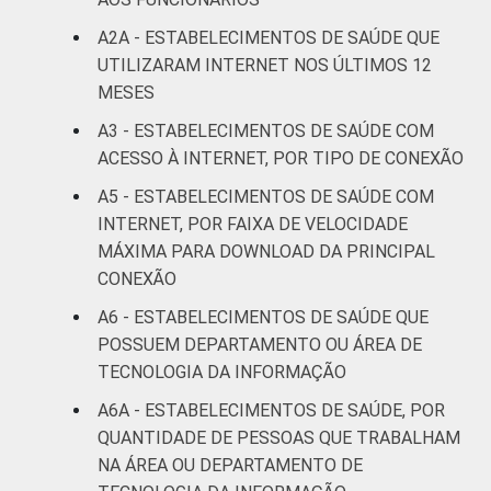
IDENTIFICAÇÃO DE
UBS
90
4
A2A - ESTABELECIMENTOS DE SAÚDE QUE
UNIDADE BÁSICA
UTILIZARAM INTERNET NOS ÚLTIMOS 12
DE SAÚDE
Não UBS
94
2
MESES
LOCALIZAÇÃO
Capital
94
2
A3 - ESTABELECIMENTOS DE SAÚDE COM
ACESSO À INTERNET, POR TIPO DE CONEXÃO
Interior
93
3
A5 - ESTABELECIMENTOS DE SAÚDE COM
INTERNET, POR FAIXA DE VELOCIDADE
Fonte: Núcleo de Informação e Coordenação
MÁXIMA PARA DOWNLOAD DA PRINCIPAL
do Ponto BR. (2024). Pesquisa sobre o uso
CONEXÃO
das tecnologias de informação e
comunicação nos estabelecimentos de
A6 - ESTABELECIMENTOS DE SAÚDE QUE
saúde brasileiros: TIC Saúde 2024 [Tabelas].
POSSUEM DEPARTAMENTO OU ÁREA DE
TECNOLOGIA DA INFORMAÇÃO
A6A - ESTABELECIMENTOS DE SAÚDE, POR
QUANTIDADE DE PESSOAS QUE TRABALHAM
NA ÁREA OU DEPARTAMENTO DE